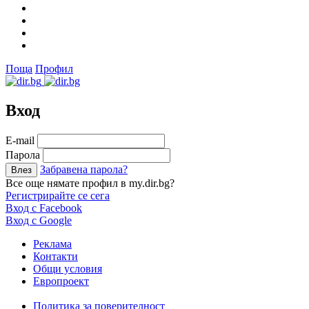
Поща
Профил
Вход
Е-mail
Парола
Забравена парола?
Все още нямате профил в my.dir.bg?
Регистрирайте се сега
Вход с Facebook
Вход с Google
Реклама
Контакти
Общи условия
Европроект
Политика за поверителност