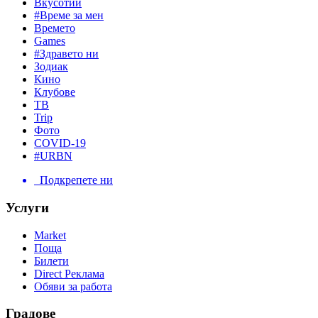
Вкусотии
#Време за мен
Времето
Games
#Здравето ни
Зодиак
Кино
Клубове
ТВ
Trip
Фото
COVID-19
#URBN
Подкрепете ни
Услуги
Market
Поща
Билети
Direct Реклама
Обяви за работа
Градове