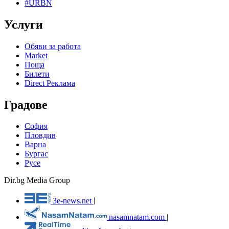
#URBN
Услуги
Обяви за работа
Market
Поща
Билети
Direct Реклама
Градове
София
Пловдив
Варна
Бургас
Русе
Dir.bg Media Group
3e-news.net
|
nasamnatam.com
|