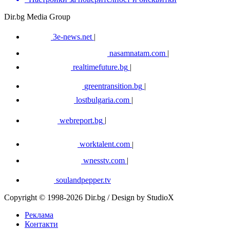
Dir.bg Media Group
3e-news.net
|
nasamnatam.com
|
realtimefuture.bg
|
greentransition.bg
|
lostbulgaria.com
|
webreport.bg
|
worktalent.com
|
wnesstv.com
|
soulandpepper.tv
Copyright © 1998-2026 Dir.bg / Design by StudioX
Реклама
Контакти