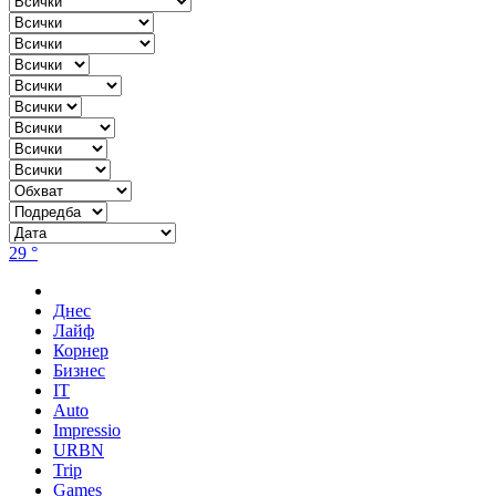
29 °
Днес
Лайф
Корнер
Бизнес
IT
Auto
Impressio
URBN
Trip
Games