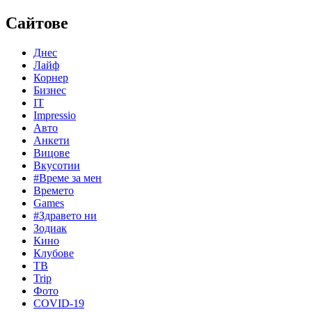
Сайтове
Днес
Лайф
Корнер
Бизнес
IT
Impressio
Авто
Анкети
Вицове
Вкусотии
#Време за мен
Времето
Games
#Здравето ни
Зодиак
Кино
Клубове
ТВ
Trip
Фото
COVID-19