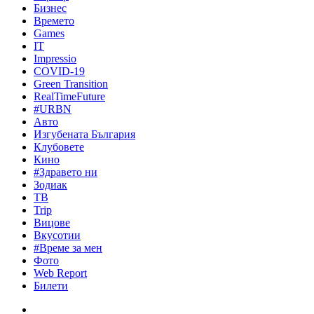
Бизнес
Времето
Games
IT
Impressio
COVID-19
Green Transition
RealTimeFuture
#URBN
Авто
Изгубената България
Клубовете
Кино
#Здравето ни
Зодиак
ТВ
Trip
Вицове
Вкусотии
#Време за мен
Фото
Web Report
Билети