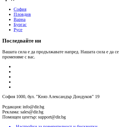
София
Пловдив
Варна
Бургас
Русе
Последвайте ни
Вашата сила е да продължавате напред. Нашата сила е да се
променяме с вас.
София 1000, бул. "Княз Александър Дондуков" 19
Редакция:
info@dir.bg
Реклама:
sales@dir.bg
Помощен център:
support@dir.bg
Настройки за поверителност и бисквитки