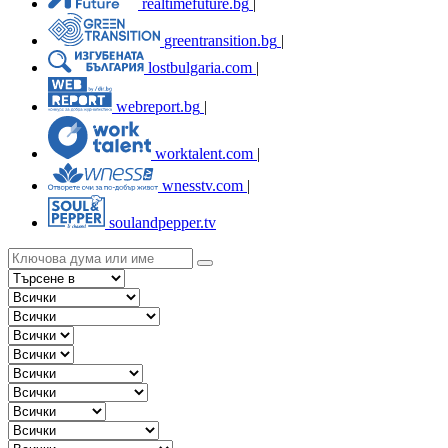
realtimefuture.bg
|
greentransition.bg
|
lostbulgaria.com
|
webreport.bg
|
worktalent.com
|
wnesstv.com
|
soulandpepper.tv