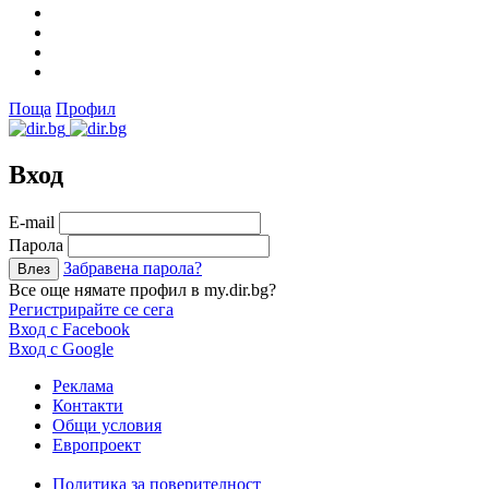
Поща
Профил
Вход
Е-mail
Парола
Забравена парола?
Все още нямате профил в my.dir.bg?
Регистрирайте се сега
Вход с Facebook
Вход с Google
Реклама
Контакти
Общи условия
Европроект
Политика за поверителност