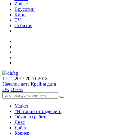
Zodiac
Вкусотии
Кино
TV
Събития
17-11-2017
20-11-2018
Начална дата
Крайна дата
ОК
Отказ
Market
#Истории от бъдещето
Обяви за работа
Днес
Лайф
Корнер