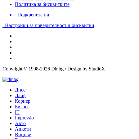
Политика за бисквитките
Подкрепете ни
Настройки за поверителност и бисквитки
Copyright © 1998-2026 Dir.bg / Design by StudioX
Днес
Лайф
Корнер
Бизнес
IT
Impressio
Авто
Анкети
Вицове