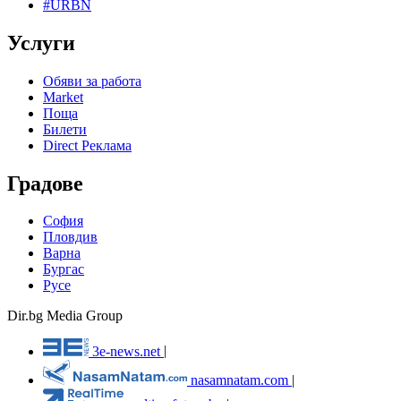
#URBN
Услуги
Обяви за работа
Market
Поща
Билети
Direct Реклама
Градове
София
Пловдив
Варна
Бургас
Русе
Dir.bg Media Group
3e-news.net
|
nasamnatam.com
|