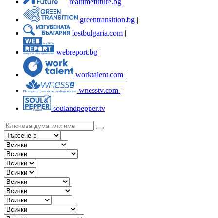
realtimefuture.bg
|
greentransition.bg
|
lostbulgaria.com
|
webreport.bg
|
worktalent.com
|
wnesstv.com
|
soulandpepper.tv