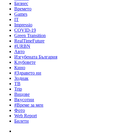
Бизнес
Времето
Games
IT
Impressio
COVID-19
Green Transition
RealTimeFuture
#URBN
Авто
Изгубената България
Клубовете
Кино
#Здравето ни
Зодиак
ТВ
Trip
Вицове
Вкусотии
#Време за мен
Фото
Web Report
Билети