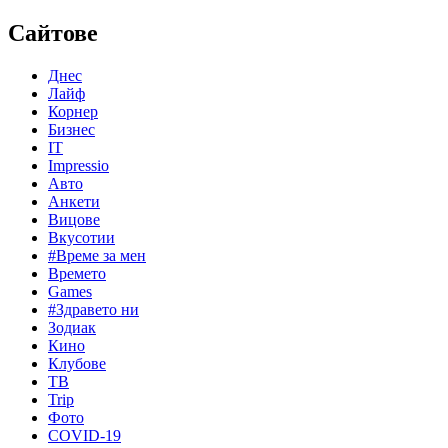
Сайтове
Днес
Лайф
Корнер
Бизнес
IT
Impressio
Авто
Анкети
Вицове
Вкусотии
#Време за мен
Времето
Games
#Здравето ни
Зодиак
Кино
Клубове
ТВ
Trip
Фото
COVID-19