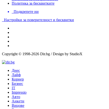
Политика за бисквитките
Подкрепете ни
Настройки за поверителност и бисквитки
Copyright © 1998-2026 Dir.bg / Design by StudioX
Днес
Лайф
Корнер
Бизнес
IT
Impressio
Авто
Анкети
Вицове