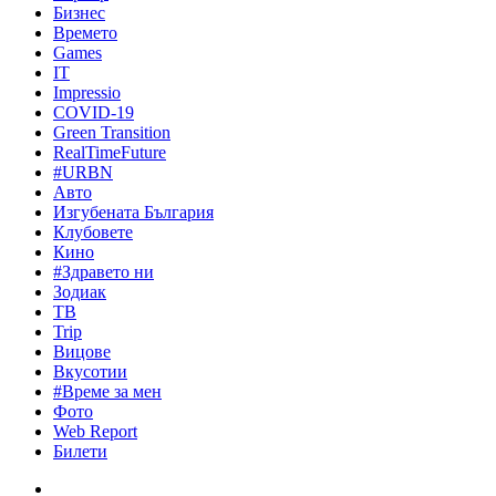
Бизнес
Времето
Games
IT
Impressio
COVID-19
Green Transition
RealTimeFuture
#URBN
Авто
Изгубената България
Клубовете
Кино
#Здравето ни
Зодиак
ТВ
Trip
Вицове
Вкусотии
#Време за мен
Фото
Web Report
Билети