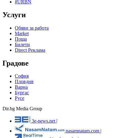
#URBN
Услуги
Обяви за работа
Market
Поща
Билети
Direct Реклама
Градове
София
Пловдив
Варна
Бургас
Русе
Dir.bg Media Group
3e-news.net
|
nasamnatam.com
|