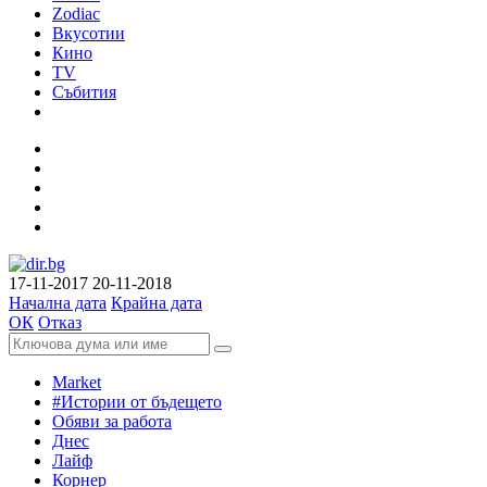
Zodiac
Вкусотии
Кино
TV
Събития
17-11-2017
20-11-2018
Начална дата
Крайна дата
ОК
Отказ
Market
#Истории от бъдещето
Обяви за работа
Днес
Лайф
Корнер