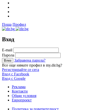
Поща
Профил
Вход
Е-mail
Парола
Забравена парола?
Все още нямате профил в my.dir.bg?
Регистрирайте се сега
Вход с Facebook
Вход с Google
Реклама
Контакти
Общи условия
Европроект
Политика за поверителност