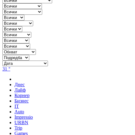
31 °
Днес
Лайф
Корнер
Бизнес
IT
Auto
Impressio
URBN
Trip
Games