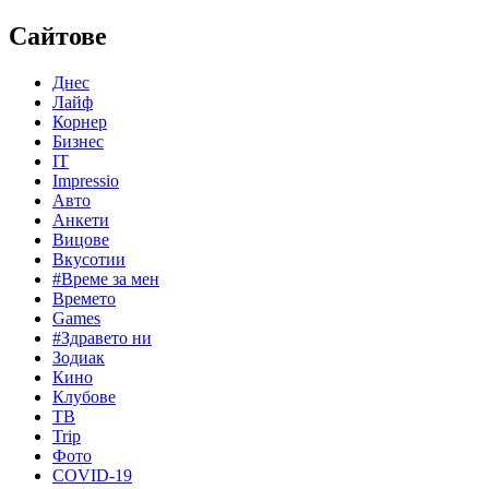
Сайтове
Днес
Лайф
Корнер
Бизнес
IT
Impressio
Авто
Анкети
Вицове
Вкусотии
#Време за мен
Времето
Games
#Здравето ни
Зодиак
Кино
Клубове
ТВ
Trip
Фото
COVID-19