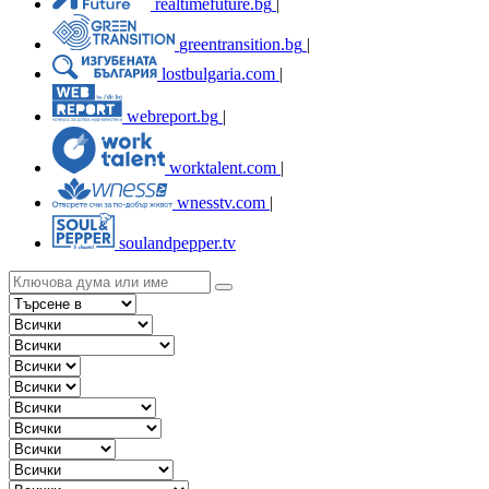
realtimefuture.bg
|
greentransition.bg
|
lostbulgaria.com
|
webreport.bg
|
worktalent.com
|
wnesstv.com
|
soulandpepper.tv