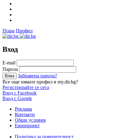
Поща
Профил
Вход
Е-mail
Парола
Забравена парола?
Все още нямате профил в my.dir.bg?
Регистрирайте се сега
Вход с Facebook
Вход с Google
Реклама
Контакти
Общи условия
Европроект
Политика за поверителност