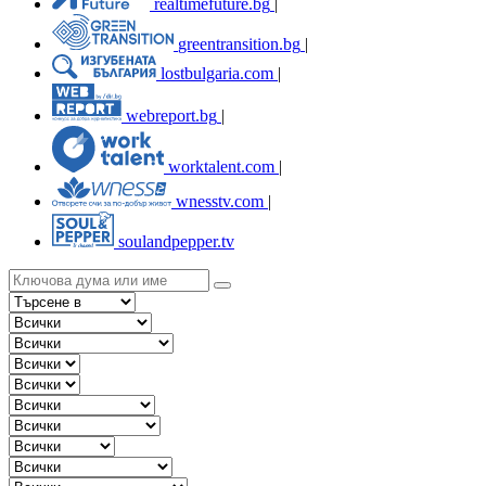
realtimefuture.bg
|
greentransition.bg
|
lostbulgaria.com
|
webreport.bg
|
worktalent.com
|
wnesstv.com
|
soulandpepper.tv