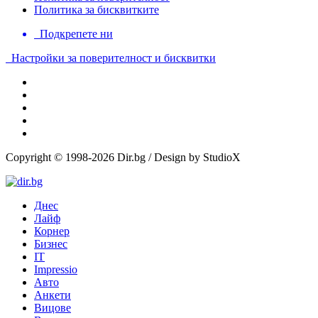
Политика за бисквитките
Подкрепете ни
Настройки за поверителност и бисквитки
Copyright © 1998-2026 Dir.bg / Design by StudioX
Днес
Лайф
Корнер
Бизнес
IT
Impressio
Авто
Анкети
Вицове