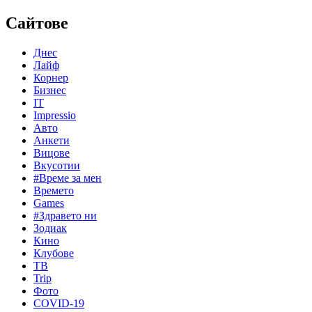
Сайтове
Днес
Лайф
Корнер
Бизнес
IT
Impressio
Авто
Анкети
Вицове
Вкусотии
#Време за мен
Времето
Games
#Здравето ни
Зодиак
Кино
Клубове
ТВ
Trip
Фото
COVID-19