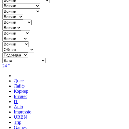
24 °
Днес
Лайф
Корнер
Бизнес
IT
Auto
Impressio
URBN
Trip
Games