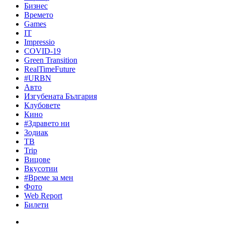
Бизнес
Времето
Games
IT
Impressio
COVID-19
Green Transition
RealTimeFuture
#URBN
Авто
Изгубената България
Клубовете
Кино
#Здравето ни
Зодиак
ТВ
Trip
Вицове
Вкусотии
#Време за мен
Фото
Web Report
Билети