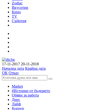
Zodiac
Вкусотии
Кино
TV
Събития
17-11-2017
20-11-2018
Начална дата
Крайна дата
ОК
Отказ
Market
#Истории от бъдещето
Обяви за работа
Днес
Лайф
Корнер