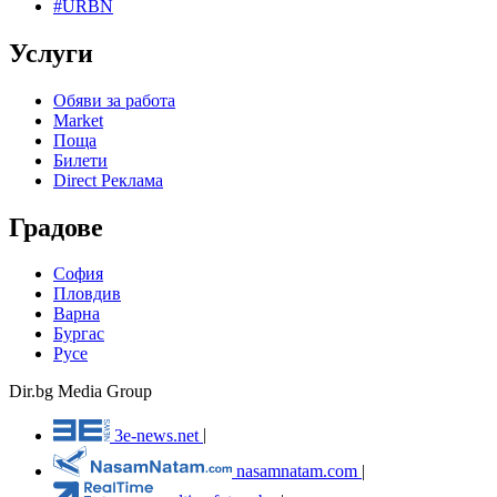
#URBN
Услуги
Обяви за работа
Market
Поща
Билети
Direct Реклама
Градове
София
Пловдив
Варна
Бургас
Русе
Dir.bg Media Group
3e-news.net
|
nasamnatam.com
|