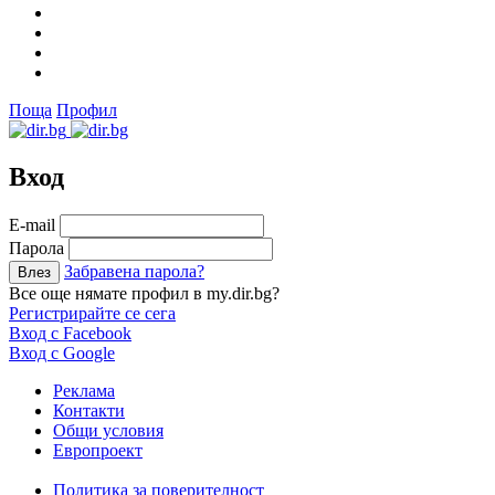
Поща
Профил
Вход
Е-mail
Парола
Забравена парола?
Все още нямате профил в my.dir.bg?
Регистрирайте се сега
Вход с Facebook
Вход с Google
Реклама
Контакти
Общи условия
Европроект
Политика за поверителност