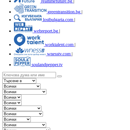
realtimefuture.bg
|
greentransition.bg
|
lostbulgaria.com
|
webreport.bg
|
worktalent.com
|
wnesstv.com
|
soulandpepper.tv