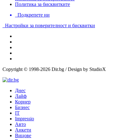
Политика за бисквитките
Подкрепете ни
Настройки за поверителност и бисквитки
Copyright © 1998-2026 Dir.bg / Design by StudioX
Днес
Лайф
Корнер
Бизнес
IT
Impressio
Авто
Анкети
Вицове