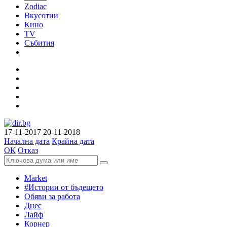
Zodiac
Вкусотии
Кино
TV
Събития
17-11-2017
20-11-2018
Начална дата
Крайна дата
ОК
Отказ
Market
#Истории от бъдещето
Обяви за работа
Днес
Лайф
Корнер