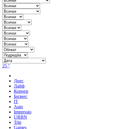
25 °
Днес
Лайф
Корнер
Бизнес
IT
Auto
Impressio
URBN
Trip
Games