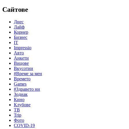
Сайтове
Днес
Лайф
Корнер
Бизнес
IT
Impressio
Авто
Анкети
Вицове
Вкусотии
#Време за мен
Времето
Games
#Здравето ни
Зодиак
Кино
Клубове
ТВ
Trip
Фото
COVID-19