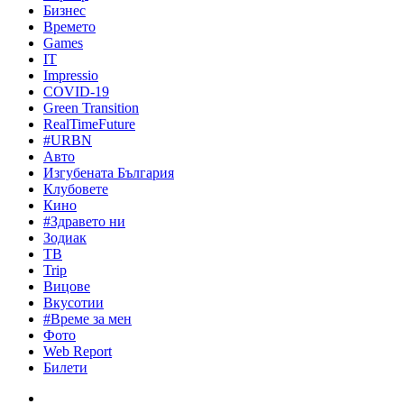
Бизнес
Времето
Games
IT
Impressio
COVID-19
Green Transition
RealTimeFuture
#URBN
Авто
Изгубената България
Клубовете
Кино
#Здравето ни
Зодиак
ТВ
Trip
Вицове
Вкусотии
#Време за мен
Фото
Web Report
Билети