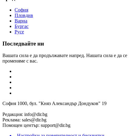
София
Пловдив
Варна
Бургас
Русе
Последвайте ни
Вашата сила е да продължавате напред. Нашата сила е да се
променяме с вас.
София 1000, бул. "Княз Александър Дондуков" 19
Редакция:
info@dir.bg
Реклама:
sales@dir.bg
Помощен център:
support@dir.bg
Настройки за поверителност и бисквитки