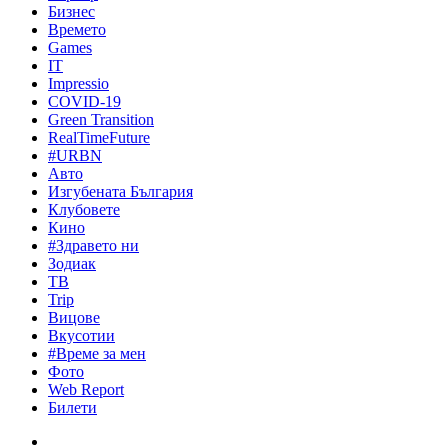
Бизнес
Времето
Games
IT
Impressio
COVID-19
Green Transition
RealTimeFuture
#URBN
Авто
Изгубената България
Клубовете
Кино
#Здравето ни
Зодиак
ТВ
Trip
Вицове
Вкусотии
#Време за мен
Фото
Web Report
Билети