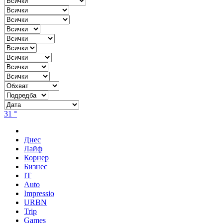
31 °
Днес
Лайф
Корнер
Бизнес
IT
Auto
Impressio
URBN
Trip
Games