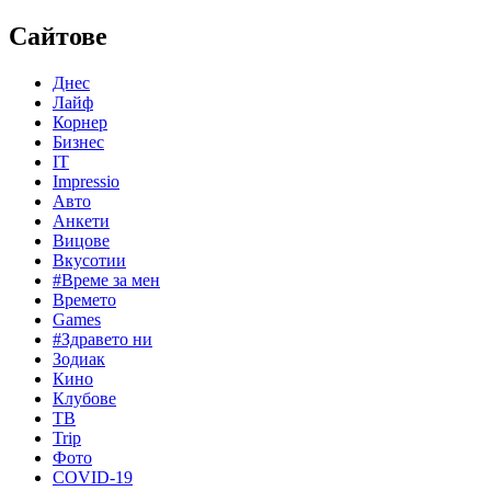
Сайтове
Днес
Лайф
Корнер
Бизнес
IT
Impressio
Авто
Анкети
Вицове
Вкусотии
#Време за мен
Времето
Games
#Здравето ни
Зодиак
Кино
Клубове
ТВ
Trip
Фото
COVID-19