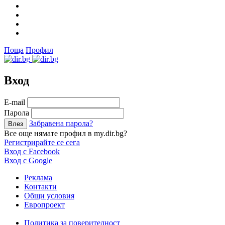
Поща
Профил
Вход
Е-mail
Парола
Забравена парола?
Все още нямате профил в my.dir.bg?
Регистрирайте се сега
Вход с Facebook
Вход с Google
Реклама
Контакти
Общи условия
Европроект
Политика за поверителност