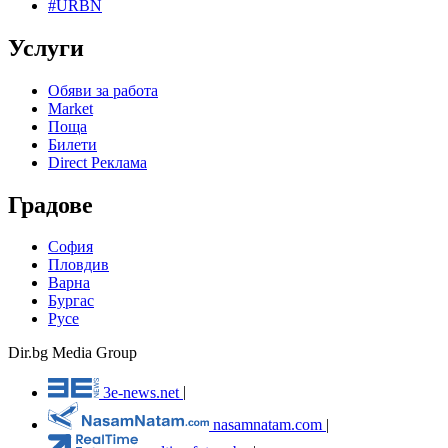
#URBN
Услуги
Обяви за работа
Market
Поща
Билети
Direct Реклама
Градове
София
Пловдив
Варна
Бургас
Русе
Dir.bg Media Group
3e-news.net
|
nasamnatam.com
|