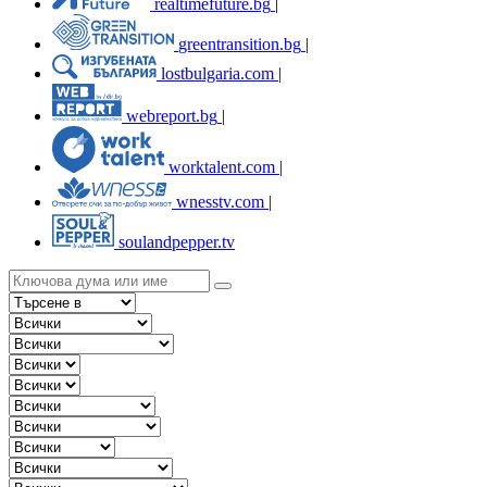
realtimefuture.bg
|
greentransition.bg
|
lostbulgaria.com
|
webreport.bg
|
worktalent.com
|
wnesstv.com
|
soulandpepper.tv