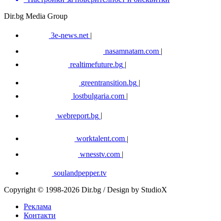
Dir.bg Media Group
3e-news.net
|
nasamnatam.com
|
realtimefuture.bg
|
greentransition.bg
|
lostbulgaria.com
|
webreport.bg
|
worktalent.com
|
wnesstv.com
|
soulandpepper.tv
Copyright © 1998-2026 Dir.bg / Design by StudioX
Реклама
Контакти