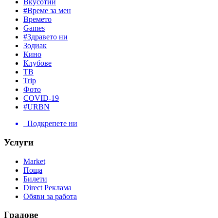
Вкусотии
#Време за мен
Времето
Games
#Здравето ни
Зодиак
Кино
Клубове
ТВ
Trip
Фото
COVID-19
#URBN
Подкрепете ни
Услуги
Market
Поща
Билети
Direct Реклама
Обяви за работа
Градове