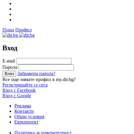
Поща
Профил
Вход
Е-mail
Парола
Забравена парола?
Все още нямате профил в my.dir.bg?
Регистрирайте се сега
Вход с Facebook
Вход с Google
Реклама
Контакти
Общи условия
Европроект
Политика за поверителност