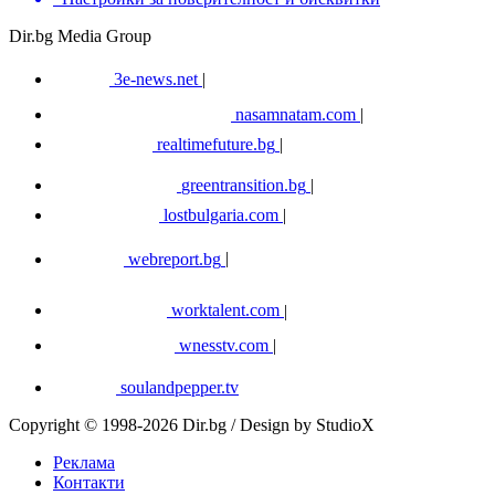
Dir.bg Media Group
3e-news.net
|
nasamnatam.com
|
realtimefuture.bg
|
greentransition.bg
|
lostbulgaria.com
|
webreport.bg
|
worktalent.com
|
wnesstv.com
|
soulandpepper.tv
Copyright © 1998-2026 Dir.bg / Design by StudioX
Реклама
Контакти