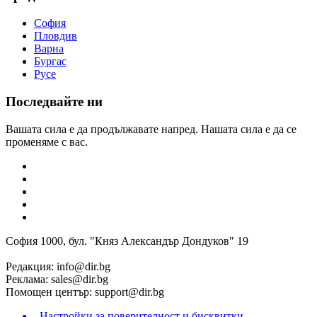
София
Пловдив
Варна
Бургас
Русе
Последвайте ни
Вашата сила е да продължавате напред. Нашата сила е да се
променяме с вас.
София 1000, бул. "Княз Александър Дондуков" 19
Редакция:
info@dir.bg
Реклама:
sales@dir.bg
Помощен център:
support@dir.bg
Настройки за поверителност и бисквитки