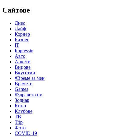
Сайтове
Днес
Лайф
Корнер
Бизнес
IT
Impressio
Авто
Анкети
Вицове
Вкусотии
#Време за мен
Времето
Games
#Здравето ни
Зодиак
Кино
Клубове
ТВ
Trip
Фото
COVID-19