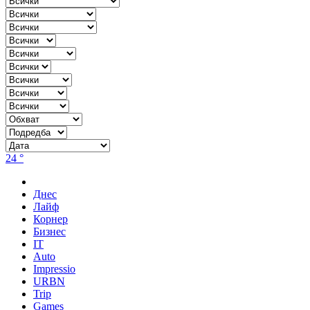
24 °
Днес
Лайф
Корнер
Бизнес
IT
Auto
Impressio
URBN
Trip
Games