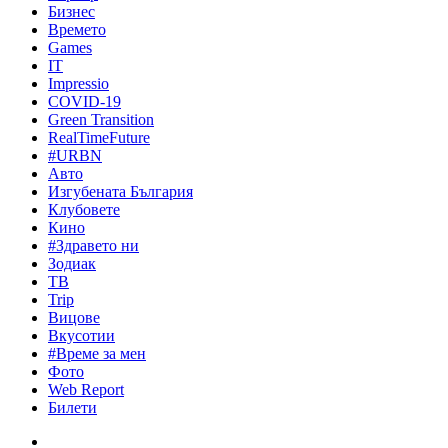
Бизнес
Времето
Games
IT
Impressio
COVID-19
Green Transition
RealTimeFuture
#URBN
Авто
Изгубената България
Клубовете
Кино
#Здравето ни
Зодиак
ТВ
Trip
Вицове
Вкусотии
#Време за мен
Фото
Web Report
Билети