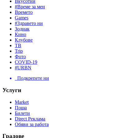
Вкусотии
#Време за мен
Времето
Games
#Здравето ни
Зодиак
Кино
Клубове
ТВ
Trip
Фото
COVID-19
#URBN
Подкрепете ни
Услуги
Market
Поща
Билети
Direct Реклама
Обяви за работа
Градове