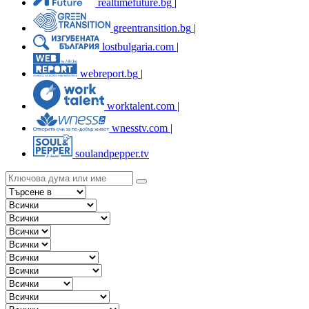
realtimefuture.bg
|
greentransition.bg
|
lostbulgaria.com
|
webreport.bg
|
worktalent.com
|
wnesstv.com
|
soulandpepper.tv