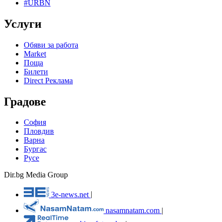
#URBN
Услуги
Обяви за работа
Market
Поща
Билети
Direct Реклама
Градове
София
Пловдив
Варна
Бургас
Русе
Dir.bg Media Group
3e-news.net
|
nasamnatam.com
|