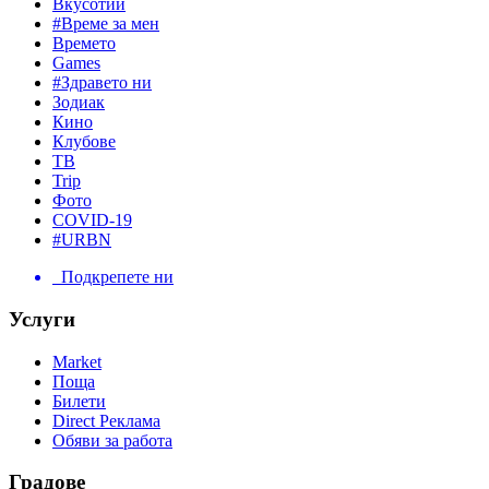
Вкусотии
#Време за мен
Времето
Games
#Здравето ни
Зодиак
Кино
Клубове
ТВ
Trip
Фото
COVID-19
#URBN
Подкрепете ни
Услуги
Market
Поща
Билети
Direct Реклама
Обяви за работа
Градове