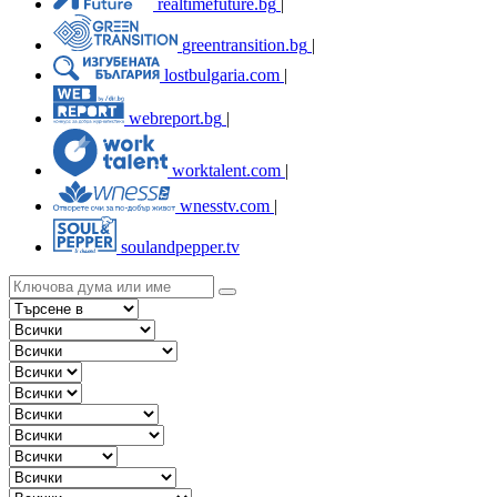
realtimefuture.bg
|
greentransition.bg
|
lostbulgaria.com
|
webreport.bg
|
worktalent.com
|
wnesstv.com
|
soulandpepper.tv