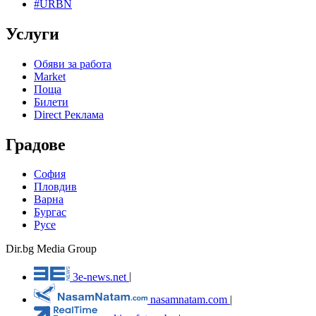
#URBN
Услуги
Обяви за работа
Market
Поща
Билети
Direct Реклама
Градове
София
Пловдив
Варна
Бургас
Русе
Dir.bg Media Group
3e-news.net
|
nasamnatam.com
|