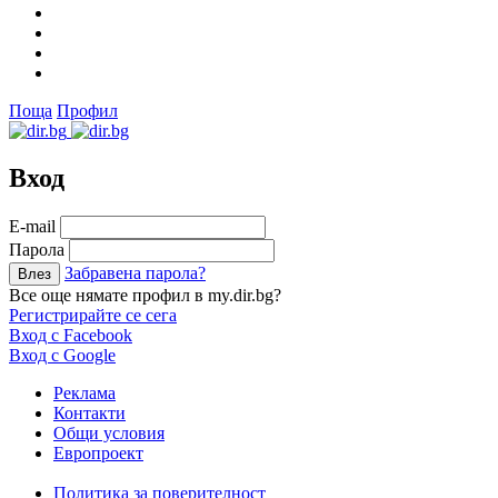
Поща
Профил
Вход
Е-mail
Парола
Забравена парола?
Все още нямате профил в my.dir.bg?
Регистрирайте се сега
Вход с Facebook
Вход с Google
Реклама
Контакти
Общи условия
Европроект
Политика за поверителност