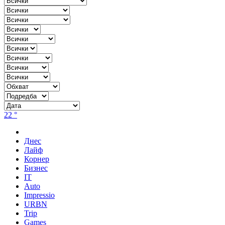
22 °
Днес
Лайф
Корнер
Бизнес
IT
Auto
Impressio
URBN
Trip
Games