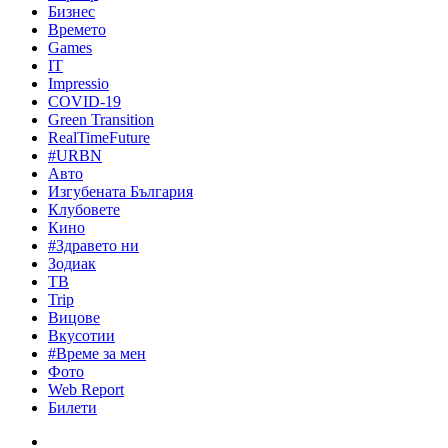
Бизнес
Времето
Games
IT
Impressio
COVID-19
Green Transition
RealTimeFuture
#URBN
Авто
Изгубената България
Клубовете
Кино
#Здравето ни
Зодиак
ТВ
Trip
Вицове
Вкусотии
#Време за мен
Фото
Web Report
Билети