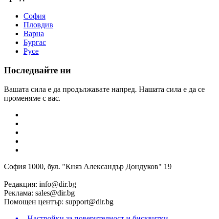
София
Пловдив
Варна
Бургас
Русе
Последвайте ни
Вашата сила е да продължавате напред. Нашата сила е да се
променяме с вас.
София 1000, бул. "Княз Александър Дондуков" 19
Редакция:
info@dir.bg
Реклама:
sales@dir.bg
Помощен център:
support@dir.bg
Настройки за поверителност и бисквитки