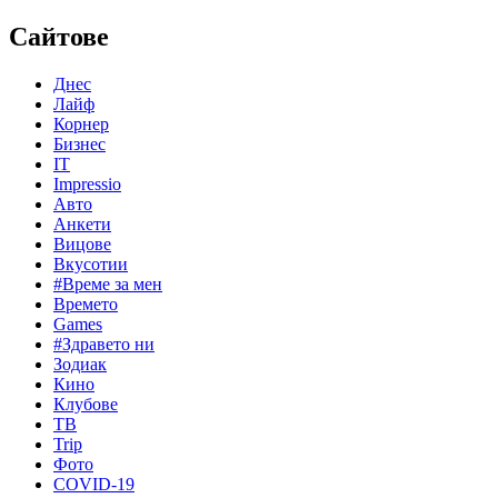
Сайтове
Днес
Лайф
Корнер
Бизнес
IT
Impressio
Авто
Анкети
Вицове
Вкусотии
#Време за мен
Времето
Games
#Здравето ни
Зодиак
Кино
Клубове
ТВ
Trip
Фото
COVID-19