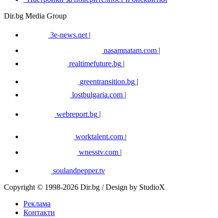
Dir.bg Media Group
3e-news.net
|
nasamnatam.com
|
realtimefuture.bg
|
greentransition.bg
|
lostbulgaria.com
|
webreport.bg
|
worktalent.com
|
wnesstv.com
|
soulandpepper.tv
Copyright © 1998-2026 Dir.bg / Design by StudioX
Реклама
Контакти