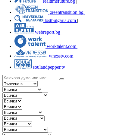
realtimefuture.bg
|
greentransition.bg
|
lostbulgaria.com
|
webreport.bg
|
worktalent.com
|
wnesstv.com
|
soulandpepper.tv