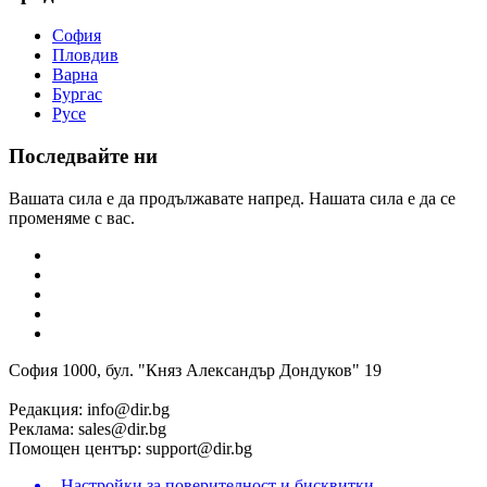
София
Пловдив
Варна
Бургас
Русе
Последвайте ни
Вашата сила е да продължавате напред. Нашата сила е да се
променяме с вас.
София 1000, бул. "Княз Александър Дондуков" 19
Редакция:
info@dir.bg
Реклама:
sales@dir.bg
Помощен център:
support@dir.bg
Настройки за поверителност и бисквитки