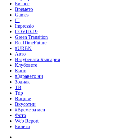
Бизнес
Времето
Games
IT
Impressio
COVID-19
Green Transition
RealTimeFuture
#URBN
Авто
Изгубената България
Клубовете
Кино
#Здравето ни
Зодиак
ТВ
Trip
Вицове
Вкусотии
#Време за мен
Фото
Web Report
Билети