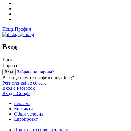
Поща
Профил
Вход
Е-mail
Парола
Забравена парола?
Все още нямате профил в my.dir.bg?
Регистрирайте се сега
Вход с Facebook
Вход с Google
Реклама
Контакти
Общи условия
Европроект
Политика за поверителност