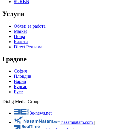
#URBN
Услуги
Обяви за работа
Market
Поща
Билети
Direct Реклама
Градове
София
Пловдив
Варна
Бургас
Русе
Dir.bg Media Group
3e-news.net
|
nasamnatam.com
|