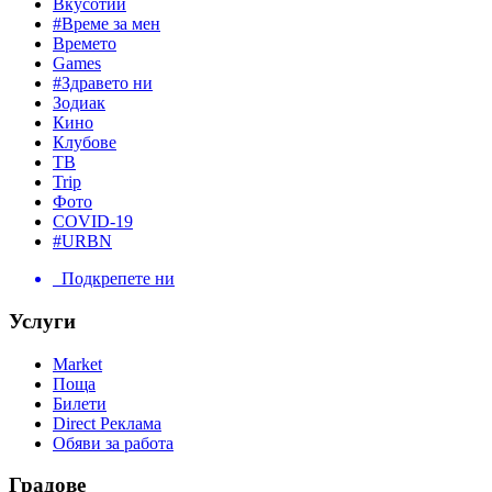
Вкусотии
#Време за мен
Времето
Games
#Здравето ни
Зодиак
Кино
Клубове
ТВ
Trip
Фото
COVID-19
#URBN
Подкрепете ни
Услуги
Market
Поща
Билети
Direct Реклама
Обяви за работа
Градове