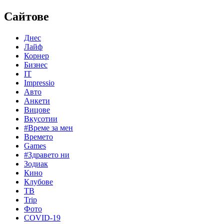
Сайтове
Днес
Лайф
Корнер
Бизнес
IT
Impressio
Авто
Анкети
Вицове
Вкусотии
#Време за мен
Времето
Games
#Здравето ни
Зодиак
Кино
Клубове
ТВ
Trip
Фото
COVID-19