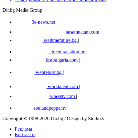
Dir.bg Media Group
3e-news.net
|
nasamnatam.com
|
realtimefuture.bg
|
greentransition.bg
|
lostbulgaria.com
|
webreport.bg
|
worktalent.com
|
wnesstv.com
|
soulandpepper.tv
Copyright © 1998-2026 Dir.bg / Design by StudioX
Реклама
Контакти