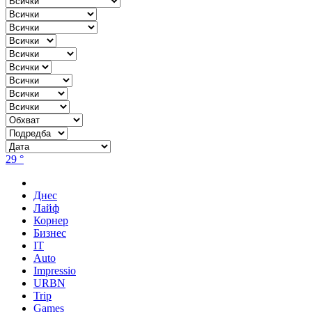
29 °
Днес
Лайф
Корнер
Бизнес
IT
Auto
Impressio
URBN
Trip
Games