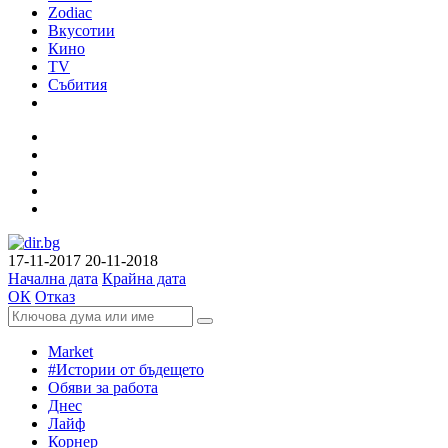
Zodiac
Вкусотии
Кино
TV
Събития
17-11-2017
20-11-2018
Начална дата
Крайна дата
ОК
Отказ
Market
#Истории от бъдещето
Обяви за работа
Днес
Лайф
Корнер