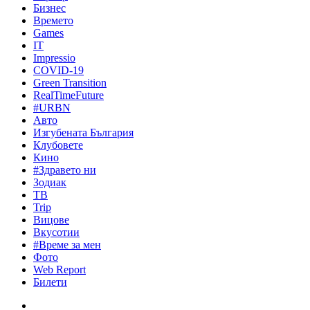
Бизнес
Времето
Games
IT
Impressio
COVID-19
Green Transition
RealTimeFuture
#URBN
Авто
Изгубената България
Клубовете
Кино
#Здравето ни
Зодиак
ТВ
Trip
Вицове
Вкусотии
#Време за мен
Фото
Web Report
Билети