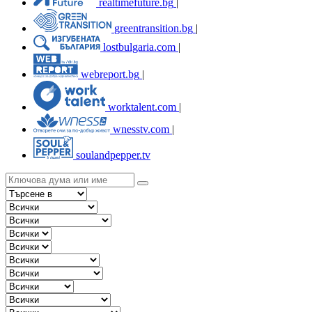
realtimefuture.bg
|
greentransition.bg
|
lostbulgaria.com
|
webreport.bg
|
worktalent.com
|
wnesstv.com
|
soulandpepper.tv