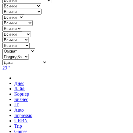
29 °
Днес
Лайф
Корнер
Бизнес
IT
Auto
Impressio
URBN
Trip
Games