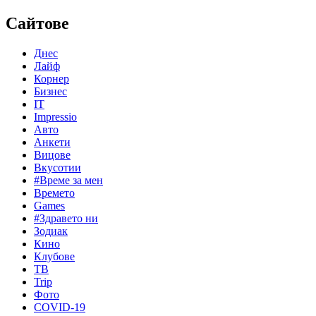
Сайтове
Днес
Лайф
Корнер
Бизнес
IT
Impressio
Авто
Анкети
Вицове
Вкусотии
#Време за мен
Времето
Games
#Здравето ни
Зодиак
Кино
Клубове
ТВ
Trip
Фото
COVID-19