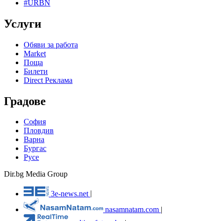
#URBN
Услуги
Обяви за работа
Market
Поща
Билети
Direct Реклама
Градове
София
Пловдив
Варна
Бургас
Русе
Dir.bg Media Group
3e-news.net
|
nasamnatam.com
|