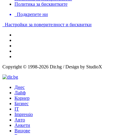
Политика за бисквитките
Подкрепете ни
Настройки за поверителност и бисквитки
Copyright © 1998-2026 Dir.bg / Design by StudioX
Днес
Лайф
Корнер
Бизнес
IT
Impressio
Авто
Анкети
Вицове