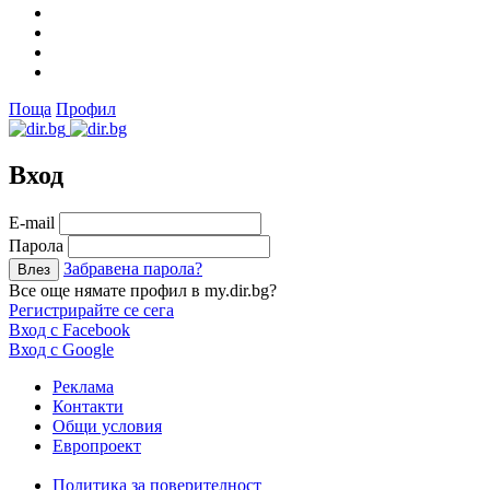
Поща
Профил
Вход
Е-mail
Парола
Забравена парола?
Все още нямате профил в my.dir.bg?
Регистрирайте се сега
Вход с Facebook
Вход с Google
Реклама
Контакти
Общи условия
Европроект
Политика за поверителност