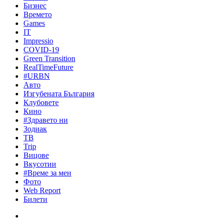
Бизнес
Времето
Games
IT
Impressio
COVID-19
Green Transition
RealTimeFuture
#URBN
Авто
Изгубената България
Клубовете
Кино
#Здравето ни
Зодиак
ТВ
Trip
Вицове
Вкусотии
#Време за мен
Фото
Web Report
Билети