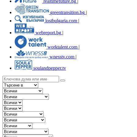
realtimefuture.bg
|
greentransition.bg
|
lostbulgaria.com
|
webreport.bg
|
worktalent.com
|
wnesstv.com
|
soulandpepper.tv