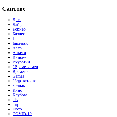
Сайтове
Днес
Лайф
Корнер
Бизнес
IT
Impressio
Авто
Анкети
Вицове
Вкусотии
#Време за мен
Времето
Games
#Здравето ни
Зодиак
Кино
Клубове
ТВ
Trip
Фото
COVID-19