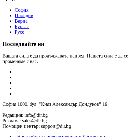
София
Пловдив
Варна
Бургас
Русе
Последвайте ни
Вашата сила е да продължавате напред. Нашата сила е да се
променяме с вас.
София 1000, бул. "Княз Александър Дондуков" 19
Редакция:
info@dir.bg
Реклама:
sales@dir.bg
Помощен център:
support@dir.bg
Настройки за поверителност и бисквитки