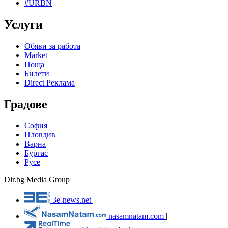
#URBN
Услуги
Обяви за работа
Market
Поща
Билети
Direct Реклама
Градове
София
Пловдив
Варна
Бургас
Русе
Dir.bg Media Group
3e-news.net
|
nasamnatam.com
|