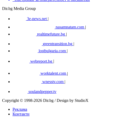
Dir.bg Media Group
3e-news.net
|
nasamnatam.com
|
realtimefuture.bg
|
greentransition.bg
|
lostbulgaria.com
|
webreport.bg
|
worktalent.com
|
wnesstv.com
|
soulandpepper.tv
Copyright © 1998-2026 Dir.bg / Design by StudioX
Реклама
Контакти