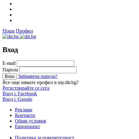
Поща
Профил
Вход
Е-mail
Парола
Забравена парола?
Все още нямате профил в my.dir.bg?
Регистрирайте се сега
Вход с Facebook
Вход с Google
Реклама
Контакти
Общи условия
Европроект
Политика за поверителност