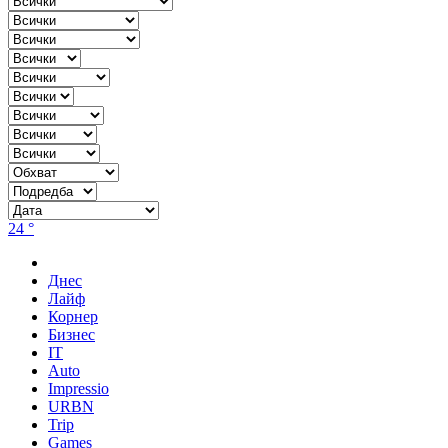
24 °
Днес
Лайф
Корнер
Бизнес
IT
Auto
Impressio
URBN
Trip
Games