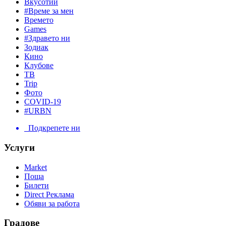
Вкусотии
#Време за мен
Времето
Games
#Здравето ни
Зодиак
Кино
Клубове
ТВ
Trip
Фото
COVID-19
#URBN
Подкрепете ни
Услуги
Market
Поща
Билети
Direct Реклама
Обяви за работа
Градове