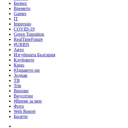
Бизнес
Времето
Games
IT
Impressio
COVID-19
Green Transition
RealTimeFuture
#URBN
Авто
Изгубената България
Клубовете
Кино
#Здравето ни
Зодиак
ТВ
Trip
Вицове
Вкусотии
#Време за мен
Фото
Web Report
Билети