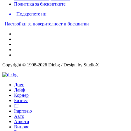
Политика за бисквитките
Подкрепете ни
Настройки за поверителност и бисквитки
Copyright © 1998-2026 Dir.bg / Design by StudioX
Днес
Лайф
Корнер
Бизнес
IT
Impressio
Авто
Анкети
Вицове