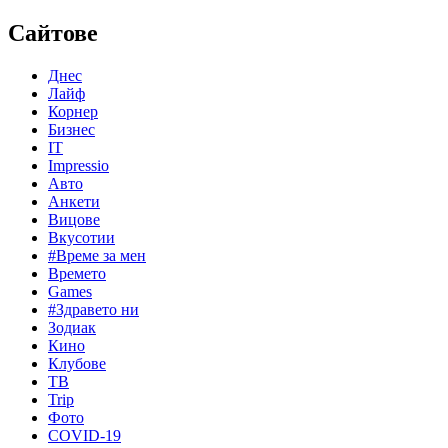
Сайтове
Днес
Лайф
Корнер
Бизнес
IT
Impressio
Авто
Анкети
Вицове
Вкусотии
#Време за мен
Времето
Games
#Здравето ни
Зодиак
Кино
Клубове
ТВ
Trip
Фото
COVID-19