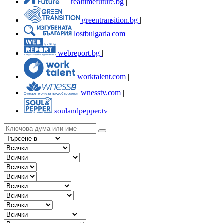
realtimefuture.bg
|
greentransition.bg
|
lostbulgaria.com
|
webreport.bg
|
worktalent.com
|
wnesstv.com
|
soulandpepper.tv