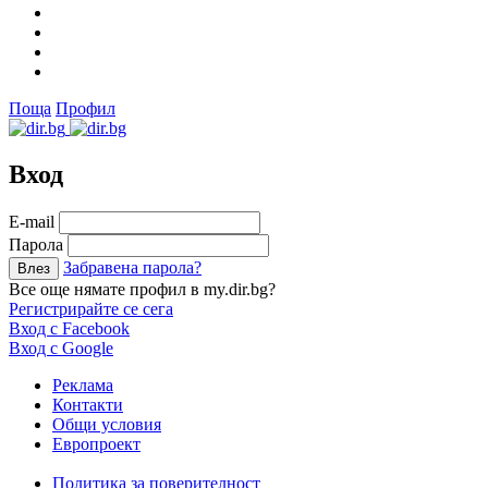
Поща
Профил
Вход
Е-mail
Парола
Забравена парола?
Все още нямате профил в my.dir.bg?
Регистрирайте се сега
Вход с Facebook
Вход с Google
Реклама
Контакти
Общи условия
Европроект
Политика за поверителност