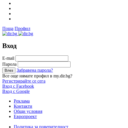
Поща
Профил
Вход
Е-mail
Парола
Забравена парола?
Все още нямате профил в my.dir.bg?
Регистрирайте се сега
Вход с Facebook
Вход с Google
Реклама
Контакти
Общи условия
Европроект
Политика за поверителност