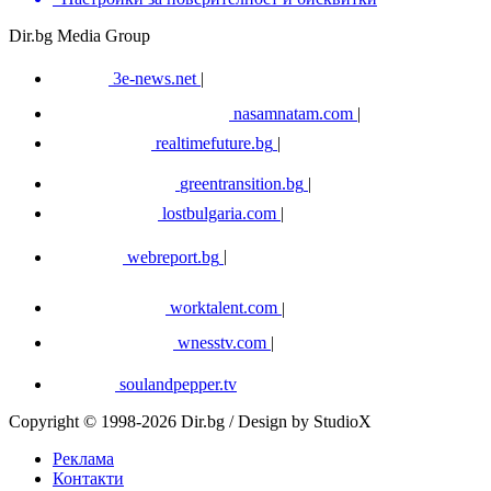
Dir.bg Media Group
3e-news.net
|
nasamnatam.com
|
realtimefuture.bg
|
greentransition.bg
|
lostbulgaria.com
|
webreport.bg
|
worktalent.com
|
wnesstv.com
|
soulandpepper.tv
Copyright © 1998-2026 Dir.bg / Design by StudioX
Реклама
Контакти