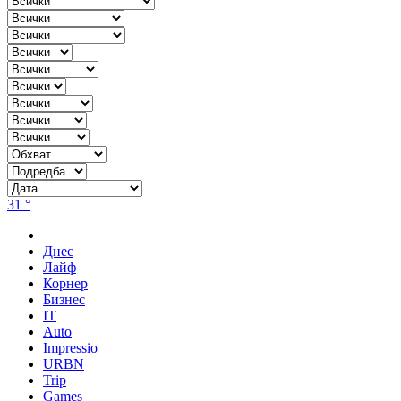
31 °
Днес
Лайф
Корнер
Бизнес
IT
Auto
Impressio
URBN
Trip
Games