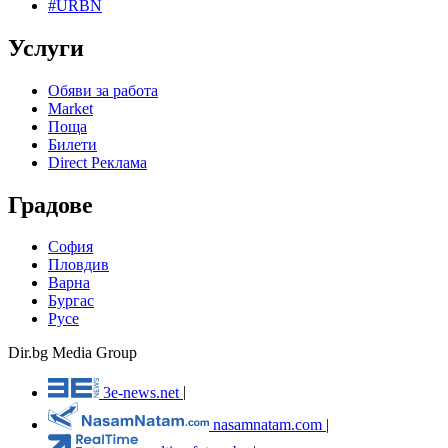
#URBN
Услуги
Обяви за работа
Market
Поща
Билети
Direct Реклама
Градове
София
Пловдив
Варна
Бургас
Русе
Dir.bg Media Group
3e-news.net
|
nasamnatam.com
|