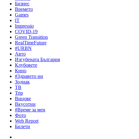
Бизнес
Времето
Games
IT
Impressio
COVID-19
Green Transition
RealTimeFuture
#URBN
Авто
Изгубената България
Клубовете
Кино
#Здравето ни
Зодиак
ТВ
Trip
Вицове
Вкусотии
#Време за мен
Фото
Web Report
Билети