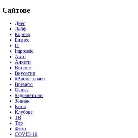
Сайтове
Днес
Лайф
Корнер
Бизнес
IT
Impressio
Авто
Анкети
Вицове
Вкусотии
#Време за мен
Времето
Games
#Здравето ни
Зодиак
Кино
Клубове
ТВ
Trip
Фото
COVID-19