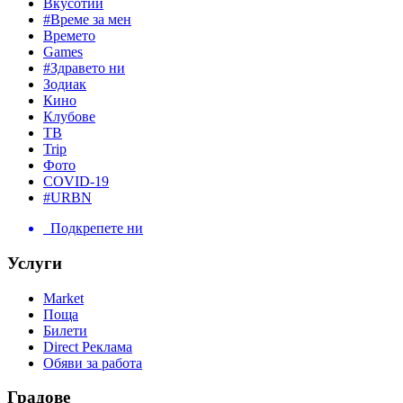
Вкусотии
#Време за мен
Времето
Games
#Здравето ни
Зодиак
Кино
Клубове
ТВ
Trip
Фото
COVID-19
#URBN
Подкрепете ни
Услуги
Market
Поща
Билети
Direct Реклама
Обяви за работа
Градове