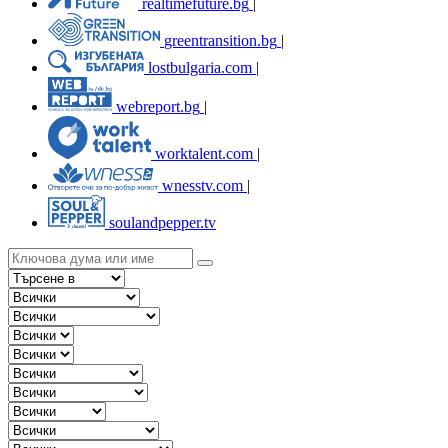
realtimefuture.bg
|
greentransition.bg
|
lostbulgaria.com
|
webreport.bg
|
worktalent.com
|
wnesstv.com
|
soulandpepper.tv