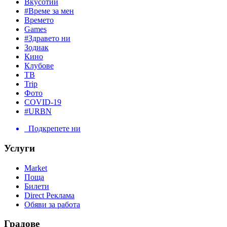
Вкусотии
#Време за мен
Времето
Games
#Здравето ни
Зодиак
Кино
Клубове
ТВ
Trip
Фото
COVID-19
#URBN
Подкрепете ни
Услуги
Market
Поща
Билети
Direct Реклама
Обяви за работа
Градове