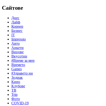
Сайтове
Днес
Лайф
Корнер
Бизнес
IT
Impressio
Авто
Анкети
Вицове
Вкусотии
#Време за мен
Времето
Games
#Здравето ни
Зодиак
Кино
Клубове
ТВ
Trip
Фото
COVID-19