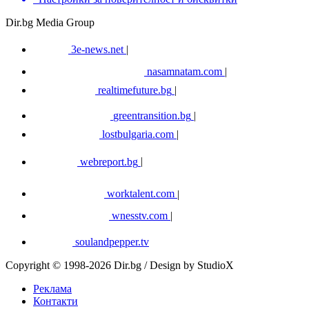
Dir.bg Media Group
3e-news.net
|
nasamnatam.com
|
realtimefuture.bg
|
greentransition.bg
|
lostbulgaria.com
|
webreport.bg
|
worktalent.com
|
wnesstv.com
|
soulandpepper.tv
Copyright © 1998-2026 Dir.bg / Design by StudioX
Реклама
Контакти