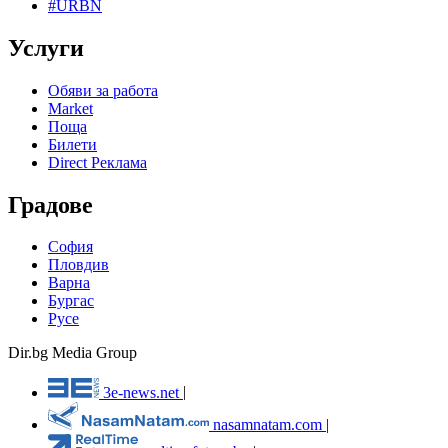
#URBN
Услуги
Обяви за работа
Market
Поща
Билети
Direct Реклама
Градове
София
Пловдив
Варна
Бургас
Русе
Dir.bg Media Group
3e-news.net
|
nasamnatam.com
|