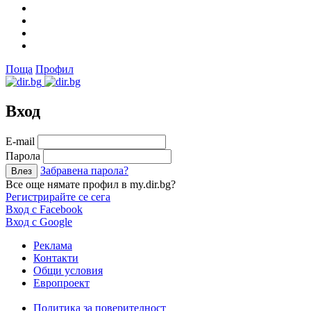
Поща
Профил
Вход
Е-mail
Парола
Забравена парола?
Все още нямате профил в my.dir.bg?
Регистрирайте се сега
Вход с Facebook
Вход с Google
Реклама
Контакти
Общи условия
Европроект
Политика за поверителност