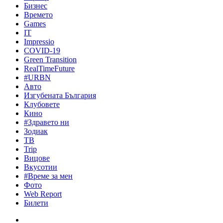
Бизнес
Времето
Games
IT
Impressio
COVID-19
Green Transition
RealTimeFuture
#URBN
Авто
Изгубената България
Клубовете
Кино
#Здравето ни
Зодиак
ТВ
Trip
Вицове
Вкусотии
#Време за мен
Фото
Web Report
Билети