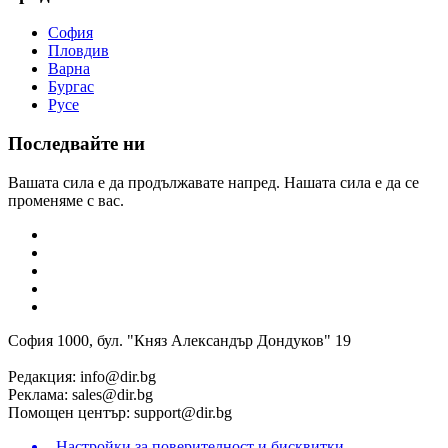
София
Пловдив
Варна
Бургас
Русе
Последвайте ни
Вашата сила е да продължавате напред. Нашата сила е да се
променяме с вас.
София 1000, бул. "Княз Александър Дондуков" 19
Редакция:
info@dir.bg
Реклама:
sales@dir.bg
Помощен център:
support@dir.bg
Настройки за поверителност и бисквитки