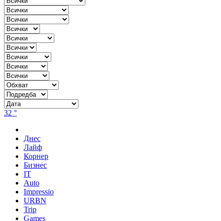
32 °
Днес
Лайф
Корнер
Бизнес
IT
Auto
Impressio
URBN
Trip
Games