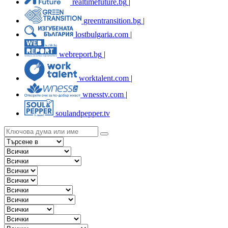
realtimefuture.bg
|
greentransition.bg
|
lostbulgaria.com
|
webreport.bg
|
worktalent.com
|
wnesstv.com
|
soulandpepper.tv