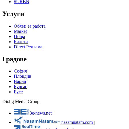
#URBN
Услуги
Обяви за работа
Market
Поща
Билети
Direct Реклама
Градове
София
Пловдив
Варна
Бургас
Русе
Dir.bg Media Group
3e-news.net
|
nasamnatam.com
|