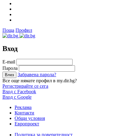
Поща
Профил
Вход
Е-mail
Парола
Забравена парола?
Все още нямате профил в my.dir.bg?
Регистрирайте се сега
Вход с Facebook
Вход с Google
Реклама
Контакти
Общи условия
Европроект
Политика за поверителност