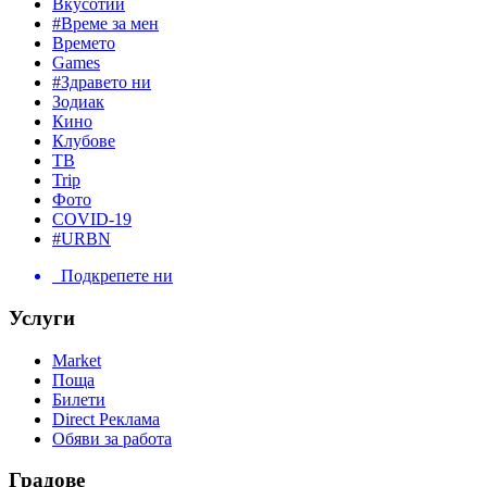
Вкусотии
#Време за мен
Времето
Games
#Здравето ни
Зодиак
Кино
Клубове
ТВ
Trip
Фото
COVID-19
#URBN
Подкрепете ни
Услуги
Market
Поща
Билети
Direct Реклама
Обяви за работа
Градове