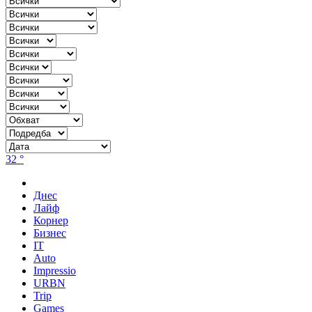
32 °
Днес
Лайф
Корнер
Бизнес
IT
Auto
Impressio
URBN
Trip
Games