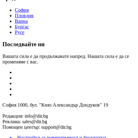
София
Пловдив
Варна
Бургас
Русе
Последвайте ни
Вашата сила е да продължавате напред. Нашата сила е да се
променяме с вас.
София 1000, бул. "Княз Александър Дондуков" 19
Редакция:
info@dir.bg
Реклама:
sales@dir.bg
Помощен център:
support@dir.bg
Настройки за поверителност и бисквитки