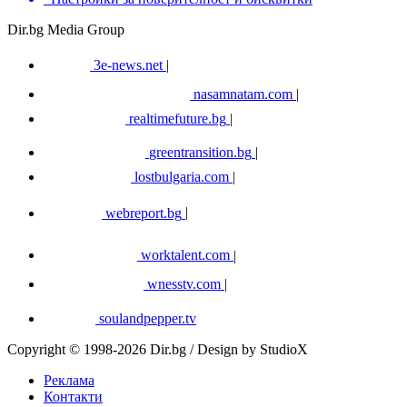
Dir.bg Media Group
3e-news.net
|
nasamnatam.com
|
realtimefuture.bg
|
greentransition.bg
|
lostbulgaria.com
|
webreport.bg
|
worktalent.com
|
wnesstv.com
|
soulandpepper.tv
Copyright © 1998-2026 Dir.bg / Design by StudioX
Реклама
Контакти