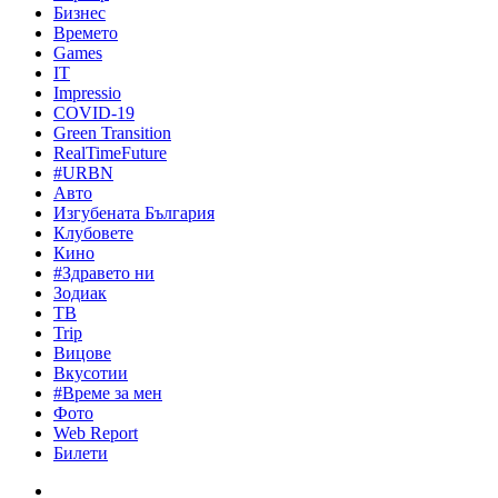
Бизнес
Времето
Games
IT
Impressio
COVID-19
Green Transition
RealTimeFuture
#URBN
Авто
Изгубената България
Клубовете
Кино
#Здравето ни
Зодиак
ТВ
Trip
Вицове
Вкусотии
#Време за мен
Фото
Web Report
Билети