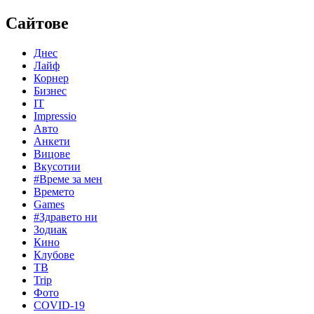
Сайтове
Днес
Лайф
Корнер
Бизнес
IT
Impressio
Авто
Анкети
Вицове
Вкусотии
#Време за мен
Времето
Games
#Здравето ни
Зодиак
Кино
Клубове
ТВ
Trip
Фото
COVID-19