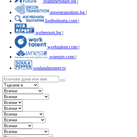
realtimefuture.bg
|
greentransition.bg
|
lostbulgaria.com
|
webreport.bg
|
worktalent.com
|
wnesstv.com
|
soulandpepper.tv