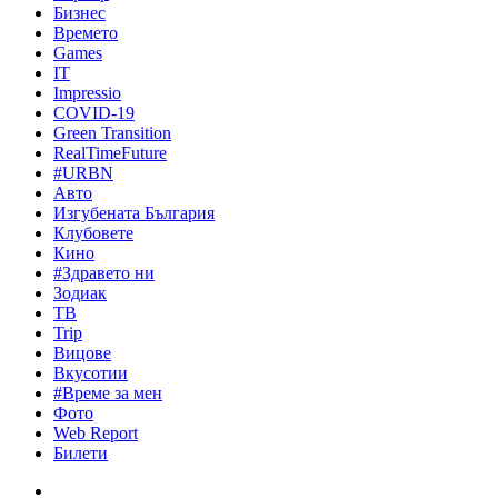
Бизнес
Времето
Games
IT
Impressio
COVID-19
Green Transition
RealTimeFuture
#URBN
Авто
Изгубената България
Клубовете
Кино
#Здравето ни
Зодиак
ТВ
Trip
Вицове
Вкусотии
#Време за мен
Фото
Web Report
Билети