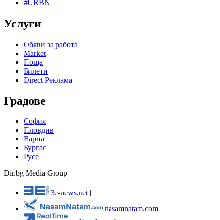
#URBN
Услуги
Обяви за работа
Market
Поща
Билети
Direct Реклама
Градове
София
Пловдив
Варна
Бургас
Русе
Dir.bg Media Group
3e-news.net
|
nasamnatam.com
|