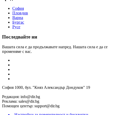
София
Пловдив
Варна
Бургас
Русе
Последвайте ни
Вашата сила е да продължавате напред. Нашата сила е да се
променяме с вас.
София 1000, бул. "Княз Александър Дондуков" 19
Редакция:
info@dir.bg
Реклама:
sales@dir.bg
Помощен център:
support@dir.bg
Настройки за поверителност и бисквитки