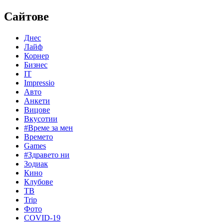
Сайтове
Днес
Лайф
Корнер
Бизнес
IT
Impressio
Авто
Анкети
Вицове
Вкусотии
#Време за мен
Времето
Games
#Здравето ни
Зодиак
Кино
Клубове
ТВ
Trip
Фото
COVID-19