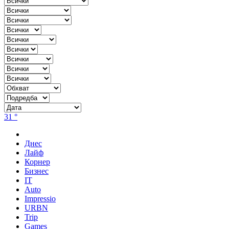
31 °
Днес
Лайф
Корнер
Бизнес
IT
Auto
Impressio
URBN
Trip
Games