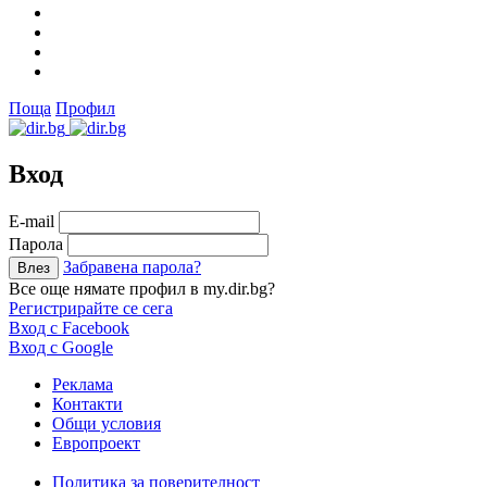
Поща
Профил
Вход
Е-mail
Парола
Забравена парола?
Все още нямате профил в my.dir.bg?
Регистрирайте се сега
Вход с Facebook
Вход с Google
Реклама
Контакти
Общи условия
Европроект
Политика за поверителност