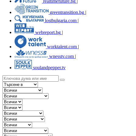
realtimefuture.bg
|
greentransition.bg
|
lostbulgaria.com
|
webreport.bg
|
worktalent.com
|
wnesstv.com
|
soulandpepper.tv