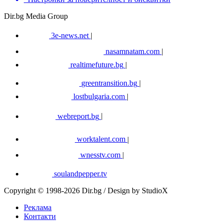
Dir.bg Media Group
3e-news.net
|
nasamnatam.com
|
realtimefuture.bg
|
greentransition.bg
|
lostbulgaria.com
|
webreport.bg
|
worktalent.com
|
wnesstv.com
|
soulandpepper.tv
Copyright © 1998-2026 Dir.bg / Design by StudioX
Реклама
Контакти