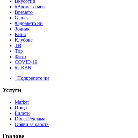
Вкусотии
#Време за мен
Времето
Games
#Здравето ни
Зодиак
Кино
Клубове
ТВ
Trip
Фото
COVID-19
#URBN
Подкрепете ни
Услуги
Market
Поща
Билети
Direct Реклама
Обяви за работа
Градове