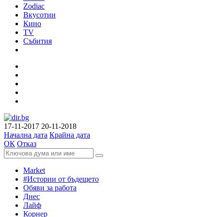
Zodiac
Вкусотии
Кино
TV
Събития
17-11-2017
20-11-2018
Начална дата
Крайна дата
ОК
Отказ
Market
#Истории от бъдещето
Обяви за работа
Днес
Лайф
Корнер