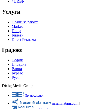
#URBN
Услуги
Обяви за работа
Market
Поща
Билети
Direct Реклама
Градове
София
Пловдив
Варна
Бургас
Русе
Dir.bg Media Group
3e-news.net
|
nasamnatam.com
|