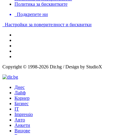
Политика за бисквитките
Подкрепете ни
Настройки за поверителност и бисквитки
Copyright © 1998-2026 Dir.bg / Design by StudioX
Днес
Лайф
Корнер
Бизнес
IT
Impressio
Авто
Анкети
Вицове