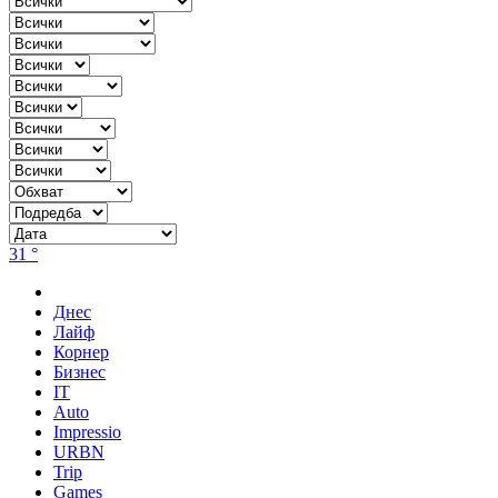
31 °
Днес
Лайф
Корнер
Бизнес
IT
Auto
Impressio
URBN
Trip
Games