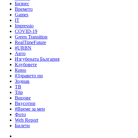
Бизнес
Времето
Games
IT
Impressio
COVID-19
Green Transition
RealTimeFuture
#URBN
Авто
Изгубената България
Клубовете
Кино
#Здравето ни
Зодиак
ТВ
Trip
Вицове
Вкусотии
#Време за мен
Фото
Web Report
Билети