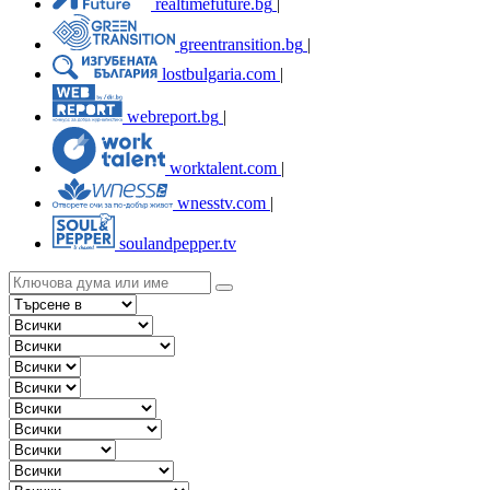
realtimefuture.bg
|
greentransition.bg
|
lostbulgaria.com
|
webreport.bg
|
worktalent.com
|
wnesstv.com
|
soulandpepper.tv