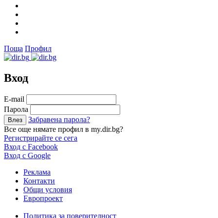
Поща
Профил
Вход
Е-mail
Парола
Забравена парола?
Все още нямате профил в my.dir.bg?
Регистрирайте се сега
Вход с Facebook
Вход с Google
Реклама
Контакти
Общи условия
Европроект
Политика за поверителност