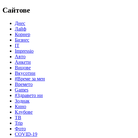
Сайтове
Днес
Лайф
Корнер
Бизнес
IT
Impressio
Авто
Анкети
Вицове
Вкусотии
#Време за мен
Времето
Games
#Здравето ни
Зодиак
Кино
Клубове
ТВ
Trip
Фото
COVID-19