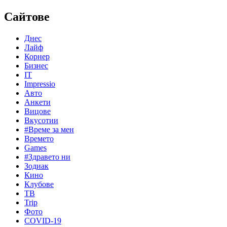
Сайтове
Днес
Лайф
Корнер
Бизнес
IT
Impressio
Авто
Анкети
Вицове
Вкусотии
#Време за мен
Времето
Games
#Здравето ни
Зодиак
Кино
Клубове
ТВ
Trip
Фото
COVID-19