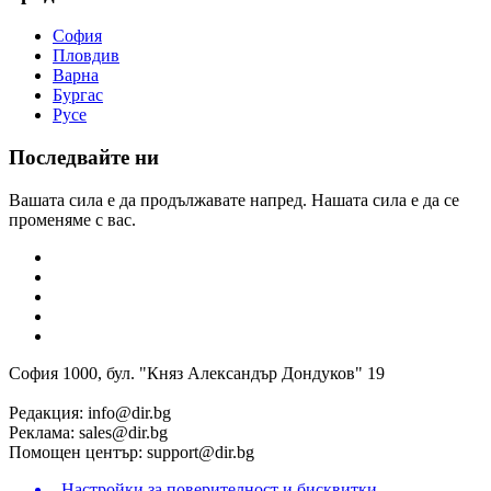
София
Пловдив
Варна
Бургас
Русе
Последвайте ни
Вашата сила е да продължавате напред. Нашата сила е да се
променяме с вас.
София 1000, бул. "Княз Александър Дондуков" 19
Редакция:
info@dir.bg
Реклама:
sales@dir.bg
Помощен център:
support@dir.bg
Настройки за поверителност и бисквитки