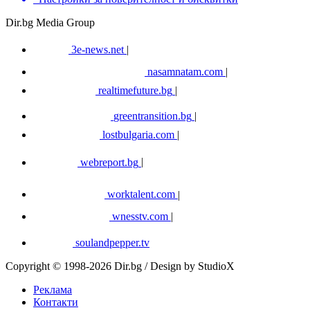
Dir.bg Media Group
3e-news.net
|
nasamnatam.com
|
realtimefuture.bg
|
greentransition.bg
|
lostbulgaria.com
|
webreport.bg
|
worktalent.com
|
wnesstv.com
|
soulandpepper.tv
Copyright © 1998-2026 Dir.bg / Design by StudioX
Реклама
Контакти