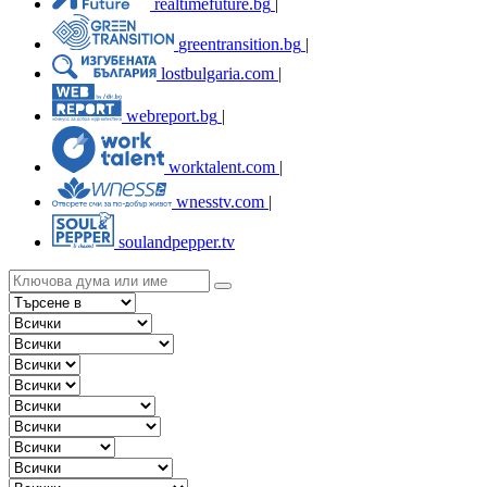
realtimefuture.bg
|
greentransition.bg
|
lostbulgaria.com
|
webreport.bg
|
worktalent.com
|
wnesstv.com
|
soulandpepper.tv