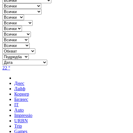
22 °
Днес
Лайф
Корнер
Бизнес
IT
Auto
Impressio
URBN
Trip
Games