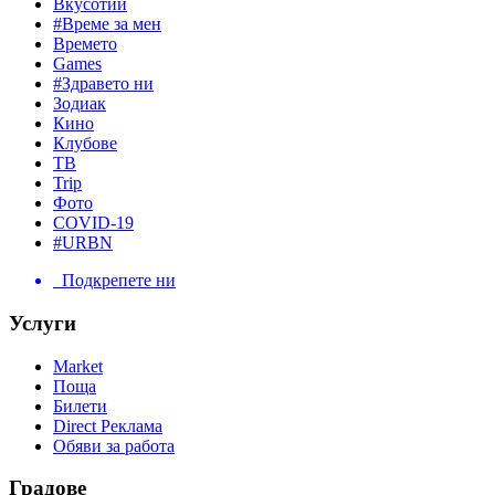
Вкусотии
#Време за мен
Времето
Games
#Здравето ни
Зодиак
Кино
Клубове
ТВ
Trip
Фото
COVID-19
#URBN
Подкрепете ни
Услуги
Market
Поща
Билети
Direct Реклама
Обяви за работа
Градове