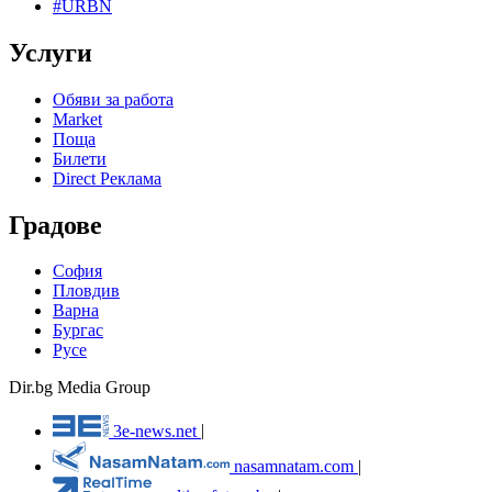
#URBN
Услуги
Обяви за работа
Market
Поща
Билети
Direct Реклама
Градове
София
Пловдив
Варна
Бургас
Русе
Dir.bg Media Group
3e-news.net
|
nasamnatam.com
|