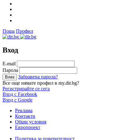
Поща
Профил
Вход
Е-mail
Парола
Забравена парола?
Все още нямате профил в my.dir.bg?
Регистрирайте се сега
Вход с Facebook
Вход с Google
Реклама
Контакти
Общи условия
Европроект
Политика за поверителност