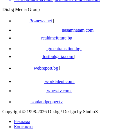
Dir.bg Media Group
3e-news.net
|
nasamnatam.com
|
realtimefuture.bg
|
greentransition.bg
|
lostbulgaria.com
|
webreport.bg
|
worktalent.com
|
wnesstv.com
|
soulandpepper.tv
Copyright © 1998-2026 Dir.bg / Design by StudioX
Реклама
Контакти