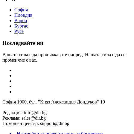
София
Пловдив
Варна
Бургас
Русе
Последвайте ни
Вашата сила е да продължавате напред. Нашата сила е да се
променяме с вас.
София 1000, бул. "Княз Александър Дондуков" 19
Редакция:
info@dir.bg
Реклама:
sales@dir.bg
Помощен център:
support@dir.bg
Настройки за поверителност и бисквитки