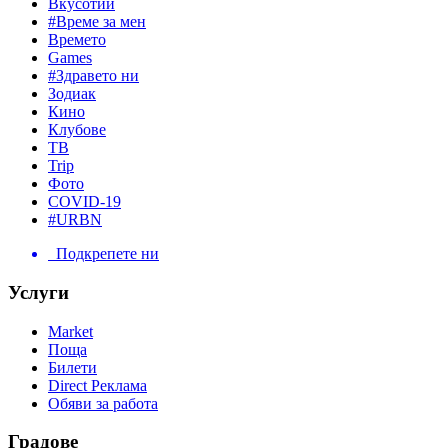
Вкусотии
#Време за мен
Времето
Games
#Здравето ни
Зодиак
Кино
Клубове
ТВ
Trip
Фото
COVID-19
#URBN
Подкрепете ни
Услуги
Market
Поща
Билети
Direct Реклама
Обяви за работа
Градове