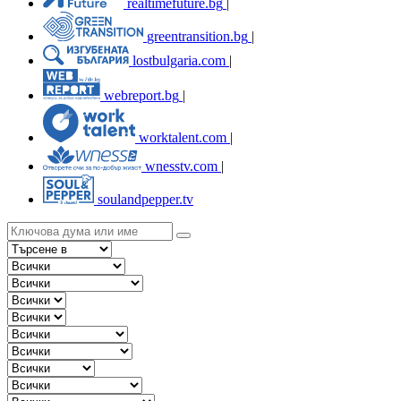
realtimefuture.bg
|
greentransition.bg
|
lostbulgaria.com
|
webreport.bg
|
worktalent.com
|
wnesstv.com
|
soulandpepper.tv