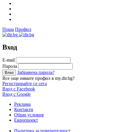
Поща
Профил
Вход
Е-mail
Парола
Забравена парола?
Все още нямате профил в my.dir.bg?
Регистрирайте се сега
Вход с Facebook
Вход с Google
Реклама
Контакти
Общи условия
Европроект
Политика за поверителност