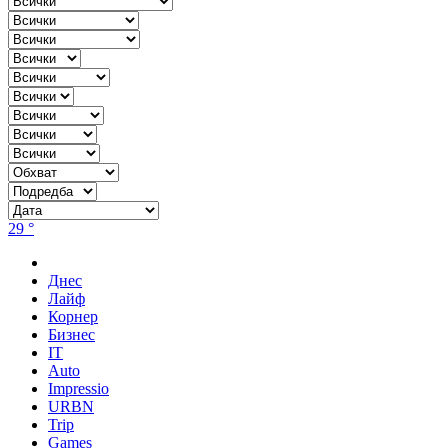
29 °
Днес
Лайф
Корнер
Бизнес
IT
Auto
Impressio
URBN
Trip
Games