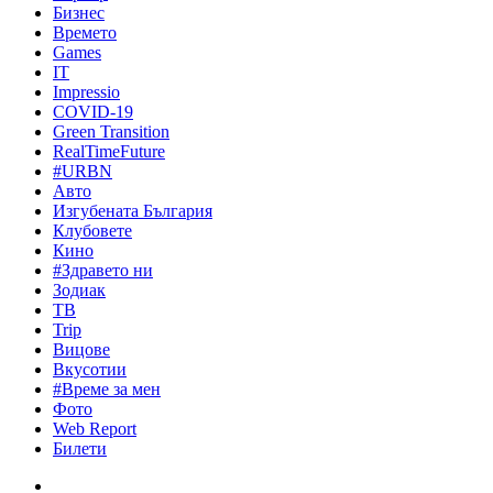
Бизнес
Времето
Games
IT
Impressio
COVID-19
Green Transition
RealTimeFuture
#URBN
Авто
Изгубената България
Клубовете
Кино
#Здравето ни
Зодиак
ТВ
Trip
Вицове
Вкусотии
#Време за мен
Фото
Web Report
Билети