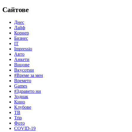
Сайтове
Днес
Лайф
Корнер
Бизнес
IT
Impressio
Авто
Анкети
Вицове
Вкусотии
#Време за мен
Времето
Games
#Здравето ни
Зодиак
Кино
Клубове
ТВ
Trip
Фото
COVID-19