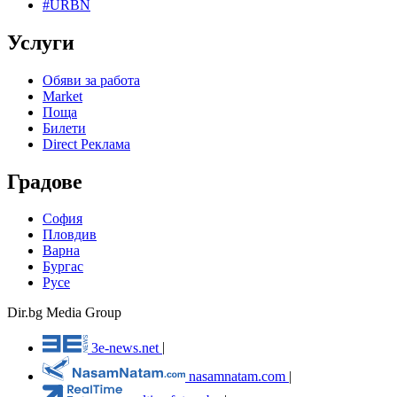
#URBN
Услуги
Обяви за работа
Market
Поща
Билети
Direct Реклама
Градове
София
Пловдив
Варна
Бургас
Русе
Dir.bg Media Group
3e-news.net
|
nasamnatam.com
|