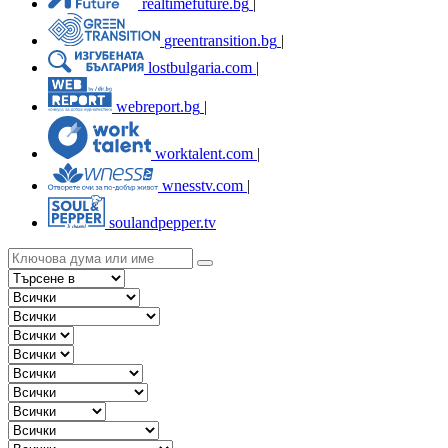
realtimefuture.bg
|
greentransition.bg
|
lostbulgaria.com
|
webreport.bg
|
worktalent.com
|
wnesstv.com
|
soulandpepper.tv