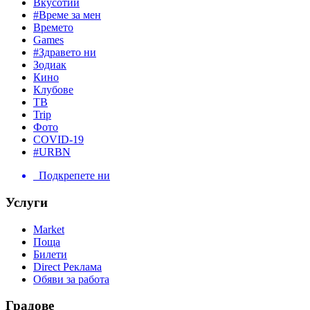
Вкусотии
#Време за мен
Времето
Games
#Здравето ни
Зодиак
Кино
Клубове
ТВ
Trip
Фото
COVID-19
#URBN
Подкрепете ни
Услуги
Market
Поща
Билети
Direct Реклама
Обяви за работа
Градове