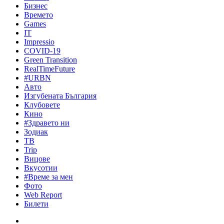
Бизнес
Времето
Games
IT
Impressio
COVID-19
Green Transition
RealTimeFuture
#URBN
Авто
Изгубената България
Клубовете
Кино
#Здравето ни
Зодиак
ТВ
Trip
Вицове
Вкусотии
#Време за мен
Фото
Web Report
Билети