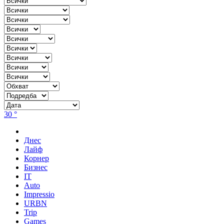
30 °
Днес
Лайф
Корнер
Бизнес
IT
Auto
Impressio
URBN
Trip
Games