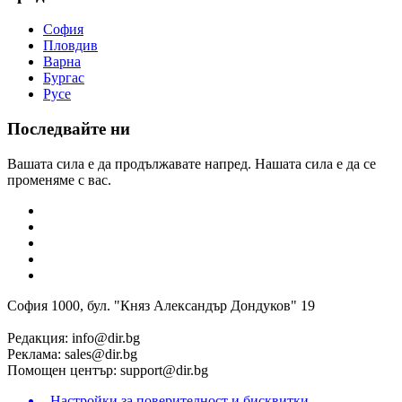
София
Пловдив
Варна
Бургас
Русе
Последвайте ни
Вашата сила е да продължавате напред. Нашата сила е да се
променяме с вас.
София 1000, бул. "Княз Александър Дондуков" 19
Редакция:
info@dir.bg
Реклама:
sales@dir.bg
Помощен център:
support@dir.bg
Настройки за поверителност и бисквитки