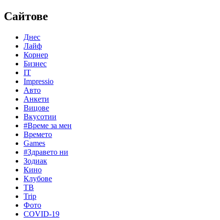
Сайтове
Днес
Лайф
Корнер
Бизнес
IT
Impressio
Авто
Анкети
Вицове
Вкусотии
#Време за мен
Времето
Games
#Здравето ни
Зодиак
Кино
Клубове
ТВ
Trip
Фото
COVID-19