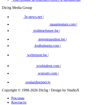
Dir.bg Media Group
3e-news.net
|
nasamnatam.com
|
realtimefuture.bg
|
greentransition.bg
|
lostbulgaria.com
|
webreport.bg
|
worktalent.com
|
wnesstv.com
|
soulandpepper.tv
Copyright © 1998-2026 Dir.bg / Design by StudioX
Реклама
Контакти