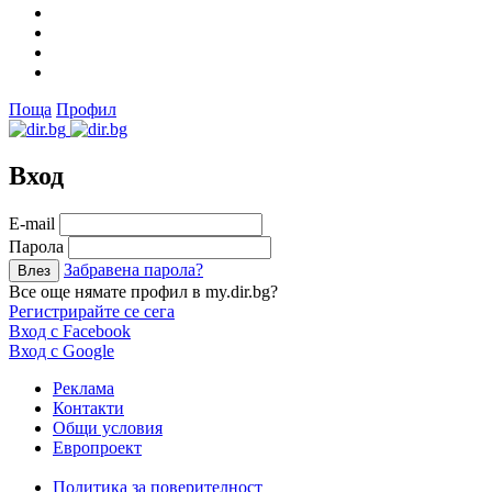
Поща
Профил
Вход
Е-mail
Парола
Забравена парола?
Все още нямате профил в my.dir.bg?
Регистрирайте се сега
Вход с Facebook
Вход с Google
Реклама
Контакти
Общи условия
Европроект
Политика за поверителност