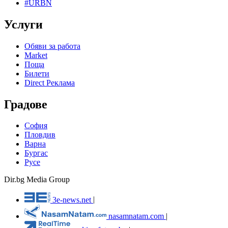
#URBN
Услуги
Обяви за работа
Market
Поща
Билети
Direct Реклама
Градове
София
Пловдив
Варна
Бургас
Русе
Dir.bg Media Group
3e-news.net
|
nasamnatam.com
|