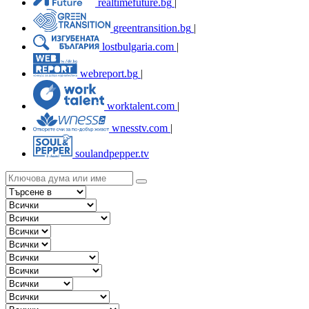
realtimefuture.bg
|
greentransition.bg
|
lostbulgaria.com
|
webreport.bg
|
worktalent.com
|
wnesstv.com
|
soulandpepper.tv