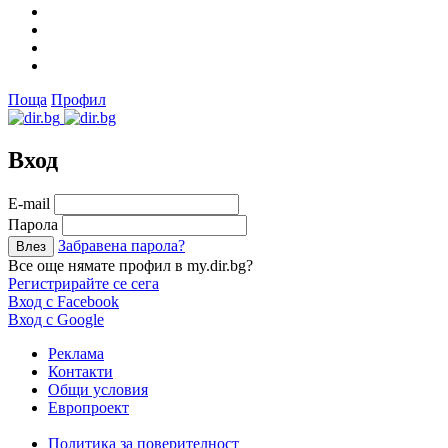
Поща
Профил
Вход
Е-mail
Парола
Забравена парола?
Все още нямате профил в my.dir.bg?
Регистрирайте се сега
Вход с Facebook
Вход с Google
Реклама
Контакти
Общи условия
Европроект
Политика за поверителност