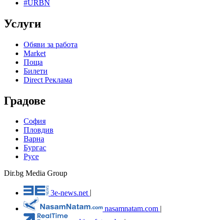
#URBN
Услуги
Обяви за работа
Market
Поща
Билети
Direct Реклама
Градове
София
Пловдив
Варна
Бургас
Русе
Dir.bg Media Group
3e-news.net
|
nasamnatam.com
|