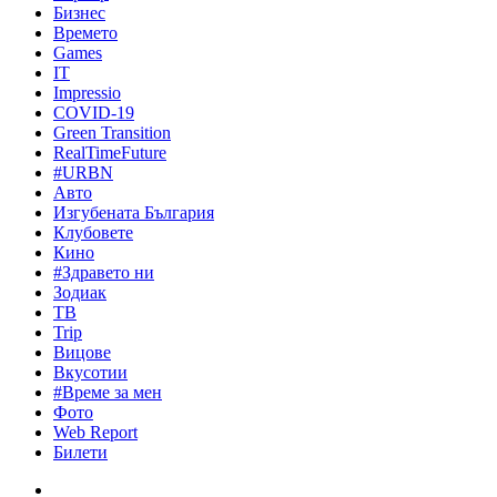
Бизнес
Времето
Games
IT
Impressio
COVID-19
Green Transition
RealTimeFuture
#URBN
Авто
Изгубената България
Клубовете
Кино
#Здравето ни
Зодиак
ТВ
Trip
Вицове
Вкусотии
#Време за мен
Фото
Web Report
Билети