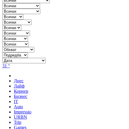
31 °
Днес
Лайф
Корнер
Бизнес
IT
Auto
Impressio
URBN
Trip
Games