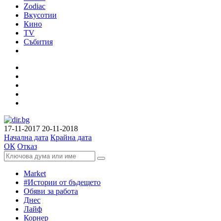
Zodiac
Вкусотии
Кино
TV
Събития
17-11-2017
20-11-2018
Начална дата
Крайна дата
ОК
Отказ
Market
#Истории от бъдещето
Обяви за работа
Днес
Лайф
Корнер