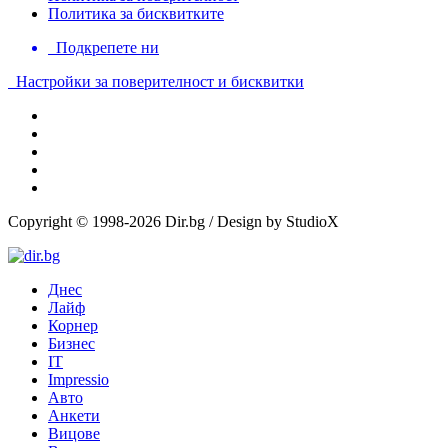
Политика за бисквитките
Подкрепете ни
Настройки за поверителност и бисквитки
Copyright © 1998-2026 Dir.bg / Design by StudioX
Днес
Лайф
Корнер
Бизнес
IT
Impressio
Авто
Анкети
Вицове