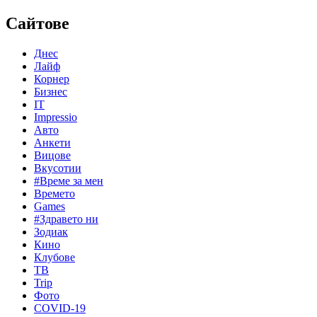
Сайтове
Днес
Лайф
Корнер
Бизнес
IT
Impressio
Авто
Анкети
Вицове
Вкусотии
#Време за мен
Времето
Games
#Здравето ни
Зодиак
Кино
Клубове
ТВ
Trip
Фото
COVID-19