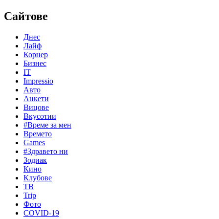
Сайтове
Днес
Лайф
Корнер
Бизнес
IT
Impressio
Авто
Анкети
Вицове
Вкусотии
#Време за мен
Времето
Games
#Здравето ни
Зодиак
Кино
Клубове
ТВ
Trip
Фото
COVID-19