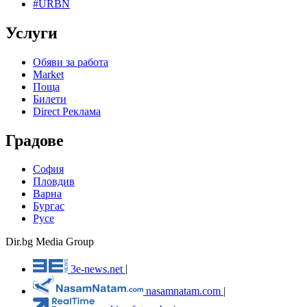
#URBN
Услуги
Обяви за работа
Market
Поща
Билети
Direct Реклама
Градове
София
Пловдив
Варна
Бургас
Русе
Dir.bg Media Group
3e-news.net
|
nasamnatam.com
|