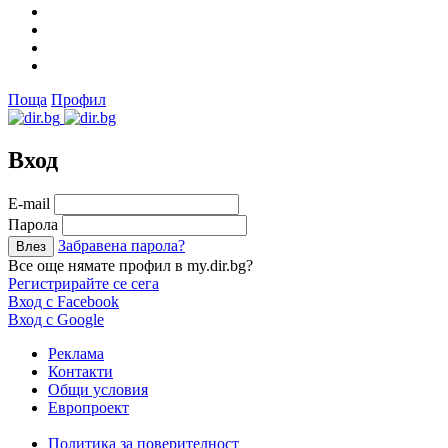
Поща
Профил
Вход
Е-mail
Парола
Забравена парола?
Все още нямате профил в my.dir.bg?
Регистрирайте се сега
Вход с Facebook
Вход с Google
Реклама
Контакти
Общи условия
Европроект
Политика за поверителност