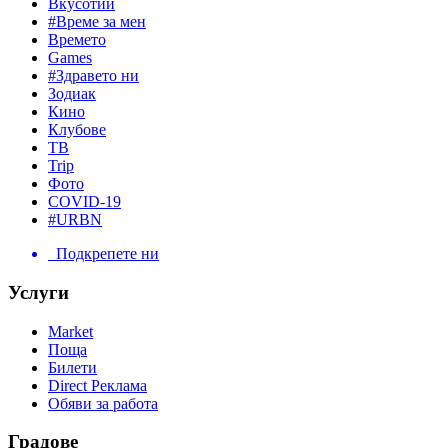
Вкусотии
#Време за мен
Времето
Games
#Здравето ни
Зодиак
Кино
Клубове
ТВ
Trip
Фото
COVID-19
#URBN
Подкрепете ни
Услуги
Market
Поща
Билети
Direct Реклама
Обяви за работа
Градове