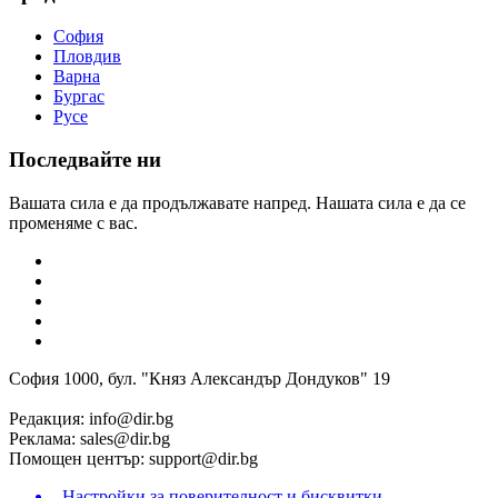
София
Пловдив
Варна
Бургас
Русе
Последвайте ни
Вашата сила е да продължавате напред. Нашата сила е да се
променяме с вас.
София 1000, бул. "Княз Александър Дондуков" 19
Редакция:
info@dir.bg
Реклама:
sales@dir.bg
Помощен център:
support@dir.bg
Настройки за поверителност и бисквитки