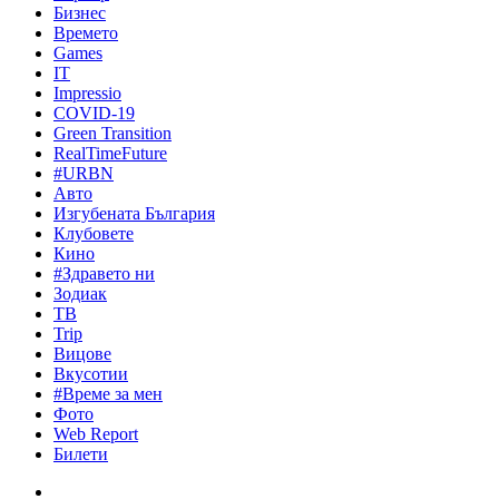
Бизнес
Времето
Games
IT
Impressio
COVID-19
Green Transition
RealTimeFuture
#URBN
Авто
Изгубената България
Клубовете
Кино
#Здравето ни
Зодиак
ТВ
Trip
Вицове
Вкусотии
#Време за мен
Фото
Web Report
Билети