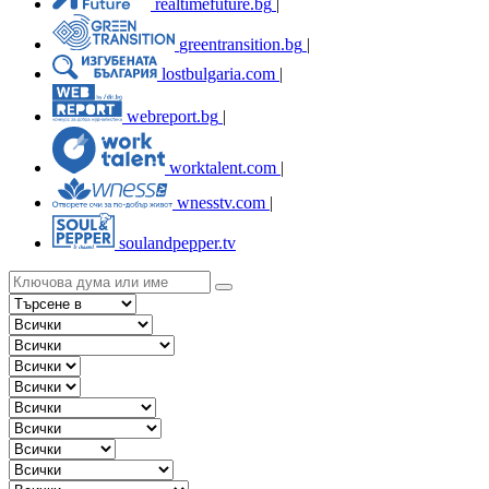
realtimefuture.bg
|
greentransition.bg
|
lostbulgaria.com
|
webreport.bg
|
worktalent.com
|
wnesstv.com
|
soulandpepper.tv