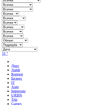
31 °
Днес
Лайф
Корнер
Бизнес
IT
Auto
Impressio
URBN
Trip
Games