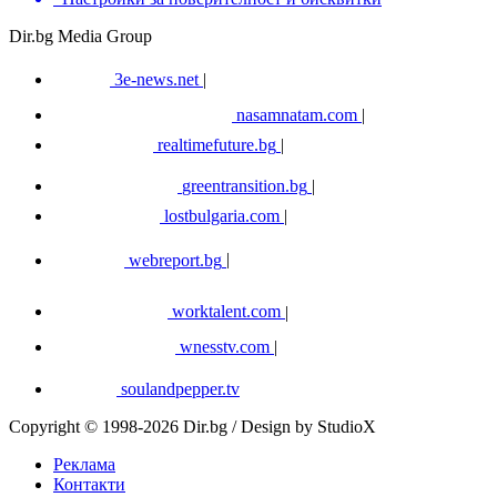
Dir.bg Media Group
3e-news.net
|
nasamnatam.com
|
realtimefuture.bg
|
greentransition.bg
|
lostbulgaria.com
|
webreport.bg
|
worktalent.com
|
wnesstv.com
|
soulandpepper.tv
Copyright © 1998-2026 Dir.bg / Design by StudioX
Реклама
Контакти