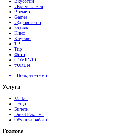
Вкусотии
#Време за мен
Времето
Games
#Здравето ни
Зодиак
Кино
Клубове
ТВ
Trip
Фото
COVID-19
#URBN
Подкрепете ни
Услуги
Market
Поща
Билети
Direct Реклама
Обяви за работа
Градове