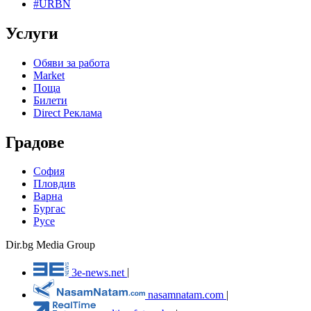
#URBN
Услуги
Обяви за работа
Market
Поща
Билети
Direct Реклама
Градове
София
Пловдив
Варна
Бургас
Русе
Dir.bg Media Group
3e-news.net
|
nasamnatam.com
|