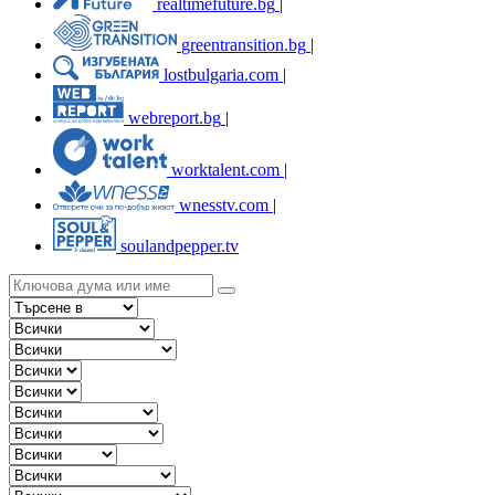
realtimefuture.bg
|
greentransition.bg
|
lostbulgaria.com
|
webreport.bg
|
worktalent.com
|
wnesstv.com
|
soulandpepper.tv