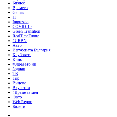
Бизнес
Времето
Games
IT
Impressio
COVID-19
Green Transition
RealTimeFuture
#URBN
Авто
Изгубената България
Клубовете
Кино
#Здравето ни
Зодиак
ТВ
Trip
Вицове
Вкусотии
#Време за мен
Фото
Web Report
Билети