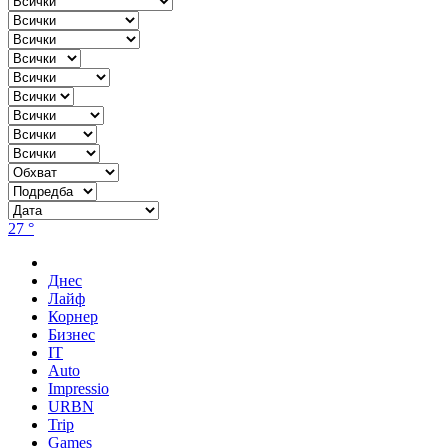
27 °
Днес
Лайф
Корнер
Бизнес
IT
Auto
Impressio
URBN
Trip
Games