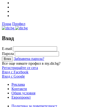
Поща
Профил
Вход
Е-mail
Парола
Забравена парола?
Все още нямате профил в my.dir.bg?
Регистрирайте се сега
Вход с Facebook
Вход с Google
Реклама
Контакти
Общи условия
Европроект
Политика за поверителност