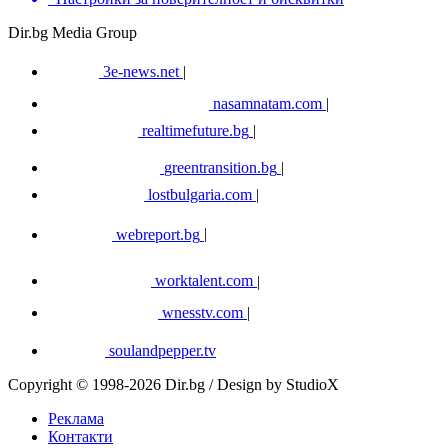
Dir.bg Media Group
3e-news.net
|
nasamnatam.com
|
realtimefuture.bg
|
greentransition.bg
|
lostbulgaria.com
|
webreport.bg
|
worktalent.com
|
wnesstv.com
|
soulandpepper.tv
Copyright © 1998-2026 Dir.bg / Design by StudioX
Реклама
Контакти