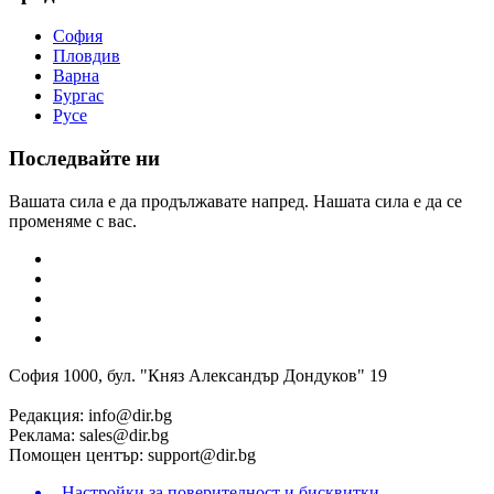
София
Пловдив
Варна
Бургас
Русе
Последвайте ни
Вашата сила е да продължавате напред. Нашата сила е да се
променяме с вас.
София 1000, бул. "Княз Александър Дондуков" 19
Редакция:
info@dir.bg
Реклама:
sales@dir.bg
Помощен център:
support@dir.bg
Настройки за поверителност и бисквитки