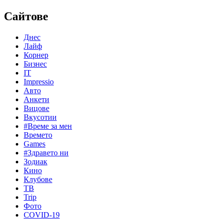
Сайтове
Днес
Лайф
Корнер
Бизнес
IT
Impressio
Авто
Анкети
Вицове
Вкусотии
#Време за мен
Времето
Games
#Здравето ни
Зодиак
Кино
Клубове
ТВ
Trip
Фото
COVID-19