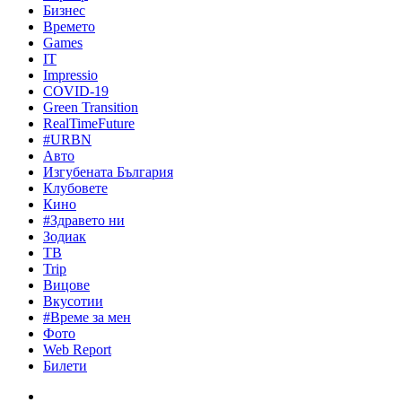
Бизнес
Времето
Games
IT
Impressio
COVID-19
Green Transition
RealTimeFuture
#URBN
Авто
Изгубената България
Клубовете
Кино
#Здравето ни
Зодиак
ТВ
Trip
Вицове
Вкусотии
#Време за мен
Фото
Web Report
Билети