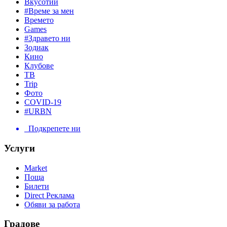
Вкусотии
#Време за мен
Времето
Games
#Здравето ни
Зодиак
Кино
Клубове
ТВ
Trip
Фото
COVID-19
#URBN
Подкрепете ни
Услуги
Market
Поща
Билети
Direct Реклама
Обяви за работа
Градове