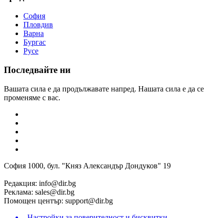
София
Пловдив
Варна
Бургас
Русе
Последвайте ни
Вашата сила е да продължавате напред. Нашата сила е да се
променяме с вас.
София 1000, бул. "Княз Александър Дондуков" 19
Редакция:
info@dir.bg
Реклама:
sales@dir.bg
Помощен център:
support@dir.bg
Настройки за поверителност и бисквитки