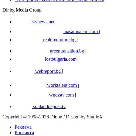
Dir.bg Media Group
3e-news.net
|
nasamnatam.com
|
realtimefuture.bg
|
greentransition.bg
|
lostbulgaria.com
|
webreport.bg
|
worktalent.com
|
wnesstv.com
|
soulandpepper.tv
Copyright © 1998-2026 Dir.bg / Design by StudioX
Реклама
Контакти