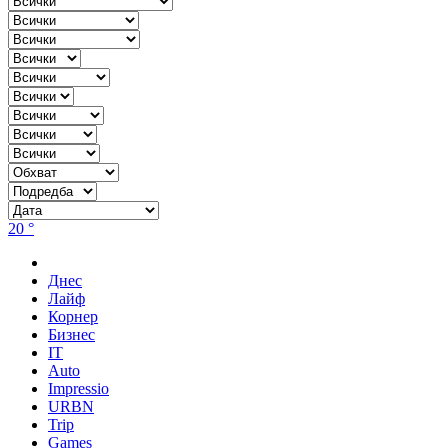
20 °
Днес
Лайф
Корнер
Бизнес
IT
Auto
Impressio
URBN
Trip
Games