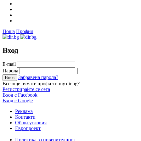
Поща
Профил
Вход
Е-mail
Парола
Забравена парола?
Все още нямате профил в my.dir.bg?
Регистрирайте се сега
Вход с Facebook
Вход с Google
Реклама
Контакти
Общи условия
Европроект
Политика за поверителност