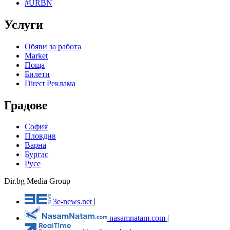
#URBN
Услуги
Обяви за работа
Market
Поща
Билети
Direct Реклама
Градове
София
Пловдив
Варна
Бургас
Русе
Dir.bg Media Group
3e-news.net
|
nasamnatam.com
|