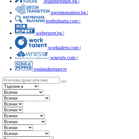
realtimefuture.bg
|
greentransition.bg
|
lostbulgaria.com
|
webreport.bg
|
worktalent.com
|
wnesstv.com
|
soulandpepper.tv