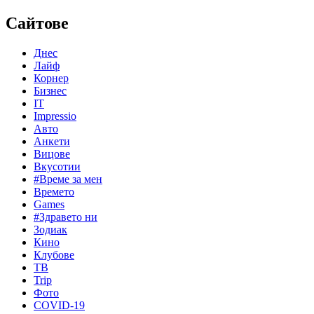
Сайтове
Днес
Лайф
Корнер
Бизнес
IT
Impressio
Авто
Анкети
Вицове
Вкусотии
#Време за мен
Времето
Games
#Здравето ни
Зодиак
Кино
Клубове
ТВ
Trip
Фото
COVID-19