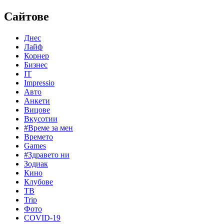
Сайтове
Днес
Лайф
Корнер
Бизнес
IT
Impressio
Авто
Анкети
Вицове
Вкусотии
#Време за мен
Времето
Games
#Здравето ни
Зодиак
Кино
Клубове
ТВ
Trip
Фото
COVID-19