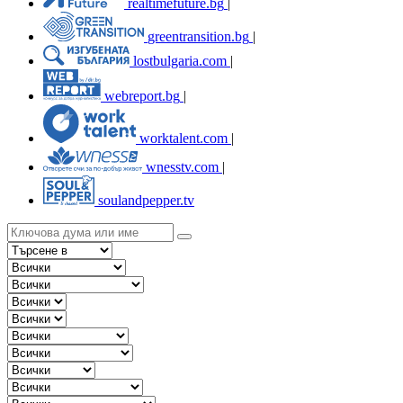
realtimefuture.bg
|
greentransition.bg
|
lostbulgaria.com
|
webreport.bg
|
worktalent.com
|
wnesstv.com
|
soulandpepper.tv