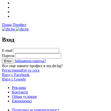
Поща
Профил
Вход
Е-mail
Парола
Забравена парола?
Все още нямате профил в my.dir.bg?
Регистрирайте се сега
Вход с Facebook
Вход с Google
Реклама
Контакти
Общи условия
Европроект
Политика за поверителност