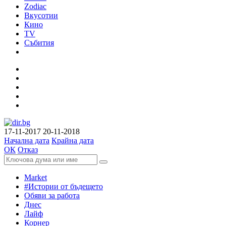
Zodiac
Вкусотии
Кино
TV
Събития
17-11-2017
20-11-2018
Начална дата
Крайна дата
ОК
Отказ
Market
#Истории от бъдещето
Обяви за работа
Днес
Лайф
Корнер