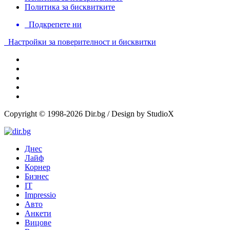
Политика за бисквитките
Подкрепете ни
Настройки за поверителност и бисквитки
Copyright © 1998-2026 Dir.bg / Design by StudioX
Днес
Лайф
Корнер
Бизнес
IT
Impressio
Авто
Анкети
Вицове