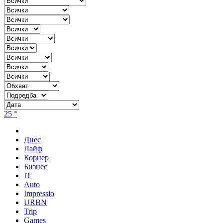
25 °
Днес
Лайф
Корнер
Бизнес
IT
Auto
Impressio
URBN
Trip
Games