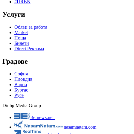
#URBN
Услуги
Обяви за работа
Market
Поща
Билети
Direct Реклама
Градове
София
Пловдив
Варна
Бургас
Русе
Dir.bg Media Group
3e-news.net
|
nasamnatam.com
|