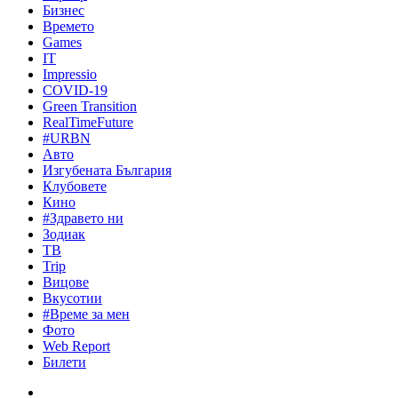
Бизнес
Времето
Games
IT
Impressio
COVID-19
Green Transition
RealTimeFuture
#URBN
Авто
Изгубената България
Клубовете
Кино
#Здравето ни
Зодиак
ТВ
Trip
Вицове
Вкусотии
#Време за мен
Фото
Web Report
Билети