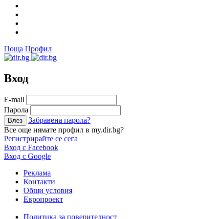
Поща
Профил
Вход
Е-mail
Парола
Забравена парола?
Все още нямате профил в my.dir.bg?
Регистрирайте се сега
Вход с Facebook
Вход с Google
Реклама
Контакти
Общи условия
Европроект
Политика за поверителност