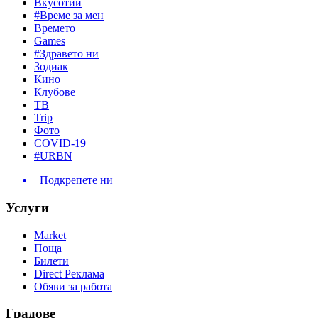
Вкусотии
#Време за мен
Времето
Games
#Здравето ни
Зодиак
Кино
Клубове
ТВ
Trip
Фото
COVID-19
#URBN
Подкрепете ни
Услуги
Market
Поща
Билети
Direct Реклама
Обяви за работа
Градове