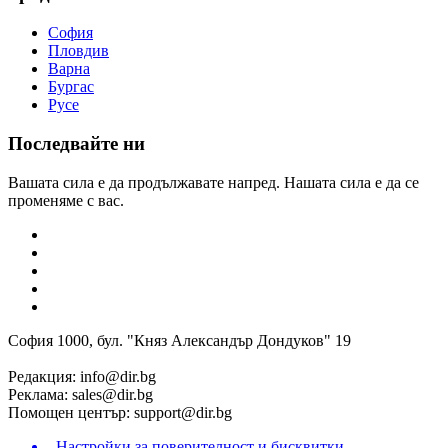
София
Пловдив
Варна
Бургас
Русе
Последвайте ни
Вашата сила е да продължавате напред. Нашата сила е да се
променяме с вас.
София 1000, бул. "Княз Александър Дондуков" 19
Редакция:
info@dir.bg
Реклама:
sales@dir.bg
Помощен център:
support@dir.bg
Настройки за поверителност и бисквитки