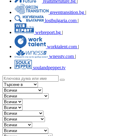
realtimefuture.bg
|
greentransition.bg
|
lostbulgaria.com
|
webreport.bg
|
worktalent.com
|
wnesstv.com
|
soulandpepper.tv