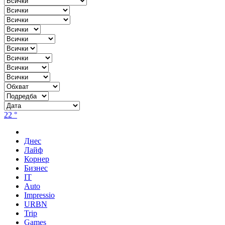
22 °
Днес
Лайф
Корнер
Бизнес
IT
Auto
Impressio
URBN
Trip
Games