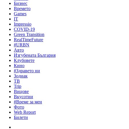
Бизнес
Времето
Games
IT
Impressio
COVID-19
Green Transition
RealTimeFuture
#URBN
Авто
Изгубената България
Клубовете
Кино
#Здравето ни
Зодиак
ТВ
Trip
Вицове
Вкусотии
#Време за мен
Фото
Web Report
Билети