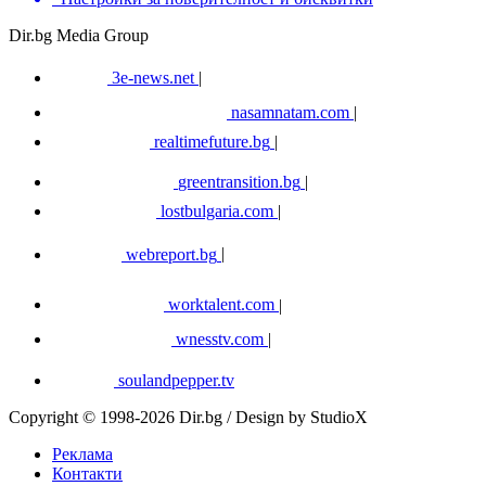
Dir.bg Media Group
3e-news.net
|
nasamnatam.com
|
realtimefuture.bg
|
greentransition.bg
|
lostbulgaria.com
|
webreport.bg
|
worktalent.com
|
wnesstv.com
|
soulandpepper.tv
Copyright © 1998-2026 Dir.bg / Design by StudioX
Реклама
Контакти