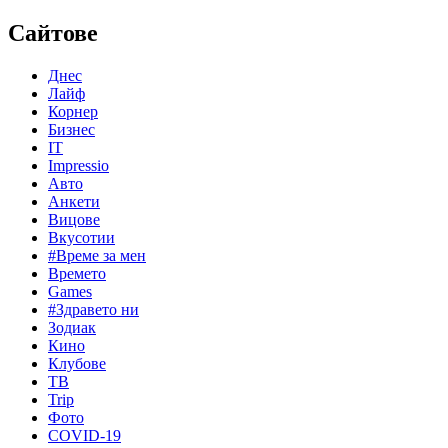
Сайтове
Днес
Лайф
Корнер
Бизнес
IT
Impressio
Авто
Анкети
Вицове
Вкусотии
#Време за мен
Времето
Games
#Здравето ни
Зодиак
Кино
Клубове
ТВ
Trip
Фото
COVID-19