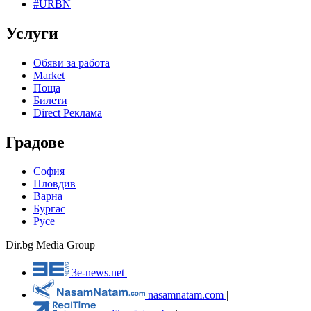
#URBN
Услуги
Обяви за работа
Market
Поща
Билети
Direct Реклама
Градове
София
Пловдив
Варна
Бургас
Русе
Dir.bg Media Group
3e-news.net
|
nasamnatam.com
|