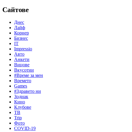
Сайтове
Днес
Лайф
Корнер
Бизнес
IT
Impressio
Авто
Анкети
Вицове
Вкусотии
#Време за мен
Времето
Games
#Здравето ни
Зодиак
Кино
Клубове
ТВ
Trip
Фото
COVID-19