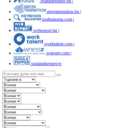
realtimefuture.bg
|
greentransition.bg
|
lostbulgaria.com
|
webreport.bg
|
worktalent.com
|
wnesstv.com
|
soulandpepper.tv