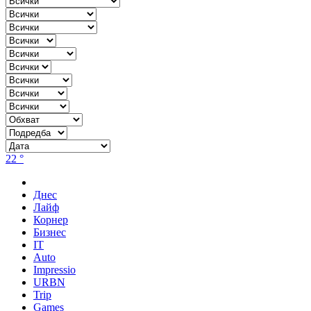
22 °
Днес
Лайф
Корнер
Бизнес
IT
Auto
Impressio
URBN
Trip
Games