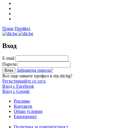
Поща
Профил
Вход
Е-mail
Парола
Забравена парола?
Все още нямате профил в my.dir.bg?
Регистрирайте се сега
Вход с Facebook
Вход с Google
Реклама
Контакти
Общи условия
Европроект
Политика за поверителност