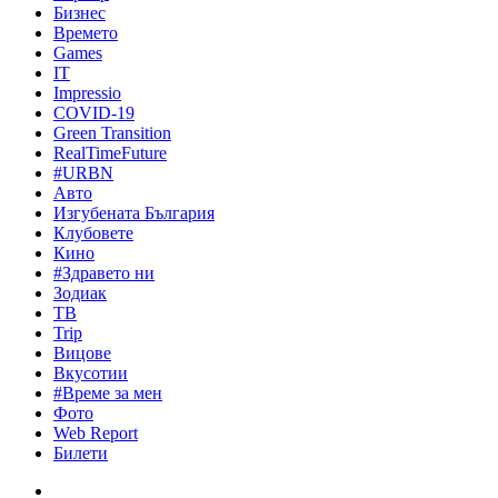
Бизнес
Времето
Games
IT
Impressio
COVID-19
Green Transition
RealTimeFuture
#URBN
Авто
Изгубената България
Клубовете
Кино
#Здравето ни
Зодиак
ТВ
Trip
Вицове
Вкусотии
#Време за мен
Фото
Web Report
Билети