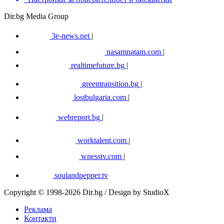
Dir.bg Media Group
3e-news.net
|
nasamnatam.com
|
realtimefuture.bg
|
greentransition.bg
|
lostbulgaria.com
|
webreport.bg
|
worktalent.com
|
wnesstv.com
|
soulandpepper.tv
Copyright © 1998-2026 Dir.bg / Design by StudioX
Реклама
Контакти