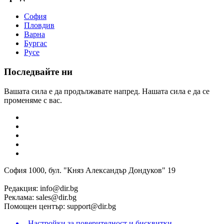
София
Пловдив
Варна
Бургас
Русе
Последвайте ни
Вашата сила е да продължавате напред. Нашата сила е да се
променяме с вас.
София 1000, бул. "Княз Александър Дондуков" 19
Редакция:
info@dir.bg
Реклама:
sales@dir.bg
Помощен център:
support@dir.bg
Настройки за поверителност и бисквитки