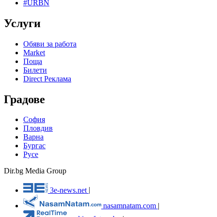
#URBN
Услуги
Обяви за работа
Market
Поща
Билети
Direct Реклама
Градове
София
Пловдив
Варна
Бургас
Русе
Dir.bg Media Group
3e-news.net
|
nasamnatam.com
|