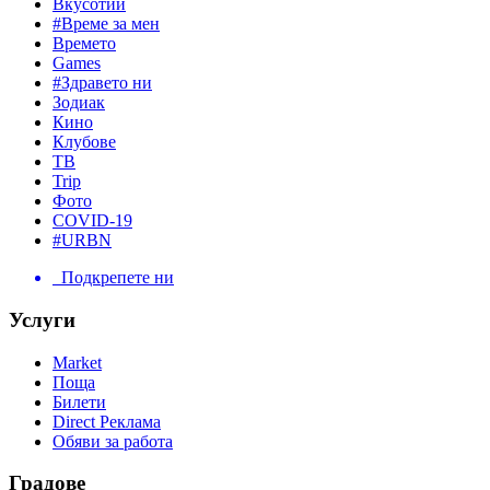
Вкусотии
#Време за мен
Времето
Games
#Здравето ни
Зодиак
Кино
Клубове
ТВ
Trip
Фото
COVID-19
#URBN
Подкрепете ни
Услуги
Market
Поща
Билети
Direct Реклама
Обяви за работа
Градове