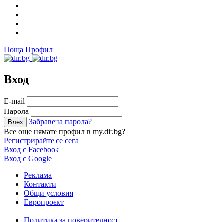
Поща
Профил
Вход
Е-mail
Парола
Забравена парола?
Все още нямате профил в my.dir.bg?
Регистрирайте се сега
Вход с Facebook
Вход с Google
Реклама
Контакти
Общи условия
Европроект
Политика за поверителност