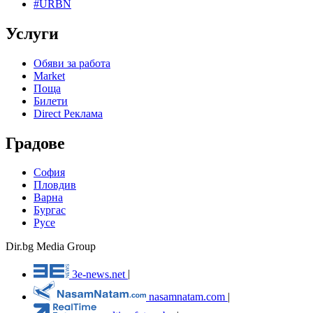
#URBN
Услуги
Обяви за работа
Market
Поща
Билети
Direct Реклама
Градове
София
Пловдив
Варна
Бургас
Русе
Dir.bg Media Group
3e-news.net
|
nasamnatam.com
|