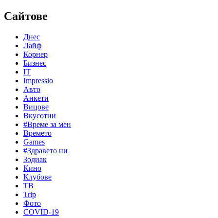
Сайтове
Днес
Лайф
Корнер
Бизнес
IT
Impressio
Авто
Анкети
Вицове
Вкусотии
#Време за мен
Времето
Games
#Здравето ни
Зодиак
Кино
Клубове
ТВ
Trip
Фото
COVID-19