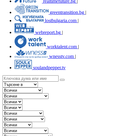
realtimefuture.bg
|
greentransition.bg
|
lostbulgaria.com
|
webreport.bg
|
worktalent.com
|
wnesstv.com
|
soulandpepper.tv