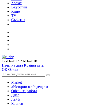
Zodiac
Вкусотии
Кино
TV
Събития
17-11-2017
20-11-2018
Начална дата
Крайна дата
ОК
Отказ
Market
#Истории от бъдещето
Обяви за работа
Днес
Лайф
Корнер