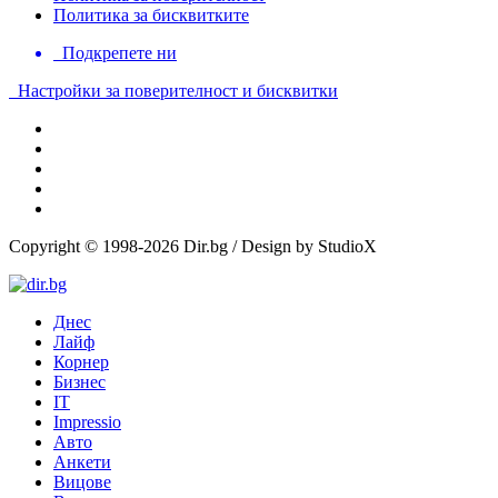
Политика за бисквитките
Подкрепете ни
Настройки за поверителност и бисквитки
Copyright © 1998-2026 Dir.bg / Design by StudioX
Днес
Лайф
Корнер
Бизнес
IT
Impressio
Авто
Анкети
Вицове