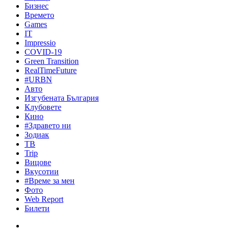
Бизнес
Времето
Games
IT
Impressio
COVID-19
Green Transition
RealTimeFuture
#URBN
Авто
Изгубената България
Клубовете
Кино
#Здравето ни
Зодиак
ТВ
Trip
Вицове
Вкусотии
#Време за мен
Фото
Web Report
Билети