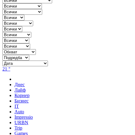
21 °
Днес
Лайф
Корнер
Бизнес
IT
Auto
Impressio
URBN
Trip
Games