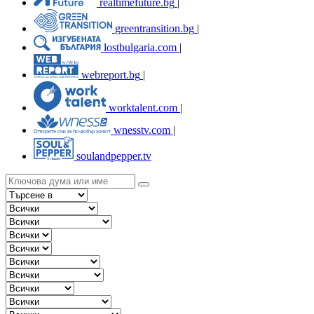
realtimefuture.bg
|
greentransition.bg
|
lostbulgaria.com
|
webreport.bg
|
worktalent.com
|
wnesstv.com
|
soulandpepper.tv