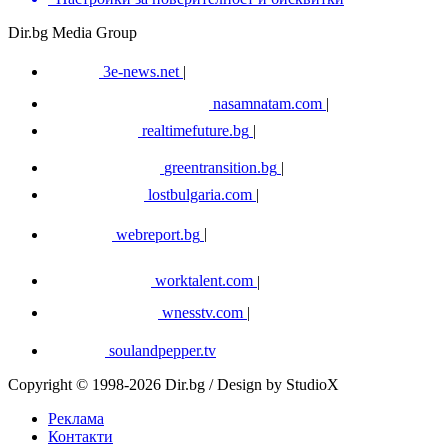
Dir.bg Media Group
3e-news.net
|
nasamnatam.com
|
realtimefuture.bg
|
greentransition.bg
|
lostbulgaria.com
|
webreport.bg
|
worktalent.com
|
wnesstv.com
|
soulandpepper.tv
Copyright © 1998-2026 Dir.bg / Design by StudioX
Реклама
Контакти