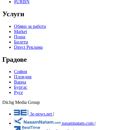
#URBN
Услуги
Обяви за работа
Market
Поща
Билети
Direct Реклама
Градове
София
Пловдив
Варна
Бургас
Русе
Dir.bg Media Group
3e-news.net
|
nasamnatam.com
|