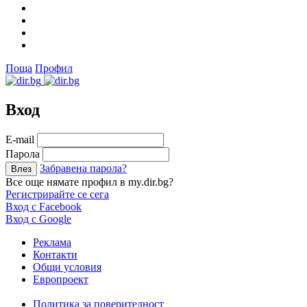
Поща
Профил
Вход
Е-mail
Парола
Забравена парола?
Все още нямате профил в my.dir.bg?
Регистрирайте се сега
Вход с Facebook
Вход с Google
Реклама
Контакти
Общи условия
Европроект
Политика за поверителност