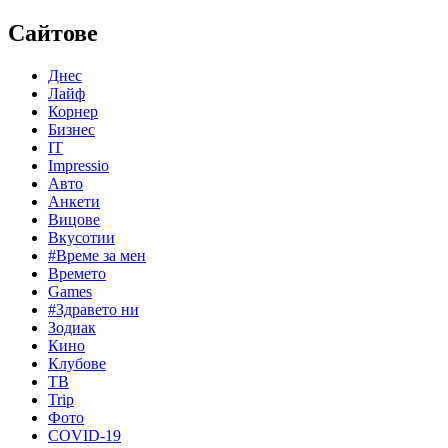
Сайтове
Днес
Лайф
Корнер
Бизнес
IT
Impressio
Авто
Анкети
Вицове
Вкусотии
#Време за мен
Времето
Games
#Здравето ни
Зодиак
Кино
Клубове
ТВ
Trip
Фото
COVID-19