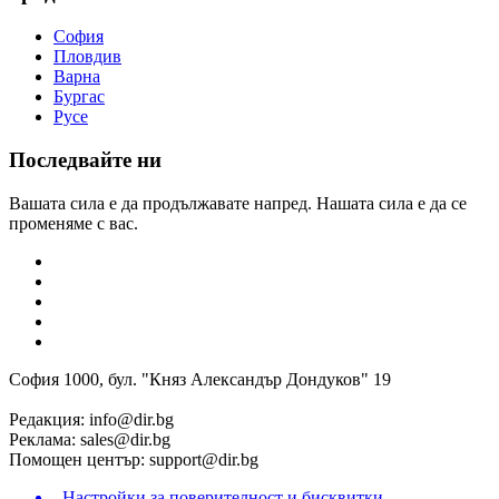
София
Пловдив
Варна
Бургас
Русе
Последвайте ни
Вашата сила е да продължавате напред. Нашата сила е да се
променяме с вас.
София 1000, бул. "Княз Александър Дондуков" 19
Редакция:
info@dir.bg
Реклама:
sales@dir.bg
Помощен център:
support@dir.bg
Настройки за поверителност и бисквитки