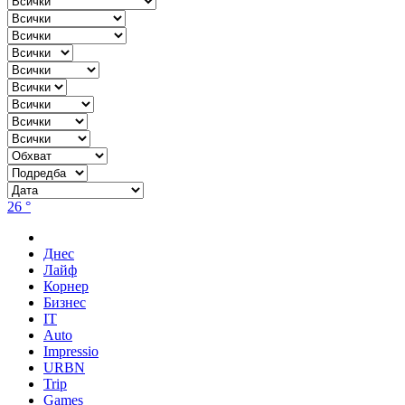
26 °
Днес
Лайф
Корнер
Бизнес
IT
Auto
Impressio
URBN
Trip
Games