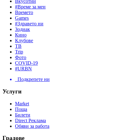
Вкусотии
#Време за мен
Времето
Games
#Здравето ни
Зодиак
Кино
Клубове
ТВ
Trip
Фото
COVID-19
#URBN
Подкрепете ни
Услуги
Market
Поща
Билети
Direct Реклама
Обяви за работа
Градове