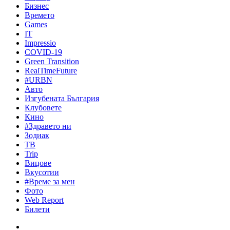
Бизнес
Времето
Games
IT
Impressio
COVID-19
Green Transition
RealTimeFuture
#URBN
Авто
Изгубената България
Клубовете
Кино
#Здравето ни
Зодиак
ТВ
Trip
Вицове
Вкусотии
#Време за мен
Фото
Web Report
Билети