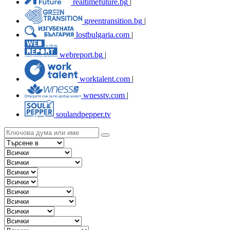
realtimefuture.bg
|
greentransition.bg
|
lostbulgaria.com
|
webreport.bg
|
worktalent.com
|
wnesstv.com
|
soulandpepper.tv