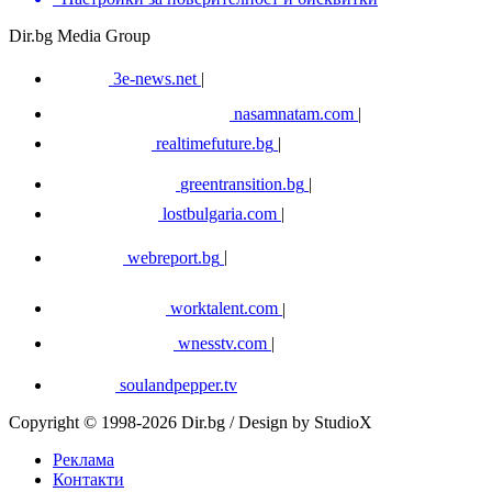
Dir.bg Media Group
3e-news.net
|
nasamnatam.com
|
realtimefuture.bg
|
greentransition.bg
|
lostbulgaria.com
|
webreport.bg
|
worktalent.com
|
wnesstv.com
|
soulandpepper.tv
Copyright © 1998-2026 Dir.bg / Design by StudioX
Реклама
Контакти