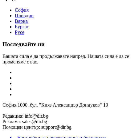
София
Пловдив
Варна
Бургас
Русе
Последвайте ни
Вашата сила е да продължавате напред. Нашата сила е да се
променяме с вас.
София 1000, бул. "Княз Александър Дондуков" 19
Редакция:
info@dir.bg
Реклама:
sales@dir.bg
Помощен център:
support@dir.bg
Настройки за поверителност и бисквитки