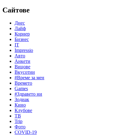
Сайтове
Днес
Лайф
Корнер
Бизнес
IT
Impressio
Авто
Анкети
Вицове
Вкусотии
#Време за мен
Времето
Games
#Здравето ни
Зодиак
Кино
Клубове
ТВ
Trip
Фото
COVID-19