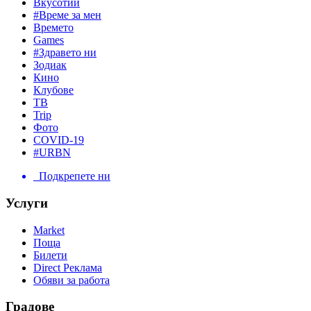
Вкусотии
#Време за мен
Времето
Games
#Здравето ни
Зодиак
Кино
Клубове
ТВ
Trip
Фото
COVID-19
#URBN
Подкрепете ни
Услуги
Market
Поща
Билети
Direct Реклама
Обяви за работа
Градове