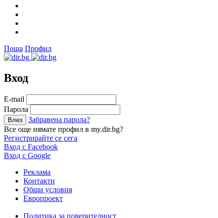
Поща
Профил
Вход
Е-mail
Парола
Забравена парола?
Все още нямате профил в my.dir.bg?
Регистрирайте се сега
Вход с Facebook
Вход с Google
Реклама
Контакти
Общи условия
Европроект
Политика за поверителност