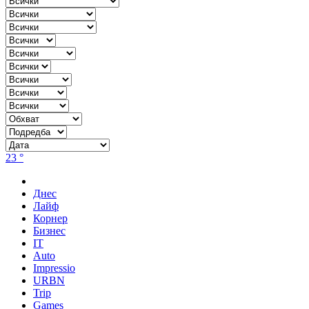
23 °
Днес
Лайф
Корнер
Бизнес
IT
Auto
Impressio
URBN
Trip
Games