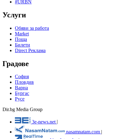
#URBN
Услуги
Обяви за работа
Market
Поща
Билети
Direct Реклама
Градове
София
Пловдив
Варна
Бургас
Русе
Dir.bg Media Group
3e-news.net
|
nasamnatam.com
|