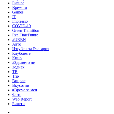
Бизнес
Времето
Games
IT
Impressio
COVID-19
Green Transition
RealTimeFuture
#URBN
Авто
Изгубената България
Клубовете
Кино
#Здравето ни
Зодиак
ТВ
Trip
Вицове
Вкусотии
#Време за мен
Фото
Web Report
Билети