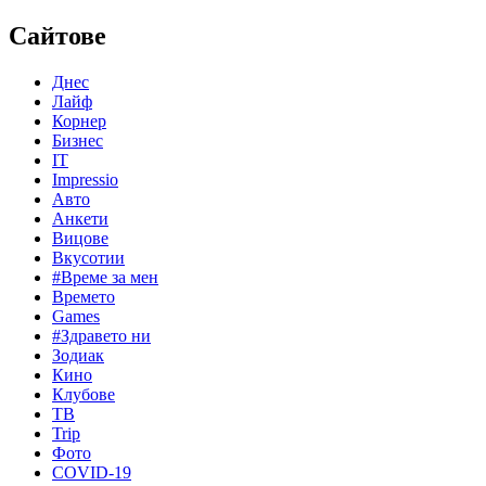
Сайтове
Днес
Лайф
Корнер
Бизнес
IT
Impressio
Авто
Анкети
Вицове
Вкусотии
#Време за мен
Времето
Games
#Здравето ни
Зодиак
Кино
Клубове
ТВ
Trip
Фото
COVID-19