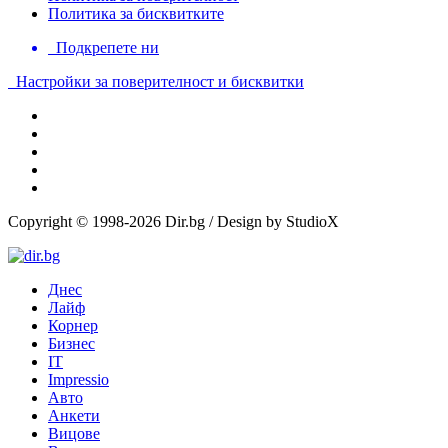
Политика за бисквитките
Подкрепете ни
Настройки за поверителност и бисквитки
Copyright © 1998-2026 Dir.bg / Design by StudioX
Днес
Лайф
Корнер
Бизнес
IT
Impressio
Авто
Анкети
Вицове