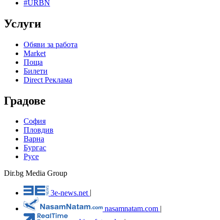
#URBN
Услуги
Обяви за работа
Market
Поща
Билети
Direct Реклама
Градове
София
Пловдив
Варна
Бургас
Русе
Dir.bg Media Group
3e-news.net
|
nasamnatam.com
|