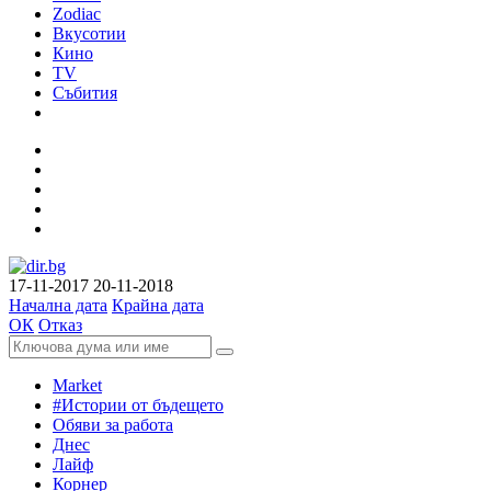
Zodiac
Вкусотии
Кино
TV
Събития
17-11-2017
20-11-2018
Начална дата
Крайна дата
ОК
Отказ
Market
#Истории от бъдещето
Обяви за работа
Днес
Лайф
Корнер