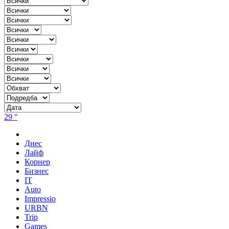
29 °
Днес
Лайф
Корнер
Бизнес
IT
Auto
Impressio
URBN
Trip
Games