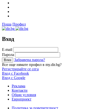
Поща
Профил
Вход
Е-mail
Парола
Забравена парола?
Все още нямате профил в my.dir.bg?
Регистрирайте се сега
Вход с Facebook
Вход с Google
Реклама
Контакти
Общи условия
Европроект
Политика за поверителност