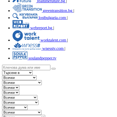
realtimefuture.bg
|
greentransition.bg
|
lostbulgaria.com
|
webreport.bg
|
worktalent.com
|
wnesstv.com
|
soulandpepper.tv