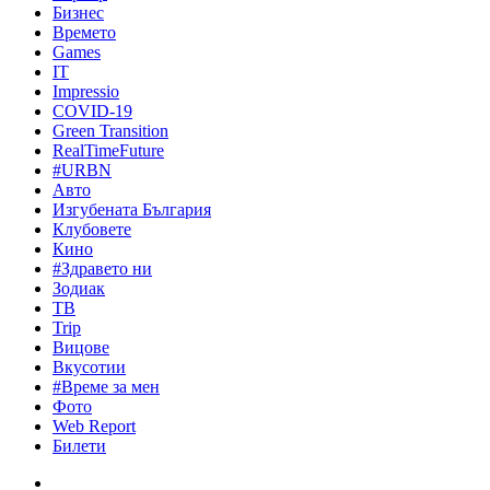
Бизнес
Времето
Games
IT
Impressio
COVID-19
Green Transition
RealTimeFuture
#URBN
Авто
Изгубената България
Клубовете
Кино
#Здравето ни
Зодиак
ТВ
Trip
Вицове
Вкусотии
#Време за мен
Фото
Web Report
Билети