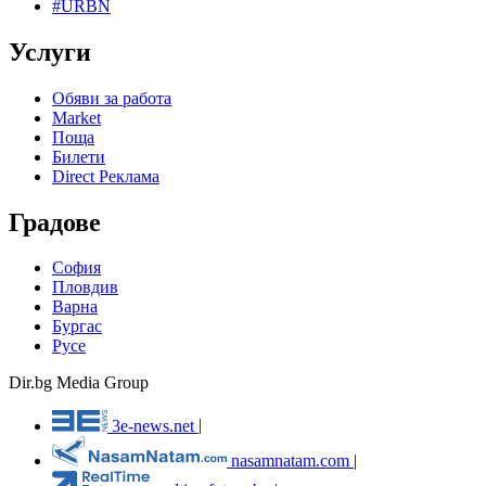
#URBN
Услуги
Обяви за работа
Market
Поща
Билети
Direct Реклама
Градове
София
Пловдив
Варна
Бургас
Русе
Dir.bg Media Group
3e-news.net
|
nasamnatam.com
|