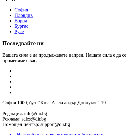
София
Пловдив
Варна
Бургас
Русе
Последвайте ни
Вашата сила е да продължавате напред. Нашата сила е да се
променяме с вас.
София 1000, бул. "Княз Александър Дондуков" 19
Редакция:
info@dir.bg
Реклама:
sales@dir.bg
Помощен център:
support@dir.bg
Настройки за поверителност и бисквитки