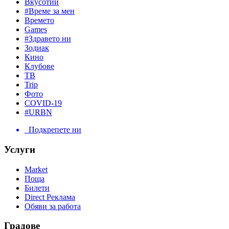
Вкусотии
#Време за мен
Времето
Games
#Здравето ни
Зодиак
Кино
Клубове
ТВ
Trip
Фото
COVID-19
#URBN
Подкрепете ни
Услуги
Market
Поща
Билети
Direct Реклама
Обяви за работа
Градове