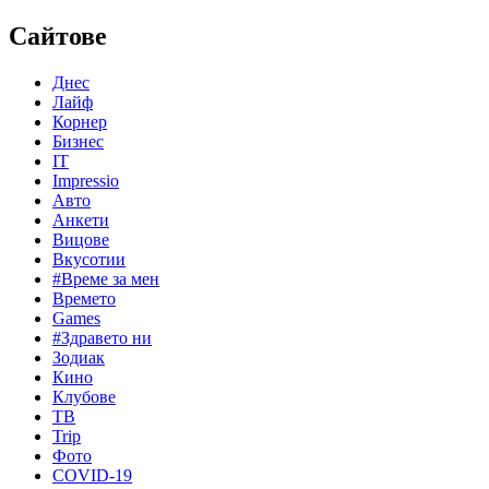
Сайтове
Днес
Лайф
Корнер
Бизнес
IT
Impressio
Авто
Анкети
Вицове
Вкусотии
#Време за мен
Времето
Games
#Здравето ни
Зодиак
Кино
Клубове
ТВ
Trip
Фото
COVID-19