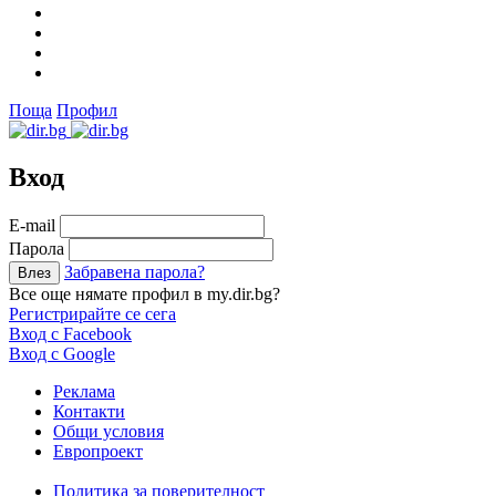
Поща
Профил
Вход
Е-mail
Парола
Забравена парола?
Все още нямате профил в my.dir.bg?
Регистрирайте се сега
Вход с Facebook
Вход с Google
Реклама
Контакти
Общи условия
Европроект
Политика за поверителност