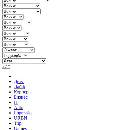
27 °
Днес
Лайф
Корнер
Бизнес
IT
Auto
Impressio
URBN
Trip
Games