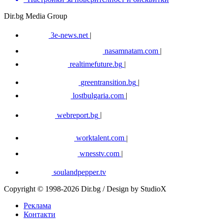
Dir.bg Media Group
3e-news.net
|
nasamnatam.com
|
realtimefuture.bg
|
greentransition.bg
|
lostbulgaria.com
|
webreport.bg
|
worktalent.com
|
wnesstv.com
|
soulandpepper.tv
Copyright © 1998-2026 Dir.bg / Design by StudioX
Реклама
Контакти