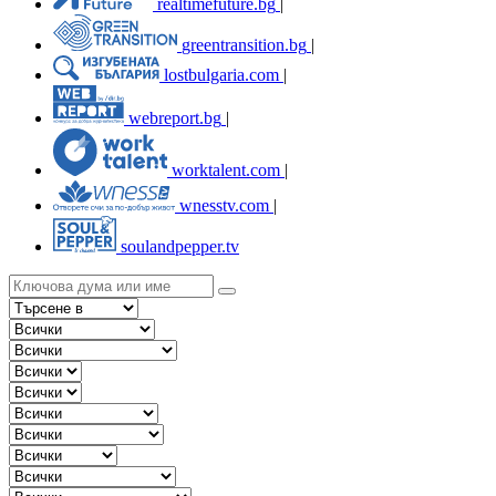
realtimefuture.bg
|
greentransition.bg
|
lostbulgaria.com
|
webreport.bg
|
worktalent.com
|
wnesstv.com
|
soulandpepper.tv