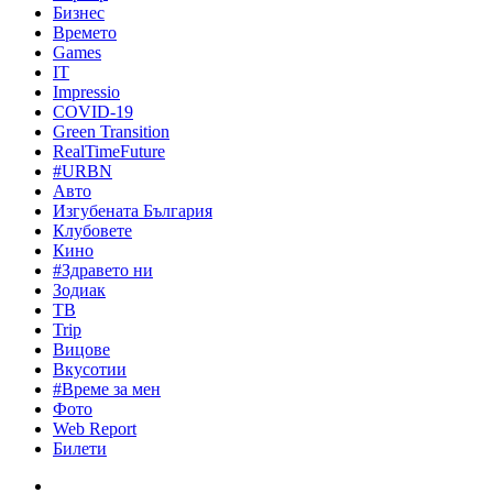
Бизнес
Времето
Games
IT
Impressio
COVID-19
Green Transition
RealTimeFuture
#URBN
Авто
Изгубената България
Клубовете
Кино
#Здравето ни
Зодиак
ТВ
Trip
Вицове
Вкусотии
#Време за мен
Фото
Web Report
Билети