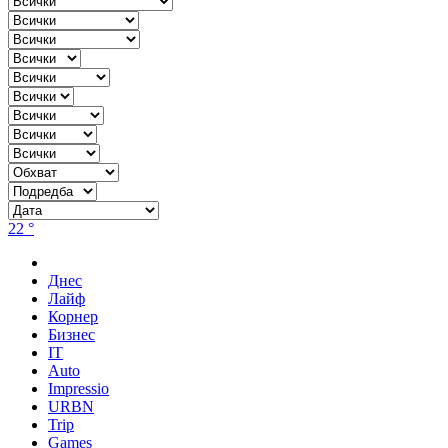
22 °
Днес
Лайф
Корнер
Бизнес
IT
Auto
Impressio
URBN
Trip
Games