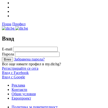
Поща
Профил
Вход
Е-mail
Парола
Забравена парола?
Все още нямате профил в my.dir.bg?
Регистрирайте се сега
Вход с Facebook
Вход с Google
Реклама
Контакти
Общи условия
Европроект
Политика за поверителност