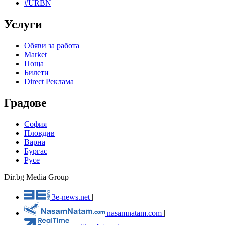
#URBN
Услуги
Обяви за работа
Market
Поща
Билети
Direct Реклама
Градове
София
Пловдив
Варна
Бургас
Русе
Dir.bg Media Group
3e-news.net
|
nasamnatam.com
|