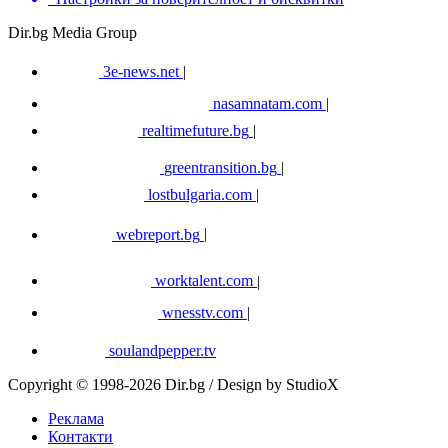
Dir.bg Media Group
3e-news.net
|
nasamnatam.com
|
realtimefuture.bg
|
greentransition.bg
|
lostbulgaria.com
|
webreport.bg
|
worktalent.com
|
wnesstv.com
|
soulandpepper.tv
Copyright © 1998-2026 Dir.bg / Design by StudioX
Реклама
Контакти