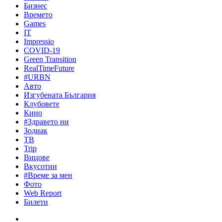
Бизнес
Времето
Games
IT
Impressio
COVID-19
Green Transition
RealTimeFuture
#URBN
Авто
Изгубената България
Клубовете
Кино
#Здравето ни
Зодиак
ТВ
Trip
Вицове
Вкусотии
#Време за мен
Фото
Web Report
Билети