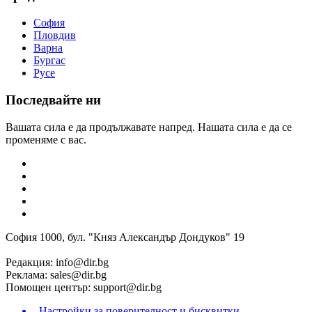
София
Пловдив
Варна
Бургас
Русе
Последвайте ни
Вашата сила е да продължавате напред. Нашата сила е да се
променяме с вас.
София 1000, бул. "Княз Александър Дондуков" 19
Редакция:
info@dir.bg
Реклама:
sales@dir.bg
Помощен център:
support@dir.bg
Настройки за поверителност и бисквитки