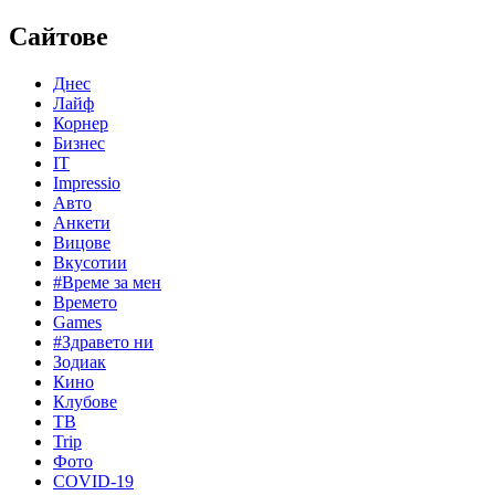
Сайтове
Днес
Лайф
Корнер
Бизнес
IT
Impressio
Авто
Анкети
Вицове
Вкусотии
#Време за мен
Времето
Games
#Здравето ни
Зодиак
Кино
Клубове
ТВ
Trip
Фото
COVID-19