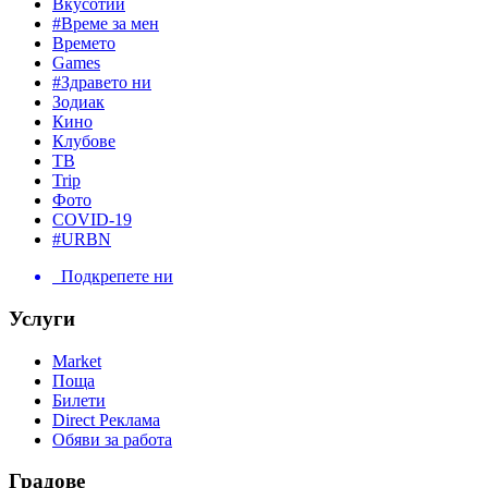
Вкусотии
#Време за мен
Времето
Games
#Здравето ни
Зодиак
Кино
Клубове
ТВ
Trip
Фото
COVID-19
#URBN
Подкрепете ни
Услуги
Market
Поща
Билети
Direct Реклама
Обяви за работа
Градове