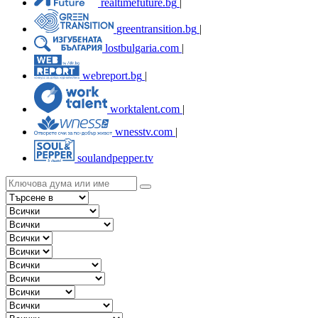
realtimefuture.bg
|
greentransition.bg
|
lostbulgaria.com
|
webreport.bg
|
worktalent.com
|
wnesstv.com
|
soulandpepper.tv