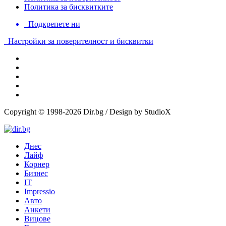
Политика за бисквитките
Подкрепете ни
Настройки за поверителност и бисквитки
Copyright © 1998-2026 Dir.bg / Design by StudioX
Днес
Лайф
Корнер
Бизнес
IT
Impressio
Авто
Анкети
Вицове