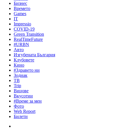
Бизнес
Времето
Games
IT
Impressio
COVID-19
Green Transition
RealTimeFuture
#URBN
Авто
Изгубената България
Клубовете
Кино
#Здравето ни
Зодиак
ТВ
Trip
Вицове
Вкусотии
#Време за мен
Фото
Web Report
Билети