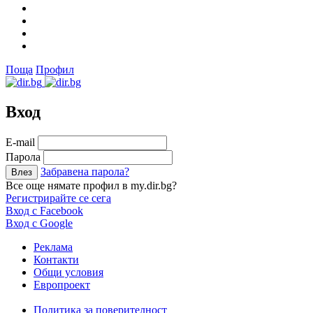
Поща
Профил
Вход
Е-mail
Парола
Забравена парола?
Все още нямате профил в my.dir.bg?
Регистрирайте се сега
Вход с Facebook
Вход с Google
Реклама
Контакти
Общи условия
Европроект
Политика за поверителност