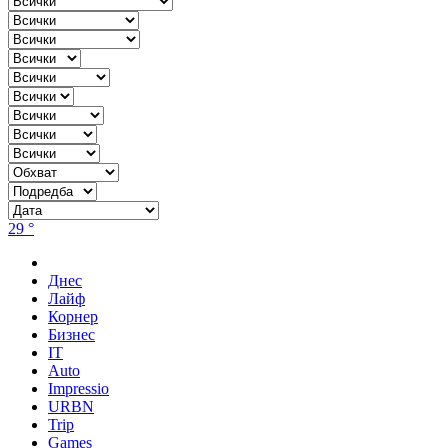
29 °
Днес
Лайф
Корнер
Бизнес
IT
Auto
Impressio
URBN
Trip
Games