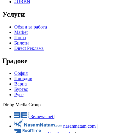
#URBN
Услуги
Обяви за работа
Market
Поща
Билети
Direct Реклама
Градове
София
Пловдив
Варна
Бургас
Русе
Dir.bg Media Group
3e-news.net
|
nasamnatam.com
|