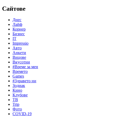
Сайтове
Днес
Лайф
Корнер
Бизнес
IT
Impressio
Авто
Анкети
Вицове
Вкусотии
#Време за мен
Времето
Games
#Здравето ни
Зодиак
Кино
Клубове
ТВ
Trip
Фото
COVID-19