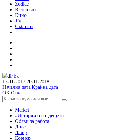
Zodiac
Вкусотии
Кино
TV
Събития
17-11-2017
20-11-2018
Начална дата
Крайна дата
ОК
Отказ
Market
#Истории от бъдещето
Обяви за работа
Днес
Лайф
Корнер