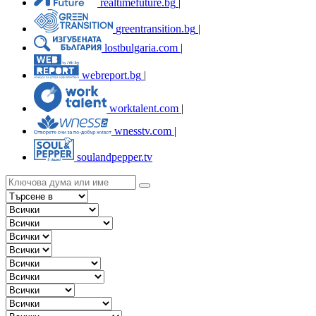
realtimefuture.bg
|
greentransition.bg
|
lostbulgaria.com
|
webreport.bg
|
worktalent.com
|
wnesstv.com
|
soulandpepper.tv