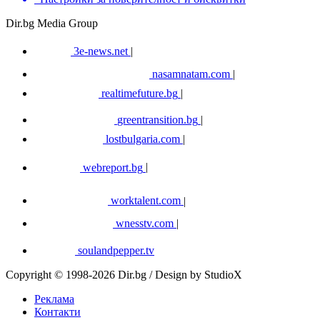
Dir.bg Media Group
3e-news.net
|
nasamnatam.com
|
realtimefuture.bg
|
greentransition.bg
|
lostbulgaria.com
|
webreport.bg
|
worktalent.com
|
wnesstv.com
|
soulandpepper.tv
Copyright © 1998-2026 Dir.bg / Design by StudioX
Реклама
Контакти