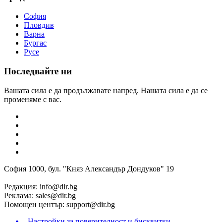
София
Пловдив
Варна
Бургас
Русе
Последвайте ни
Вашата сила е да продължавате напред. Нашата сила е да се
променяме с вас.
София 1000, бул. "Княз Александър Дондуков" 19
Редакция:
info@dir.bg
Реклама:
sales@dir.bg
Помощен център:
support@dir.bg
Настройки за поверителност и бисквитки