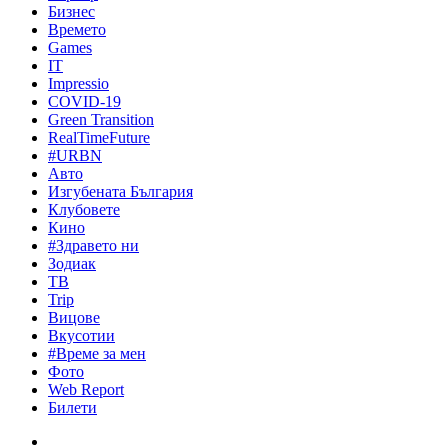
Бизнес
Времето
Games
IT
Impressio
COVID-19
Green Transition
RealTimeFuture
#URBN
Авто
Изгубената България
Клубовете
Кино
#Здравето ни
Зодиак
ТВ
Trip
Вицове
Вкусотии
#Време за мен
Фото
Web Report
Билети