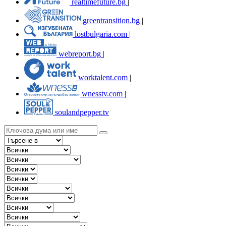
realtimefuture.bg
|
greentransition.bg
|
lostbulgaria.com
|
webreport.bg
|
worktalent.com
|
wnesstv.com
|
soulandpepper.tv