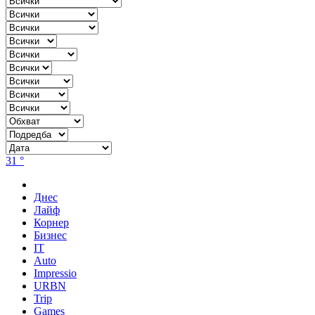
31 °
Днес
Лайф
Корнер
Бизнес
IT
Auto
Impressio
URBN
Trip
Games