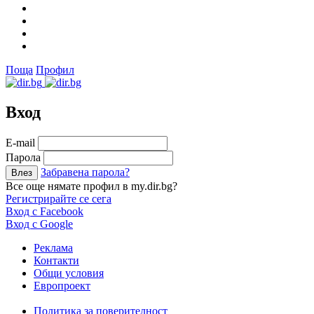
Поща
Профил
Вход
Е-mail
Парола
Забравена парола?
Все още нямате профил в my.dir.bg?
Регистрирайте се сега
Вход с Facebook
Вход с Google
Реклама
Контакти
Общи условия
Европроект
Политика за поверителност