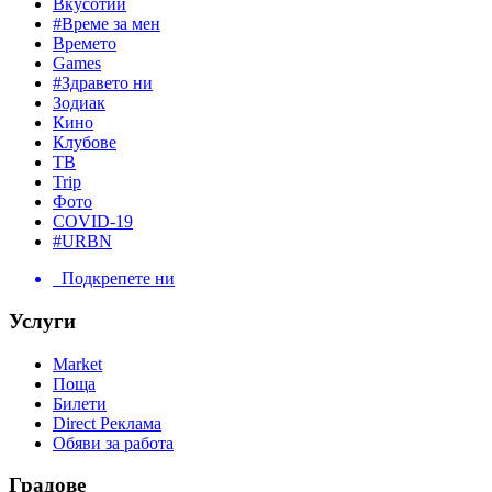
Вкусотии
#Време за мен
Времето
Games
#Здравето ни
Зодиак
Кино
Клубове
ТВ
Trip
Фото
COVID-19
#URBN
Подкрепете ни
Услуги
Market
Поща
Билети
Direct Реклама
Обяви за работа
Градове