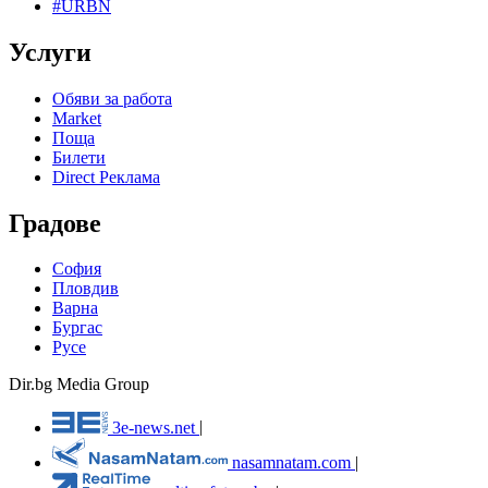
#URBN
Услуги
Обяви за работа
Market
Поща
Билети
Direct Реклама
Градове
София
Пловдив
Варна
Бургас
Русе
Dir.bg Media Group
3e-news.net
|
nasamnatam.com
|