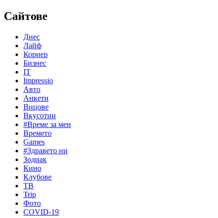
Сайтове
Днес
Лайф
Корнер
Бизнес
IT
Impressio
Авто
Анкети
Вицове
Вкусотии
#Време за мен
Времето
Games
#Здравето ни
Зодиак
Кино
Клубове
ТВ
Trip
Фото
COVID-19