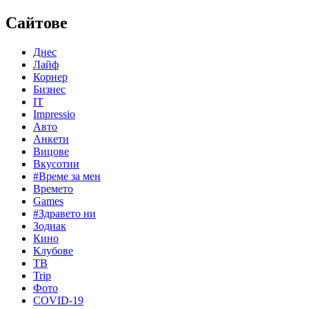
Сайтове
Днес
Лайф
Корнер
Бизнес
IT
Impressio
Авто
Анкети
Вицове
Вкусотии
#Време за мен
Времето
Games
#Здравето ни
Зодиак
Кино
Клубове
ТВ
Trip
Фото
COVID-19