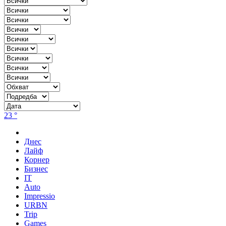
23 °
Днес
Лайф
Корнер
Бизнес
IT
Auto
Impressio
URBN
Trip
Games