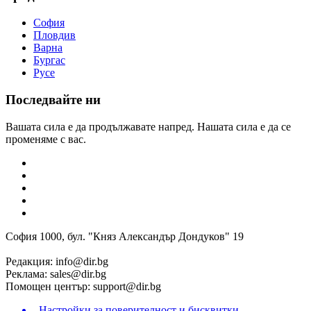
София
Пловдив
Варна
Бургас
Русе
Последвайте ни
Вашата сила е да продължавате напред. Нашата сила е да се
променяме с вас.
София 1000, бул. "Княз Александър Дондуков" 19
Редакция:
info@dir.bg
Реклама:
sales@dir.bg
Помощен център:
support@dir.bg
Настройки за поверителност и бисквитки