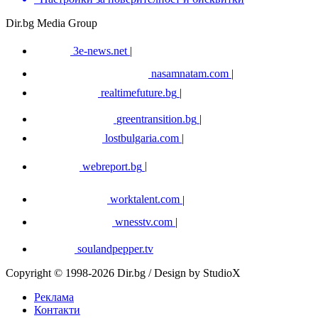
Dir.bg Media Group
3e-news.net
|
nasamnatam.com
|
realtimefuture.bg
|
greentransition.bg
|
lostbulgaria.com
|
webreport.bg
|
worktalent.com
|
wnesstv.com
|
soulandpepper.tv
Copyright © 1998-2026 Dir.bg / Design by StudioX
Реклама
Контакти