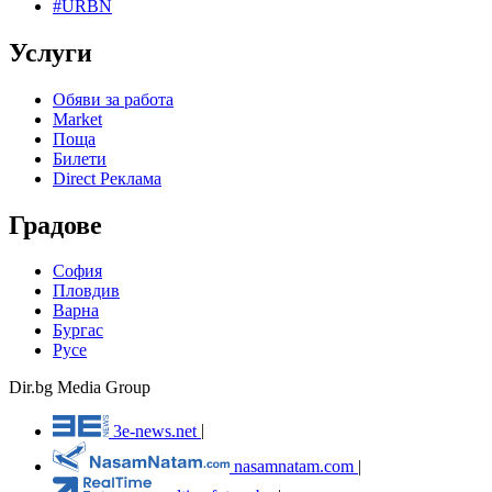
#URBN
Услуги
Обяви за работа
Market
Поща
Билети
Direct Реклама
Градове
София
Пловдив
Варна
Бургас
Русе
Dir.bg Media Group
3e-news.net
|
nasamnatam.com
|