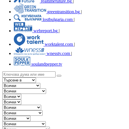
realtimefuture.bg
|
greentransition.bg
|
lostbulgaria.com
|
webreport.bg
|
worktalent.com
|
wnesstv.com
|
soulandpepper.tv