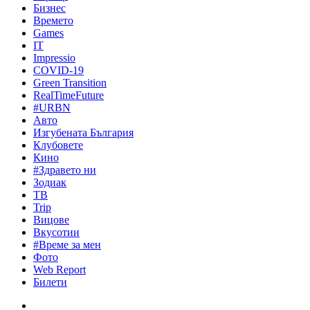
Бизнес
Времето
Games
IT
Impressio
COVID-19
Green Transition
RealTimeFuture
#URBN
Авто
Изгубената България
Клубовете
Кино
#Здравето ни
Зодиак
ТВ
Trip
Вицове
Вкусотии
#Време за мен
Фото
Web Report
Билети