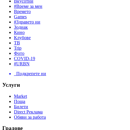
Вкусотии
#Време за мен
Времето
Games
#Здравето ни
Зодиак
Кино
Клубове
ТВ
Trip
Фото
COVID-19
#URBN
Подкрепете ни
Услуги
Market
Поща
Билети
Direct Реклама
Обяви за работа
Градове