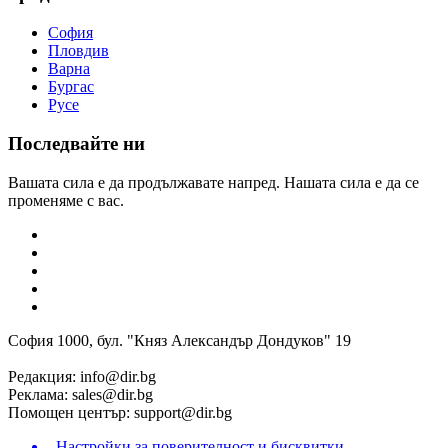
София
Пловдив
Варна
Бургас
Русе
Последвайте ни
Вашата сила е да продължавате напред. Нашата сила е да се
променяме с вас.
София 1000, бул. "Княз Александър Дондуков" 19
Редакция:
info@dir.bg
Реклама:
sales@dir.bg
Помощен център:
support@dir.bg
Настройки за поверителност и бисквитки