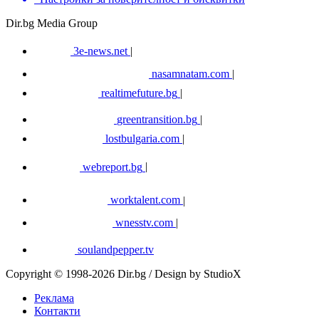
Dir.bg Media Group
3e-news.net
|
nasamnatam.com
|
realtimefuture.bg
|
greentransition.bg
|
lostbulgaria.com
|
webreport.bg
|
worktalent.com
|
wnesstv.com
|
soulandpepper.tv
Copyright © 1998-2026 Dir.bg / Design by StudioX
Реклама
Контакти