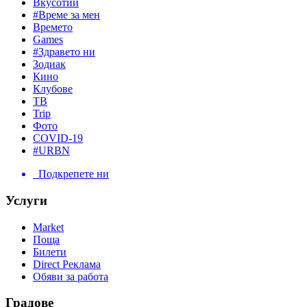
Вкусотии
#Време за мен
Времето
Games
#Здравето ни
Зодиак
Кино
Клубове
ТВ
Trip
Фото
COVID-19
#URBN
Подкрепете ни
Услуги
Market
Поща
Билети
Direct Реклама
Обяви за работа
Градове