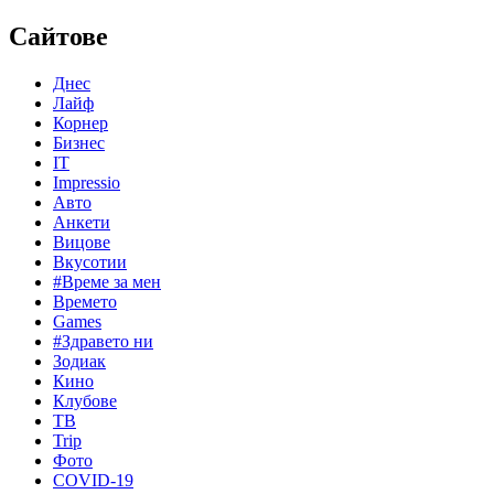
Сайтове
Днес
Лайф
Корнер
Бизнес
IT
Impressio
Авто
Анкети
Вицове
Вкусотии
#Време за мен
Времето
Games
#Здравето ни
Зодиак
Кино
Клубове
ТВ
Trip
Фото
COVID-19