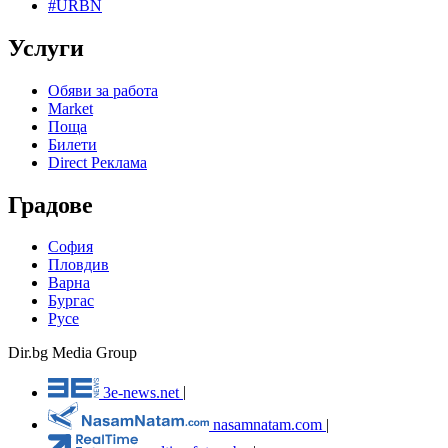
#URBN
Услуги
Обяви за работа
Market
Поща
Билети
Direct Реклама
Градове
София
Пловдив
Варна
Бургас
Русе
Dir.bg Media Group
3e-news.net
|
nasamnatam.com
|