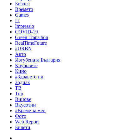
Бизнес
Времето
Games
IT
Impressio
COVID-19
Green Transition
RealTimeFuture
#URBN
Авто
Изгубената България
Клубовете
Кино
#Здравето ни
Зодиак
ТВ
Trip
Вицове
Вкусотии
#Време за мен
Фото
Web Report
Билети