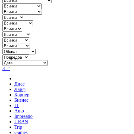
31 °
Днес
Лайф
Корнер
Бизнес
IT
Auto
Impressio
URBN
Trip
Games