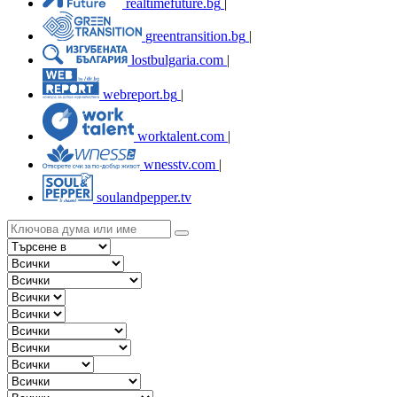
realtimefuture.bg
|
greentransition.bg
|
lostbulgaria.com
|
webreport.bg
|
worktalent.com
|
wnesstv.com
|
soulandpepper.tv