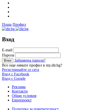
Поща
Профил
Вход
Е-mail
Парола
Забравена парола?
Все още нямате профил в my.dir.bg?
Регистрирайте се сега
Вход с Facebook
Вход с Google
Реклама
Контакти
Общи условия
Европроект
Политика за поверителност