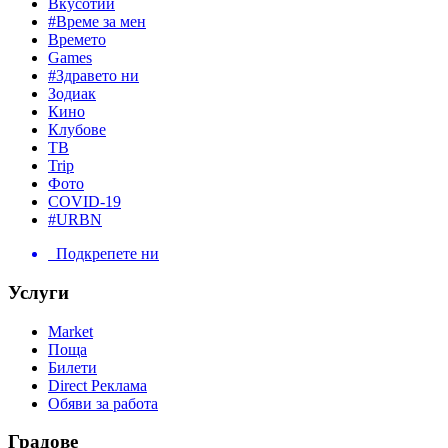
Вкусотии
#Време за мен
Времето
Games
#Здравето ни
Зодиак
Кино
Клубове
ТВ
Trip
Фото
COVID-19
#URBN
Подкрепете ни
Услуги
Market
Поща
Билети
Direct Реклама
Обяви за работа
Градове