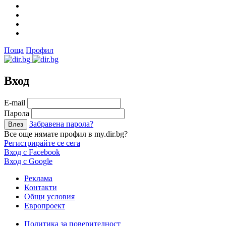
Поща
Профил
Вход
Е-mail
Парола
Забравена парола?
Все още нямате профил в my.dir.bg?
Регистрирайте се сега
Вход с Facebook
Вход с Google
Реклама
Контакти
Общи условия
Европроект
Политика за поверителност