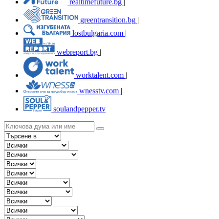
realtimefuture.bg
|
greentransition.bg
|
lostbulgaria.com
|
webreport.bg
|
worktalent.com
|
wnesstv.com
|
soulandpepper.tv