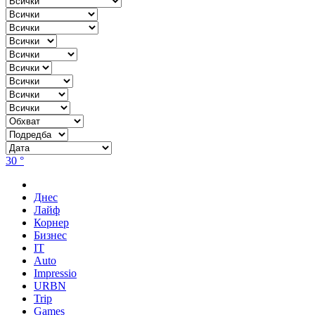
30 °
Днес
Лайф
Корнер
Бизнес
IT
Auto
Impressio
URBN
Trip
Games