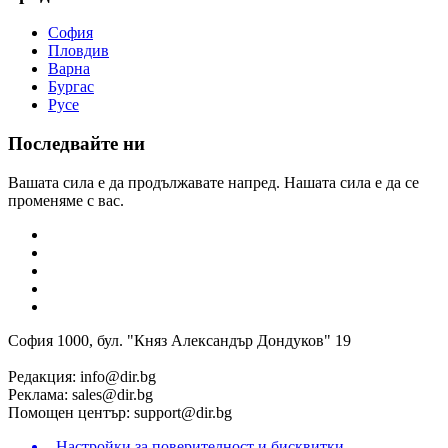
София
Пловдив
Варна
Бургас
Русе
Последвайте ни
Вашата сила е да продължавате напред. Нашата сила е да се
променяме с вас.
София 1000, бул. "Княз Александър Дондуков" 19
Редакция:
info@dir.bg
Реклама:
sales@dir.bg
Помощен център:
support@dir.bg
Настройки за поверителност и бисквитки