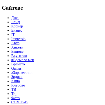
Сайтове
Днес
Лайф
Корнер
Бизнес
IT
Impressio
Авто
Анкети
Вицове
Вкусотии
#Време за мен
Времето
Games
#Здравето ни
Зодиак
Кино
Клубове
ТВ
Trip
Фото
COVID-19