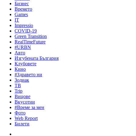
Бизнес
Времето
Games
IT
Impressio
COVID-19
Green Transition
RealTimeFuture
#URBN
Авто
Изгубената България
Клубовете
Кино
#Здравето ни
Зодиак
ТВ
Trip
Вицове
Вкусотии
#Време за мен
Фото
Web Report
Билети