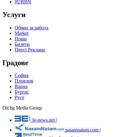
#URBN
Услуги
Обяви за работа
Market
Поща
Билети
Direct Реклама
Градове
София
Пловдив
Варна
Бургас
Русе
Dir.bg Media Group
3e-news.net
|
nasamnatam.com
|