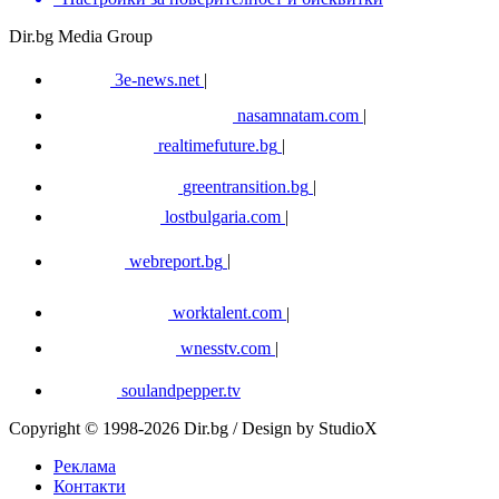
Dir.bg Media Group
3e-news.net
|
nasamnatam.com
|
realtimefuture.bg
|
greentransition.bg
|
lostbulgaria.com
|
webreport.bg
|
worktalent.com
|
wnesstv.com
|
soulandpepper.tv
Copyright © 1998-2026 Dir.bg / Design by StudioX
Реклама
Контакти