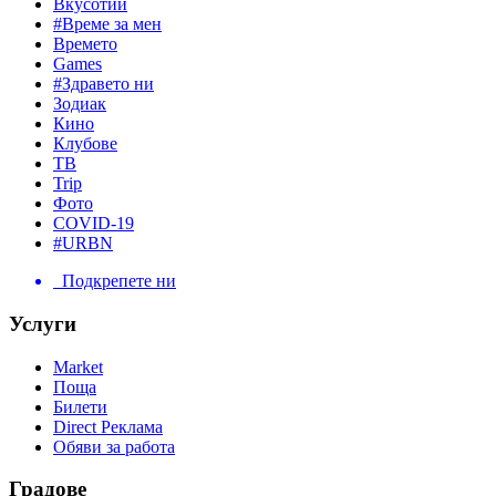
Вкусотии
#Време за мен
Времето
Games
#Здравето ни
Зодиак
Кино
Клубове
ТВ
Trip
Фото
COVID-19
#URBN
Подкрепете ни
Услуги
Market
Поща
Билети
Direct Реклама
Обяви за работа
Градове