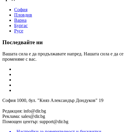
София
Пловдив
Варна
Бургас
Русе
Последвайте ни
Вашата сила е да продължавате напред. Нашата сила е да се
променяме с вас.
София 1000, бул. "Княз Александър Дондуков" 19
Редакция:
info@dir.bg
Реклама:
sales@dir.bg
Помощен център:
support@dir.bg
Настройки за поверителност и бисквитки