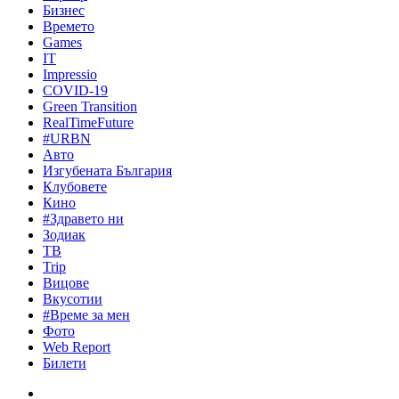
Бизнес
Времето
Games
IT
Impressio
COVID-19
Green Transition
RealTimeFuture
#URBN
Авто
Изгубената България
Клубовете
Кино
#Здравето ни
Зодиак
ТВ
Trip
Вицове
Вкусотии
#Време за мен
Фото
Web Report
Билети