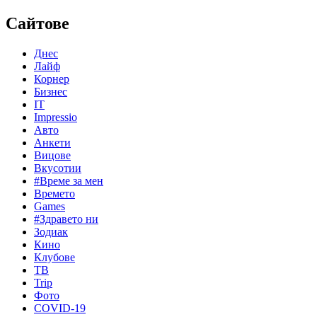
Сайтове
Днес
Лайф
Корнер
Бизнес
IT
Impressio
Авто
Анкети
Вицове
Вкусотии
#Време за мен
Времето
Games
#Здравето ни
Зодиак
Кино
Клубове
ТВ
Trip
Фото
COVID-19