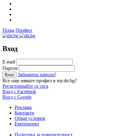
Поща
Профил
Вход
Е-mail
Парола
Забравена парола?
Все още нямате профил в my.dir.bg?
Регистрирайте се сега
Вход с Facebook
Вход с Google
Реклама
Контакти
Общи условия
Европроект
Политика за поверителност