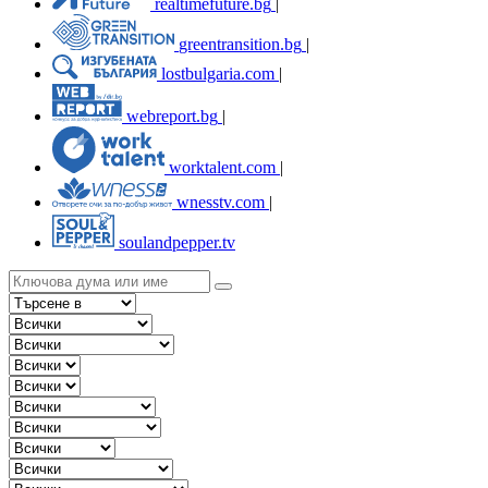
realtimefuture.bg
|
greentransition.bg
|
lostbulgaria.com
|
webreport.bg
|
worktalent.com
|
wnesstv.com
|
soulandpepper.tv