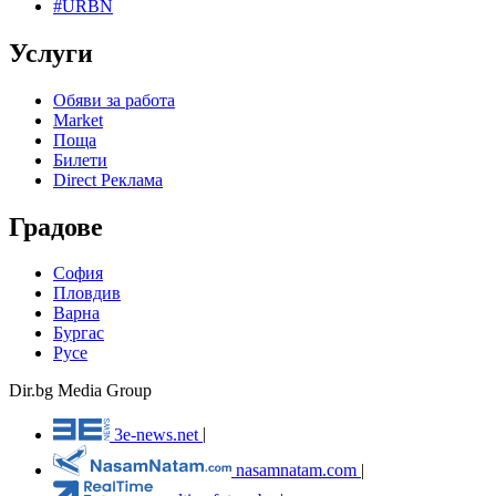
#URBN
Услуги
Обяви за работа
Market
Поща
Билети
Direct Реклама
Градове
София
Пловдив
Варна
Бургас
Русе
Dir.bg Media Group
3e-news.net
|
nasamnatam.com
|