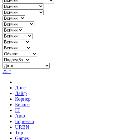
25 °
Днес
Лайф
Корнер
Бизнес
IT
Auto
Impressio
URBN
Trip
Games