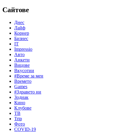
Сайтове
Днес
Лайф
Корнер
Бизнес
IT
Impressio
Авто
Анкети
Вицове
Вкусотии
#Време за мен
Времето
Games
#Здравето ни
Зодиак
Кино
Клубове
ТВ
Trip
Фото
COVID-19