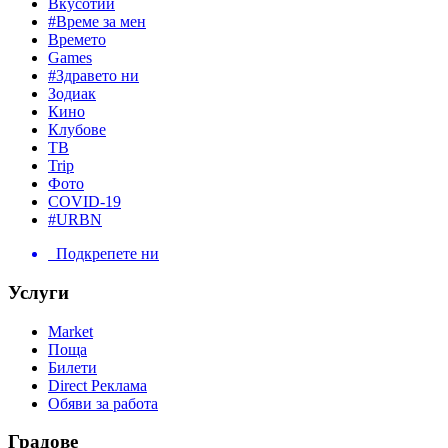
Вкусотии
#Време за мен
Времето
Games
#Здравето ни
Зодиак
Кино
Клубове
ТВ
Trip
Фото
COVID-19
#URBN
Подкрепете ни
Услуги
Market
Поща
Билети
Direct Реклама
Обяви за работа
Градове