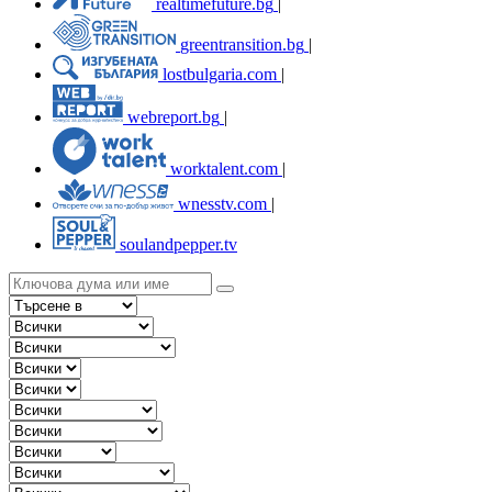
realtimefuture.bg
|
greentransition.bg
|
lostbulgaria.com
|
webreport.bg
|
worktalent.com
|
wnesstv.com
|
soulandpepper.tv