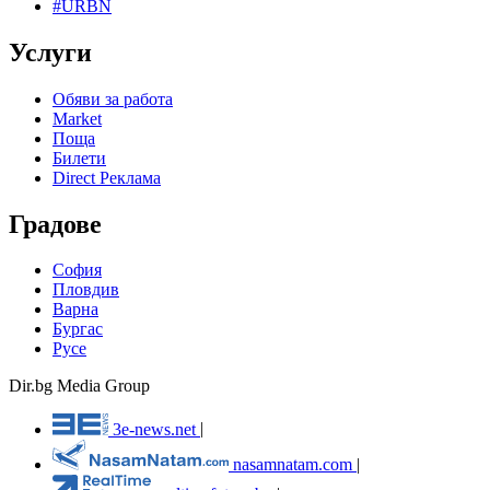
#URBN
Услуги
Обяви за работа
Market
Поща
Билети
Direct Реклама
Градове
София
Пловдив
Варна
Бургас
Русе
Dir.bg Media Group
3e-news.net
|
nasamnatam.com
|