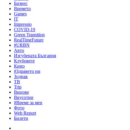
Бизнес
Времето
Games
IT
Impressio
COVID-19
Green Transition
RealTimeFuture
#URBN
Авто
Изгубената България
Клубовете
Кино
#Здравето ни
Зодиак
ТВ
Trip
Вицове
Вкусотии
#Време за мен
Фото
Web Report
Билети