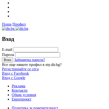
Поща
Профил
Вход
Е-mail
Парола
Забравена парола?
Все още нямате профил в my.dir.bg?
Регистрирайте се сега
Вход с Facebook
Вход с Google
Реклама
Контакти
Общи условия
Европроект
Политика за поверителност