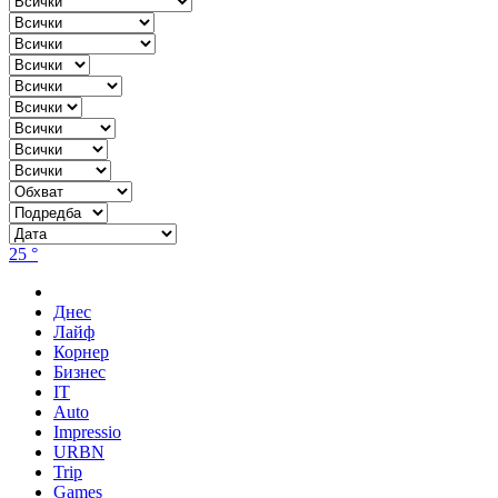
25 °
Днес
Лайф
Корнер
Бизнес
IT
Auto
Impressio
URBN
Trip
Games