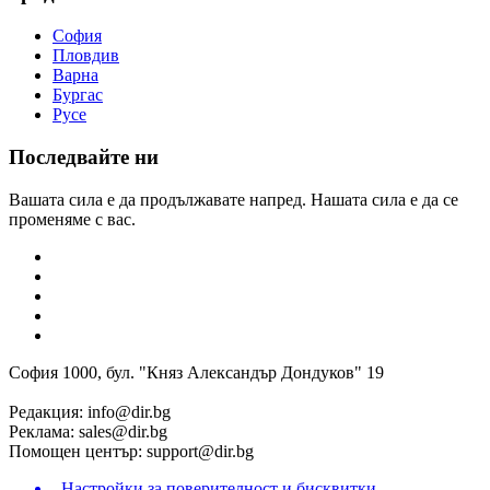
София
Пловдив
Варна
Бургас
Русе
Последвайте ни
Вашата сила е да продължавате напред. Нашата сила е да се
променяме с вас.
София 1000, бул. "Княз Александър Дондуков" 19
Редакция:
info@dir.bg
Реклама:
sales@dir.bg
Помощен център:
support@dir.bg
Настройки за поверителност и бисквитки