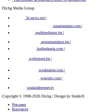
Dir.bg Media Group
3e-news.net
|
nasamnatam.com
|
realtimefuture.bg
|
greentransition.bg
|
lostbulgaria.com
|
webreport.bg
|
worktalent.com
|
wnesstv.com
|
soulandpepper.tv
Copyright © 1998-2026 Dir.bg / Design by StudioX
Реклама
Контакти