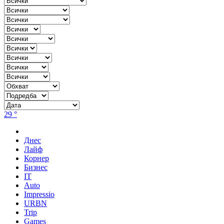
29 °
Днес
Лайф
Корнер
Бизнес
IT
Auto
Impressio
URBN
Trip
Games