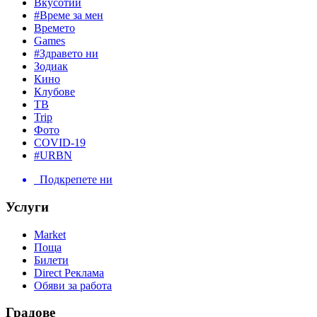
Вкусотии
#Време за мен
Времето
Games
#Здравето ни
Зодиак
Кино
Клубове
ТВ
Trip
Фото
COVID-19
#URBN
Подкрепете ни
Услуги
Market
Поща
Билети
Direct Реклама
Обяви за работа
Градове