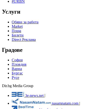
#URBN
Услуги
Обяви за работа
Market
Поща
Билети
Direct Реклама
Градове
София
Пловдив
Варна
Бургас
Русе
Dir.bg Media Group
3e-news.net
|
nasamnatam.com
|