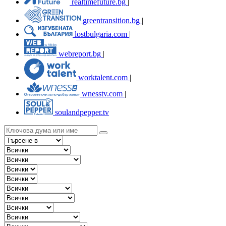
realtimefuture.bg
|
greentransition.bg
|
lostbulgaria.com
|
webreport.bg
|
worktalent.com
|
wnesstv.com
|
soulandpepper.tv