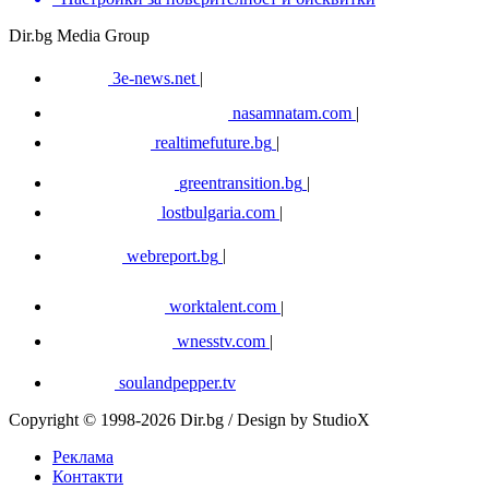
Dir.bg Media Group
3e-news.net
|
nasamnatam.com
|
realtimefuture.bg
|
greentransition.bg
|
lostbulgaria.com
|
webreport.bg
|
worktalent.com
|
wnesstv.com
|
soulandpepper.tv
Copyright © 1998-2026 Dir.bg / Design by StudioX
Реклама
Контакти