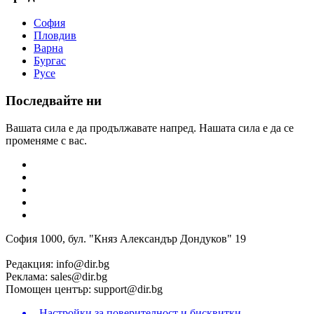
София
Пловдив
Варна
Бургас
Русе
Последвайте ни
Вашата сила е да продължавате напред. Нашата сила е да се
променяме с вас.
София 1000, бул. "Княз Александър Дондуков" 19
Редакция:
info@dir.bg
Реклама:
sales@dir.bg
Помощен център:
support@dir.bg
Настройки за поверителност и бисквитки