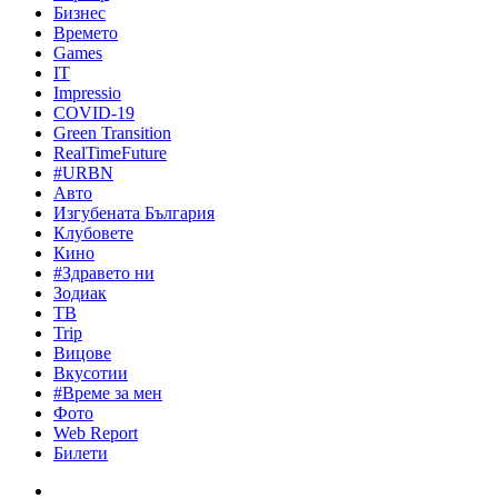
Бизнес
Времето
Games
IT
Impressio
COVID-19
Green Transition
RealTimeFuture
#URBN
Авто
Изгубената България
Клубовете
Кино
#Здравето ни
Зодиак
ТВ
Trip
Вицове
Вкусотии
#Време за мен
Фото
Web Report
Билети