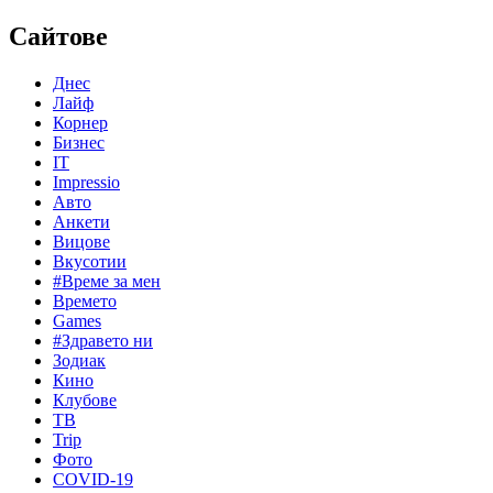
Сайтове
Днес
Лайф
Корнер
Бизнес
IT
Impressio
Авто
Анкети
Вицове
Вкусотии
#Време за мен
Времето
Games
#Здравето ни
Зодиак
Кино
Клубове
ТВ
Trip
Фото
COVID-19