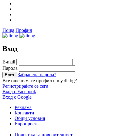
Поща
Профил
Вход
Е-mail
Парола
Забравена парола?
Все още нямате профил в my.dir.bg?
Регистрирайте се сега
Вход с Facebook
Вход с Google
Реклама
Контакти
Общи условия
Европроект
Политика за поверителност