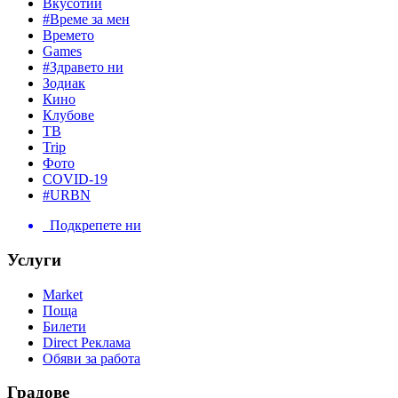
Вкусотии
#Време за мен
Времето
Games
#Здравето ни
Зодиак
Кино
Клубове
ТВ
Trip
Фото
COVID-19
#URBN
Подкрепете ни
Услуги
Market
Поща
Билети
Direct Реклама
Обяви за работа
Градове