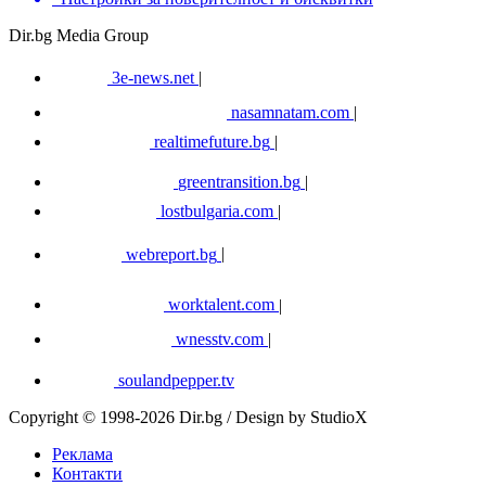
Dir.bg Media Group
3e-news.net
|
nasamnatam.com
|
realtimefuture.bg
|
greentransition.bg
|
lostbulgaria.com
|
webreport.bg
|
worktalent.com
|
wnesstv.com
|
soulandpepper.tv
Copyright © 1998-2026 Dir.bg / Design by StudioX
Реклама
Контакти