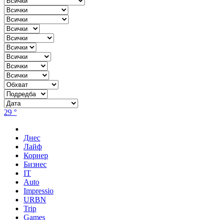
29 °
Днес
Лайф
Корнер
Бизнес
IT
Auto
Impressio
URBN
Trip
Games