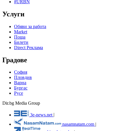
#URBN
Услуги
Обяви за работа
Market
Поща
Билети
Direct Реклама
Градове
София
Пловдив
Варна
Бургас
Русе
Dir.bg Media Group
3e-news.net
|
nasamnatam.com
|