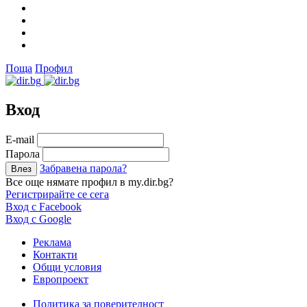
Поща
Профил
Вход
Е-mail
Парола
Забравена парола?
Все още нямате профил в my.dir.bg?
Регистрирайте се сега
Вход с Facebook
Вход с Google
Реклама
Контакти
Общи условия
Европроект
Политика за поверителност