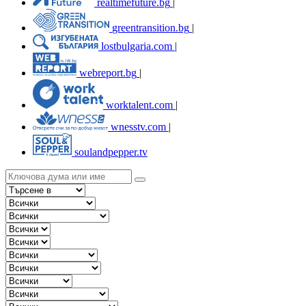
realtimefuture.bg
|
greentransition.bg
|
lostbulgaria.com
|
webreport.bg
|
worktalent.com
|
wnesstv.com
|
soulandpepper.tv