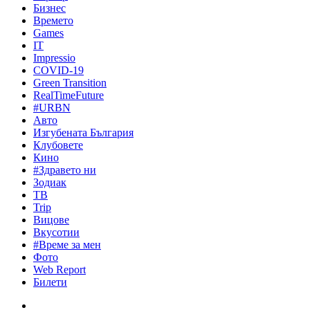
Бизнес
Времето
Games
IT
Impressio
COVID-19
Green Transition
RealTimeFuture
#URBN
Авто
Изгубената България
Клубовете
Кино
#Здравето ни
Зодиак
ТВ
Trip
Вицове
Вкусотии
#Време за мен
Фото
Web Report
Билети