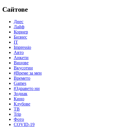
Сайтове
Днес
Лайф
Корнер
Бизнес
IT
Impressio
Авто
Анкети
Вицове
Вкусотии
#Време за мен
Времето
Games
#Здравето ни
Зодиак
Кино
Клубове
ТВ
Trip
Фото
COVID-19