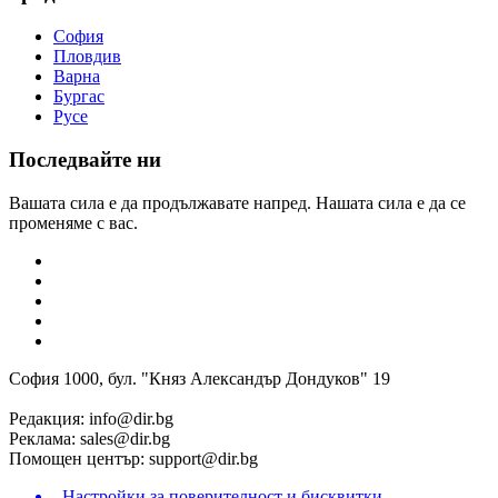
София
Пловдив
Варна
Бургас
Русе
Последвайте ни
Вашата сила е да продължавате напред. Нашата сила е да се
променяме с вас.
София 1000, бул. "Княз Александър Дондуков" 19
Редакция:
info@dir.bg
Реклама:
sales@dir.bg
Помощен център:
support@dir.bg
Настройки за поверителност и бисквитки