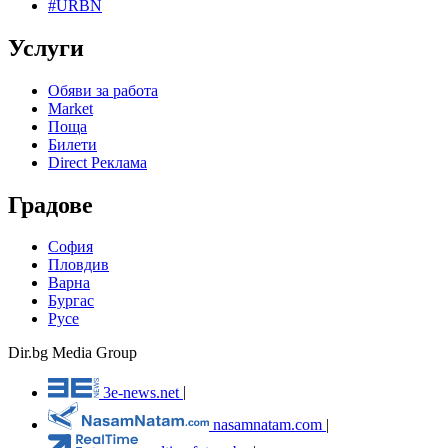
#URBN
Услуги
Обяви за работа
Market
Поща
Билети
Direct Реклама
Градове
София
Пловдив
Варна
Бургас
Русе
Dir.bg Media Group
3e-news.net
|
nasamnatam.com
|