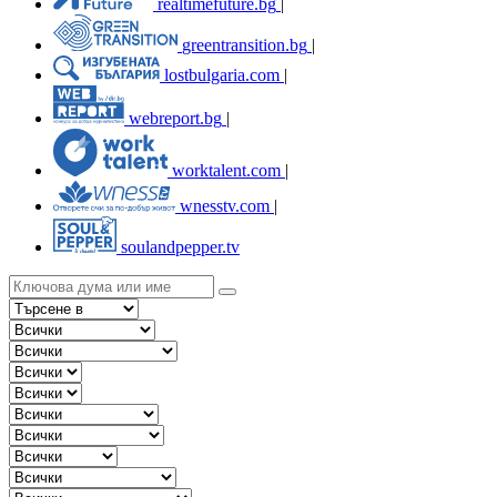
realtimefuture.bg
|
greentransition.bg
|
lostbulgaria.com
|
webreport.bg
|
worktalent.com
|
wnesstv.com
|
soulandpepper.tv