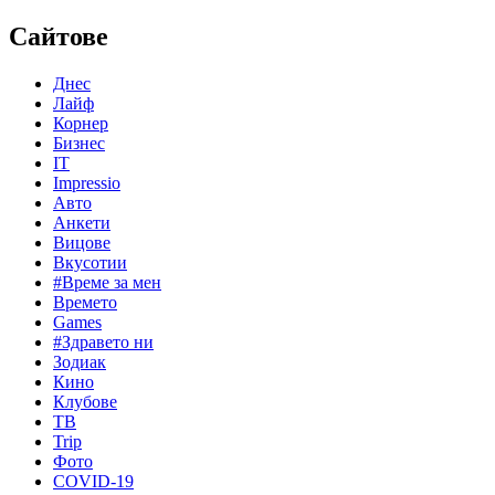
Сайтове
Днес
Лайф
Корнер
Бизнес
IT
Impressio
Авто
Анкети
Вицове
Вкусотии
#Време за мен
Времето
Games
#Здравето ни
Зодиак
Кино
Клубове
ТВ
Trip
Фото
COVID-19