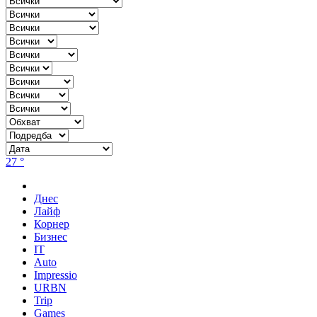
27 °
Днес
Лайф
Корнер
Бизнес
IT
Auto
Impressio
URBN
Trip
Games