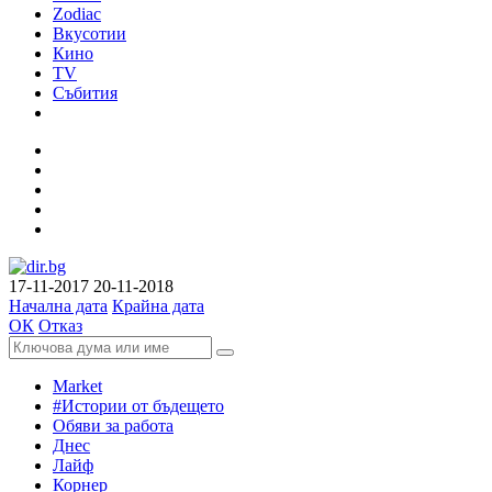
Zodiac
Вкусотии
Кино
TV
Събития
17-11-2017
20-11-2018
Начална дата
Крайна дата
ОК
Отказ
Market
#Истории от бъдещето
Обяви за работа
Днес
Лайф
Корнер