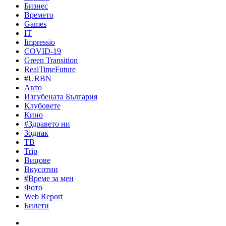
Бизнес
Времето
Games
IT
Impressio
COVID-19
Green Transition
RealTimeFuture
#URBN
Авто
Изгубената България
Клубовете
Кино
#Здравето ни
Зодиак
ТВ
Trip
Вицове
Вкусотии
#Време за мен
Фото
Web Report
Билети