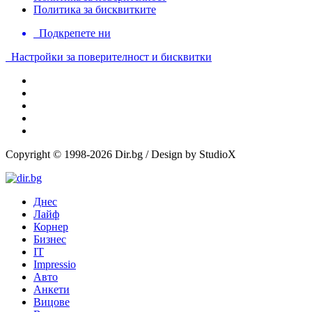
Политика за бисквитките
Подкрепете ни
Настройки за поверителност и бисквитки
Copyright © 1998-2026 Dir.bg / Design by StudioX
Днес
Лайф
Корнер
Бизнес
IT
Impressio
Авто
Анкети
Вицове