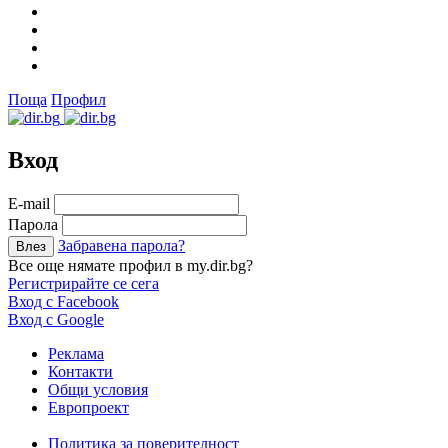
Поща
Профил
Вход
Е-mail
Парола
Забравена парола?
Все още нямате профил в my.dir.bg?
Регистрирайте се сега
Вход с Facebook
Вход с Google
Реклама
Контакти
Общи условия
Европроект
Политика за поверителност