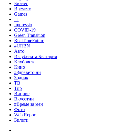
Бизнес
Времето
Games
IT
Impressio
COVID-19
Green Transition
RealTimeFuture
#URBN
Авто
Изгубената България
Клубовете
Кино
#Здравето ни
Зодиак
ТВ
Trip
Вицове
Вкусотии
#Време за мен
Фото
Web Report
Билети