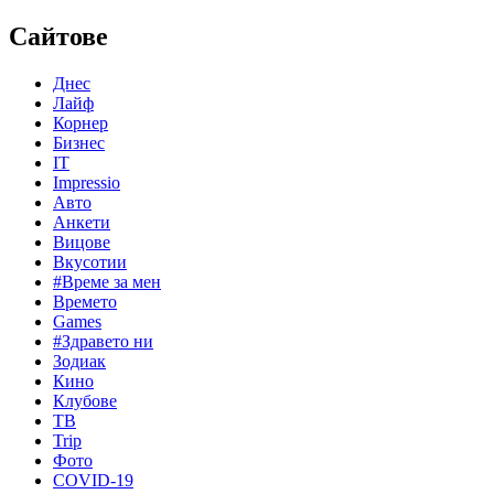
Сайтове
Днес
Лайф
Корнер
Бизнес
IT
Impressio
Авто
Анкети
Вицове
Вкусотии
#Време за мен
Времето
Games
#Здравето ни
Зодиак
Кино
Клубове
ТВ
Trip
Фото
COVID-19