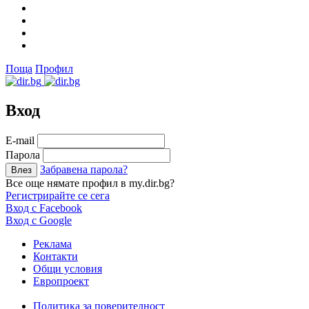
Поща
Профил
Вход
Е-mail
Парола
Забравена парола?
Все още нямате профил в my.dir.bg?
Регистрирайте се сега
Вход с Facebook
Вход с Google
Реклама
Контакти
Общи условия
Европроект
Политика за поверителност