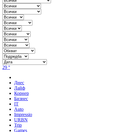
29 °
Днес
Лайф
Корнер
Бизнес
IT
Auto
Impressio
URBN
Trip
Games