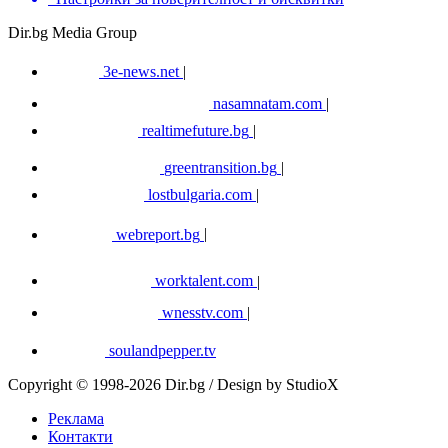
Dir.bg Media Group
3e-news.net
|
nasamnatam.com
|
realtimefuture.bg
|
greentransition.bg
|
lostbulgaria.com
|
webreport.bg
|
worktalent.com
|
wnesstv.com
|
soulandpepper.tv
Copyright © 1998-2026 Dir.bg / Design by StudioX
Реклама
Контакти