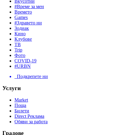
Вкусотии
#Време за мен
Времето
Games
#Здравето ни
Зодиак
Кино
Клубове
ТВ
Trip
Фото
COVID-19
#URBN
Подкрепете ни
Услуги
Market
Поща
Билети
Direct Реклама
Обяви за работа
Градове