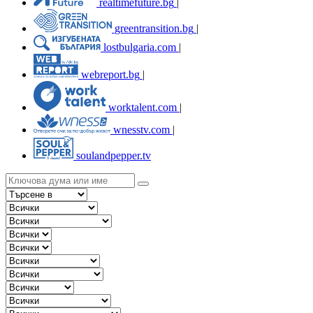
realtimefuture.bg
|
greentransition.bg
|
lostbulgaria.com
|
webreport.bg
|
worktalent.com
|
wnesstv.com
|
soulandpepper.tv