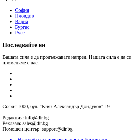
София
Пловдив
Варна
Бургас
Русе
Последвайте ни
Вашата сила е да продължавате напред. Нашата сила е да се
променяме с вас.
София 1000, бул. "Княз Александър Дондуков" 19
Редакция:
info@dir.bg
Реклама:
sales@dir.bg
Помощен център:
support@dir.bg
Настройки за поверителност и бисквитки