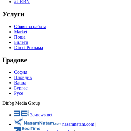
#URBN
Услуги
Обяви за работа
Market
Поща
Билети
Direct Реклама
Градове
София
Пловдив
Варна
Бургас
Русе
Dir.bg Media Group
3e-news.net
|
nasamnatam.com
|