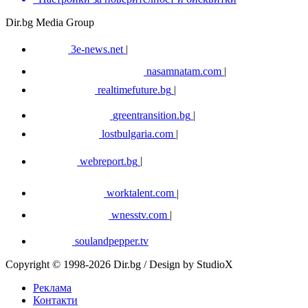
Dir.bg Media Group
3e-news.net
|
nasamnatam.com
|
realtimefuture.bg
|
greentransition.bg
|
lostbulgaria.com
|
webreport.bg
|
worktalent.com
|
wnesstv.com
|
soulandpepper.tv
Copyright © 1998-2026 Dir.bg / Design by StudioX
Реклама
Контакти