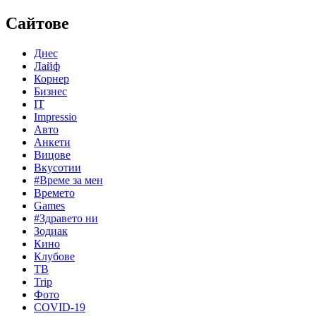
Сайтове
Днес
Лайф
Корнер
Бизнес
IT
Impressio
Авто
Анкети
Вицове
Вкусотии
#Време за мен
Времето
Games
#Здравето ни
Зодиак
Кино
Клубове
ТВ
Trip
Фото
COVID-19