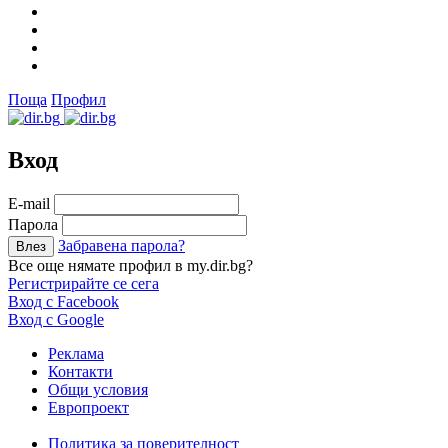
Поща
Профил
Вход
Е-mail
Парола
Забравена парола?
Все още нямате профил в my.dir.bg?
Регистрирайте се сега
Вход с Facebook
Вход с Google
Реклама
Контакти
Общи условия
Европроект
Политика за поверителност