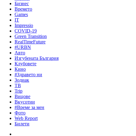
Бизнес
Времето
Games
IT
Impressio
COVID-19
Green Transition
RealTimeFuture
#URBN
Авто
Изгубената България
Клубовете
Кино
#Здравето ни
Зодиак
ТВ
Trip
Вицове
Вкусотии
#Време за мен
Фото
Web Report
Билети