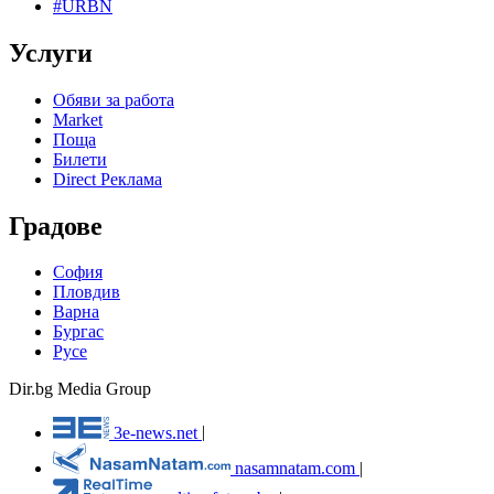
#URBN
Услуги
Обяви за работа
Market
Поща
Билети
Direct Реклама
Градове
София
Пловдив
Варна
Бургас
Русе
Dir.bg Media Group
3e-news.net
|
nasamnatam.com
|