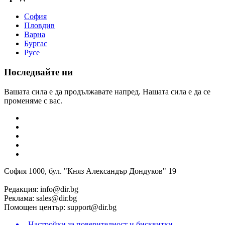
София
Пловдив
Варна
Бургас
Русе
Последвайте ни
Вашата сила е да продължавате напред. Нашата сила е да се
променяме с вас.
София 1000, бул. "Княз Александър Дондуков" 19
Редакция:
info@dir.bg
Реклама:
sales@dir.bg
Помощен център:
support@dir.bg
Настройки за поверителност и бисквитки