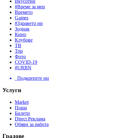
Вкусотии
#Време за мен
Времето
Games
#Здравето ни
Зодиак
Кино
Клубове
ТВ
Trip
Фото
COVID-19
#URBN
Подкрепете ни
Услуги
Market
Поща
Билети
Direct Реклама
Обяви за работа
Градове