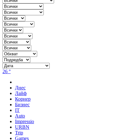
26 °
Днес
Лайф
Корнер
Бизнес
IT
Auto
Impressio
URBN
Trip
Games