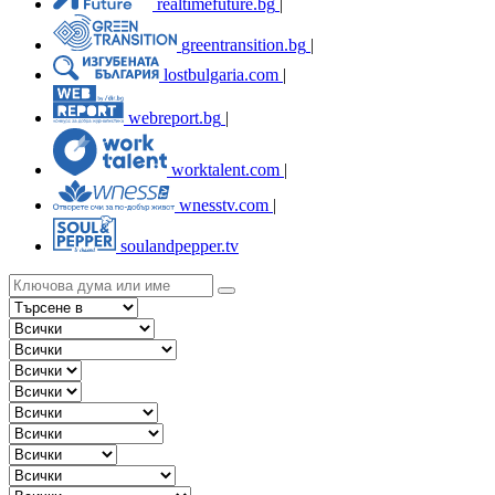
realtimefuture.bg
|
greentransition.bg
|
lostbulgaria.com
|
webreport.bg
|
worktalent.com
|
wnesstv.com
|
soulandpepper.tv