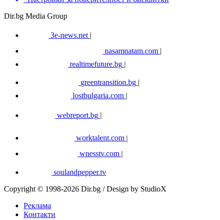
Dir.bg Media Group
3e-news.net
|
nasamnatam.com
|
realtimefuture.bg
|
greentransition.bg
|
lostbulgaria.com
|
webreport.bg
|
worktalent.com
|
wnesstv.com
|
soulandpepper.tv
Copyright © 1998-2026 Dir.bg / Design by StudioX
Реклама
Контакти