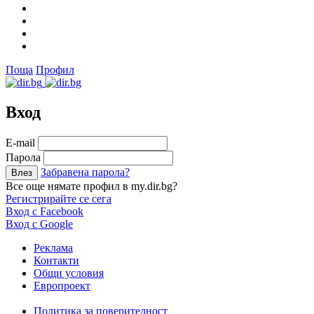
Поща
Профил
Вход
Е-mail
Парола
Забравена парола?
Все още нямате профил в my.dir.bg?
Регистрирайте се сега
Вход с Facebook
Вход с Google
Реклама
Контакти
Общи условия
Европроект
Политика за поверителност