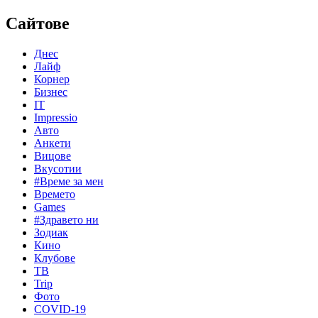
Сайтове
Днес
Лайф
Корнер
Бизнес
IT
Impressio
Авто
Анкети
Вицове
Вкусотии
#Време за мен
Времето
Games
#Здравето ни
Зодиак
Кино
Клубове
ТВ
Trip
Фото
COVID-19