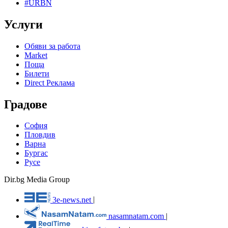
#URBN
Услуги
Обяви за работа
Market
Поща
Билети
Direct Реклама
Градове
София
Пловдив
Варна
Бургас
Русе
Dir.bg Media Group
3e-news.net
|
nasamnatam.com
|