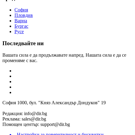
София
Пловдив
Варна
Бургас
Русе
Последвайте ни
Вашата сила е да продължавате напред. Нашата сила е да се
променяме с вас.
София 1000, бул. "Княз Александър Дондуков" 19
Редакция:
info@dir.bg
Реклама:
sales@dir.bg
Помощен център:
support@dir.bg
Настройки за поверителност и бисквитки