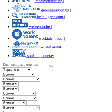
realtimefuture.bg
|
greentransition.bg
|
lostbulgaria.com
|
webreport.bg
|
worktalent.com
|
wnesstv.com
|
soulandpepper.tv