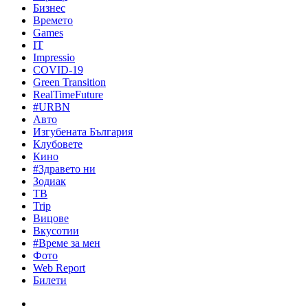
Бизнес
Времето
Games
IT
Impressio
COVID-19
Green Transition
RealTimeFuture
#URBN
Авто
Изгубената България
Клубовете
Кино
#Здравето ни
Зодиак
ТВ
Trip
Вицове
Вкусотии
#Време за мен
Фото
Web Report
Билети