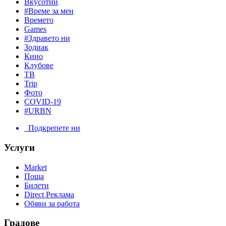
Вкусотии
#Време за мен
Времето
Games
#Здравето ни
Зодиак
Кино
Клубове
ТВ
Trip
Фото
COVID-19
#URBN
Подкрепете ни
Услуги
Market
Поща
Билети
Direct Реклама
Обяви за работа
Градове