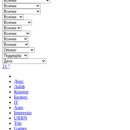
21 °
Днес
Лайф
Корнер
Бизнес
IT
Auto
Impressio
URBN
Trip
Games