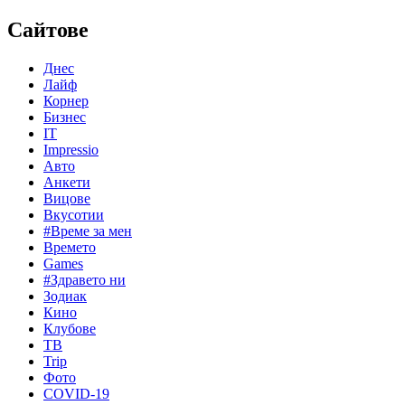
Сайтове
Днес
Лайф
Корнер
Бизнес
IT
Impressio
Авто
Анкети
Вицове
Вкусотии
#Време за мен
Времето
Games
#Здравето ни
Зодиак
Кино
Клубове
ТВ
Trip
Фото
COVID-19