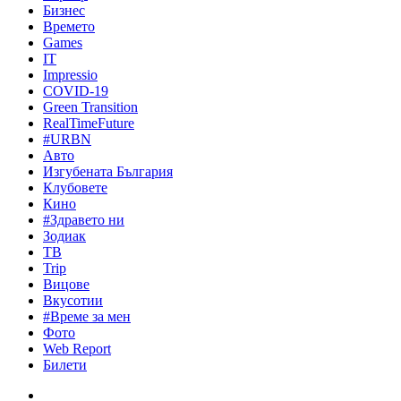
Бизнес
Времето
Games
IT
Impressio
COVID-19
Green Transition
RealTimeFuture
#URBN
Авто
Изгубената България
Клубовете
Кино
#Здравето ни
Зодиак
ТВ
Trip
Вицове
Вкусотии
#Време за мен
Фото
Web Report
Билети