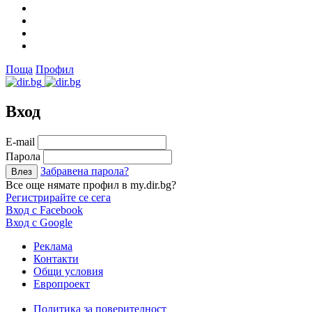
Поща
Профил
Вход
Е-mail
Парола
Забравена парола?
Все още нямате профил в my.dir.bg?
Регистрирайте се сега
Вход с Facebook
Вход с Google
Реклама
Контакти
Общи условия
Европроект
Политика за поверителност