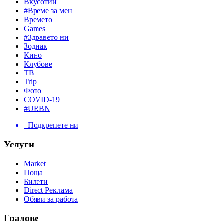
Вкусотии
#Време за мен
Времето
Games
#Здравето ни
Зодиак
Кино
Клубове
ТВ
Trip
Фото
COVID-19
#URBN
Подкрепете ни
Услуги
Market
Поща
Билети
Direct Реклама
Обяви за работа
Градове