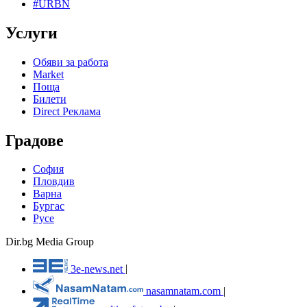
#URBN
Услуги
Обяви за работа
Market
Поща
Билети
Direct Реклама
Градове
София
Пловдив
Варна
Бургас
Русе
Dir.bg Media Group
3e-news.net
|
nasamnatam.com
|