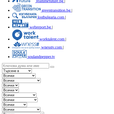
realtimefuture.bg
|
greentransition.bg
|
lostbulgaria.com
|
webreport.bg
|
worktalent.com
|
wnesstv.com
|
soulandpepper.tv