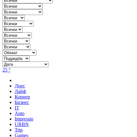
25 °
Днес
Лайф
Корнер
Бизнес
IT
Auto
Impressio
URBN
Trip
Games