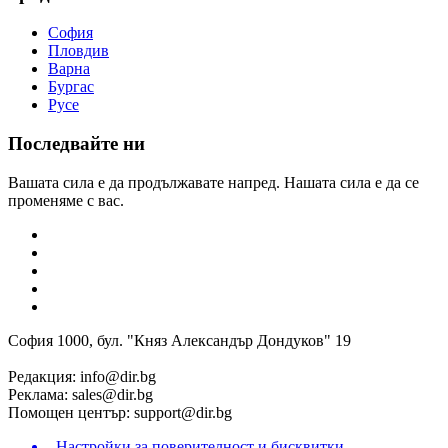
София
Пловдив
Варна
Бургас
Русе
Последвайте ни
Вашата сила е да продължавате напред. Нашата сила е да се
променяме с вас.
София 1000, бул. "Княз Александър Дондуков" 19
Редакция:
info@dir.bg
Реклама:
sales@dir.bg
Помощен център:
support@dir.bg
Настройки за поверителност и бисквитки