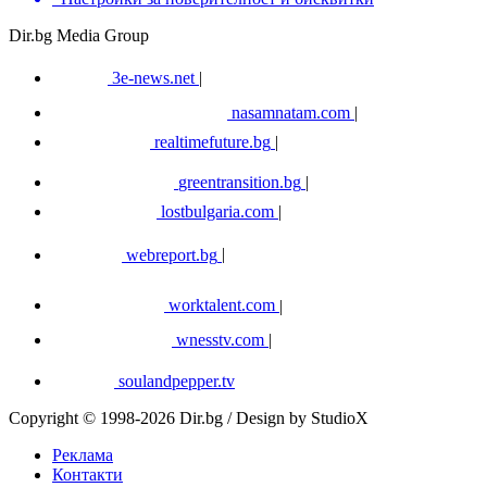
Dir.bg Media Group
3e-news.net
|
nasamnatam.com
|
realtimefuture.bg
|
greentransition.bg
|
lostbulgaria.com
|
webreport.bg
|
worktalent.com
|
wnesstv.com
|
soulandpepper.tv
Copyright © 1998-2026 Dir.bg / Design by StudioX
Реклама
Контакти