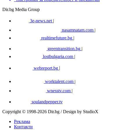
Dir.bg Media Group
3e-news.net
|
nasamnatam.com
|
realtimefuture.bg
|
greentransition.bg
|
lostbulgaria.com
|
webreport.bg
|
worktalent.com
|
wnesstv.com
|
soulandpepper.tv
Copyright © 1998-2026 Dir.bg / Design by StudioX
Реклама
Контакти