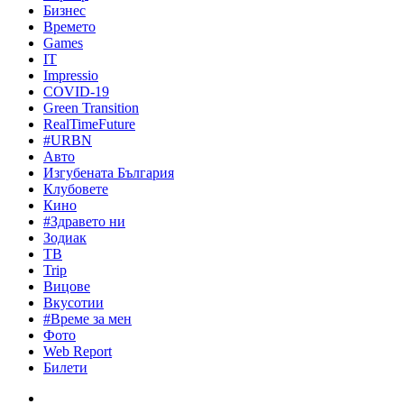
Бизнес
Времето
Games
IT
Impressio
COVID-19
Green Transition
RealTimeFuture
#URBN
Авто
Изгубената България
Клубовете
Кино
#Здравето ни
Зодиак
ТВ
Trip
Вицове
Вкусотии
#Време за мен
Фото
Web Report
Билети