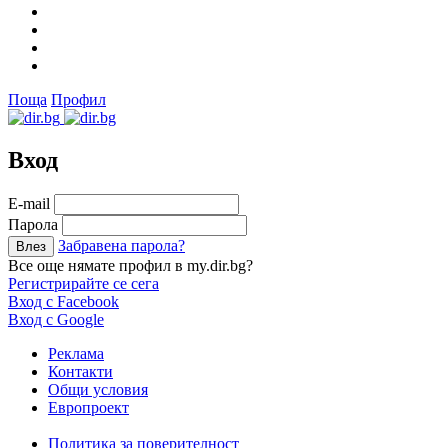
Поща
Профил
Вход
Е-mail
Парола
Забравена парола?
Все още нямате профил в my.dir.bg?
Регистрирайте се сега
Вход с Facebook
Вход с Google
Реклама
Контакти
Общи условия
Европроект
Политика за поверителност