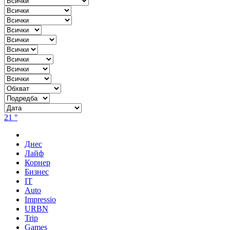
21 °
Днес
Лайф
Корнер
Бизнес
IT
Auto
Impressio
URBN
Trip
Games