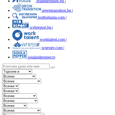
realtimefuture.bg
|
greentransition.bg
|
lostbulgaria.com
|
webreport.bg
|
worktalent.com
|
wnesstv.com
|
soulandpepper.tv