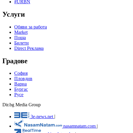
#URBN
Услуги
Обяви за работа
Market
Поща
Билети
Direct Реклама
Градове
София
Пловдив
Варна
Бургас
Русе
Dir.bg Media Group
3e-news.net
|
nasamnatam.com
|