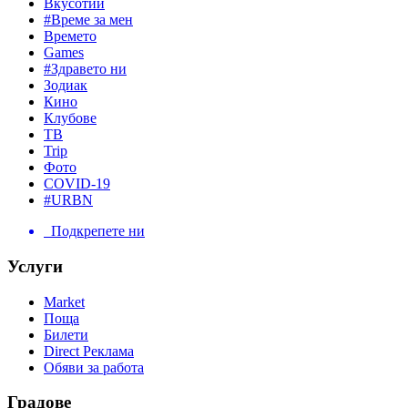
Вкусотии
#Време за мен
Времето
Games
#Здравето ни
Зодиак
Кино
Клубове
ТВ
Trip
Фото
COVID-19
#URBN
Подкрепете ни
Услуги
Market
Поща
Билети
Direct Реклама
Обяви за работа
Градове