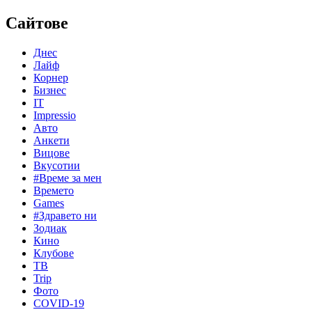
Сайтове
Днес
Лайф
Корнер
Бизнес
IT
Impressio
Авто
Анкети
Вицове
Вкусотии
#Време за мен
Времето
Games
#Здравето ни
Зодиак
Кино
Клубове
ТВ
Trip
Фото
COVID-19