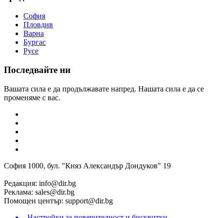
София
Пловдив
Варна
Бургас
Русе
Последвайте ни
Вашата сила е да продължавате напред. Нашата сила е да се
променяме с вас.
София 1000, бул. "Княз Александър Дондуков" 19
Редакция:
info@dir.bg
Реклама:
sales@dir.bg
Помощен център:
support@dir.bg
Настройки за поверителност и бисквитки