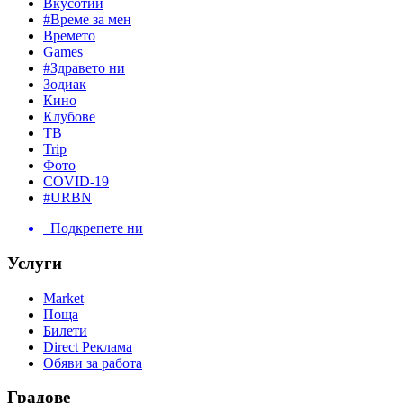
Вкусотии
#Време за мен
Времето
Games
#Здравето ни
Зодиак
Кино
Клубове
ТВ
Trip
Фото
COVID-19
#URBN
Подкрепете ни
Услуги
Market
Поща
Билети
Direct Реклама
Обяви за работа
Градове