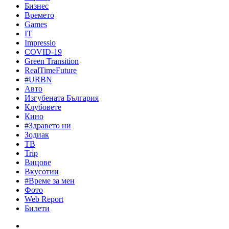
Бизнес
Времето
Games
IT
Impressio
COVID-19
Green Transition
RealTimeFuture
#URBN
Авто
Изгубената България
Клубовете
Кино
#Здравето ни
Зодиак
ТВ
Trip
Вицове
Вкусотии
#Време за мен
Фото
Web Report
Билети