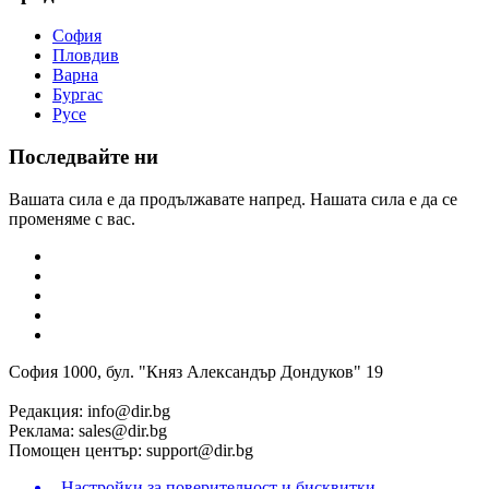
София
Пловдив
Варна
Бургас
Русе
Последвайте ни
Вашата сила е да продължавате напред. Нашата сила е да се
променяме с вас.
София 1000, бул. "Княз Александър Дондуков" 19
Редакция:
info@dir.bg
Реклама:
sales@dir.bg
Помощен център:
support@dir.bg
Настройки за поверителност и бисквитки