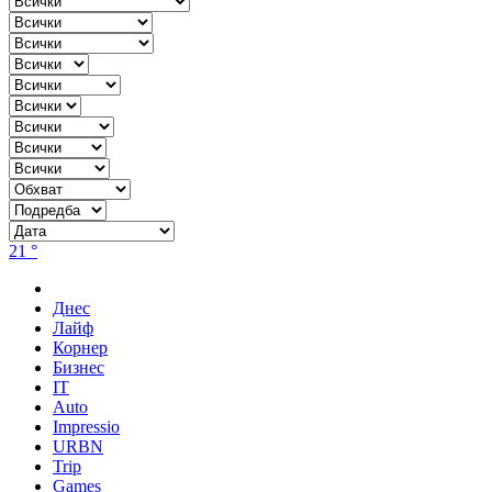
21 °
Днес
Лайф
Корнер
Бизнес
IT
Auto
Impressio
URBN
Trip
Games