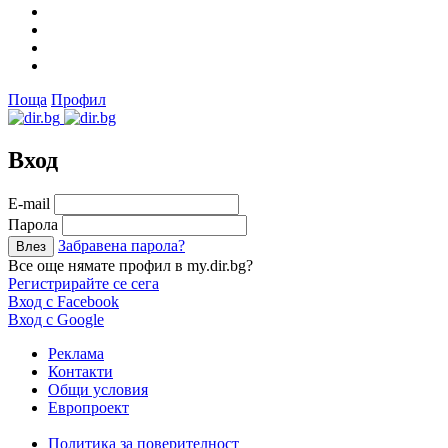
Поща
Профил
Вход
Е-mail
Парола
Забравена парола?
Все още нямате профил в my.dir.bg?
Регистрирайте се сега
Вход с Facebook
Вход с Google
Реклама
Контакти
Общи условия
Европроект
Политика за поверителност