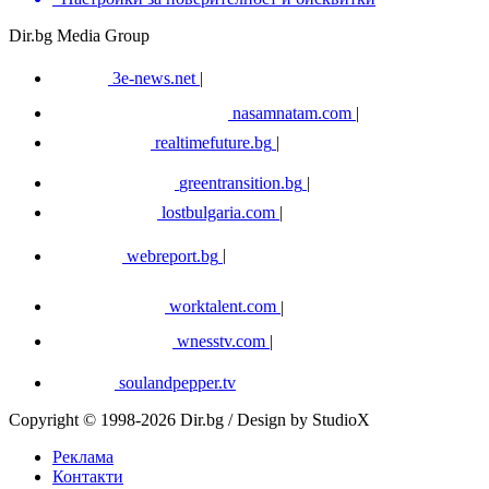
Dir.bg Media Group
3e-news.net
|
nasamnatam.com
|
realtimefuture.bg
|
greentransition.bg
|
lostbulgaria.com
|
webreport.bg
|
worktalent.com
|
wnesstv.com
|
soulandpepper.tv
Copyright © 1998-2026 Dir.bg / Design by StudioX
Реклама
Контакти