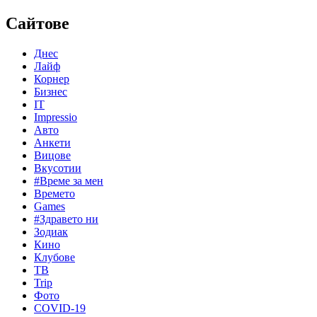
Сайтове
Днес
Лайф
Корнер
Бизнес
IT
Impressio
Авто
Анкети
Вицове
Вкусотии
#Време за мен
Времето
Games
#Здравето ни
Зодиак
Кино
Клубове
ТВ
Trip
Фото
COVID-19