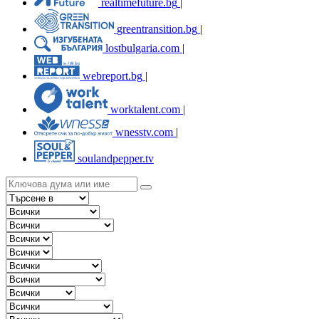
realtimefuture.bg
|
greentransition.bg
|
lostbulgaria.com
|
webreport.bg
|
worktalent.com
|
wnesstv.com
|
soulandpepper.tv