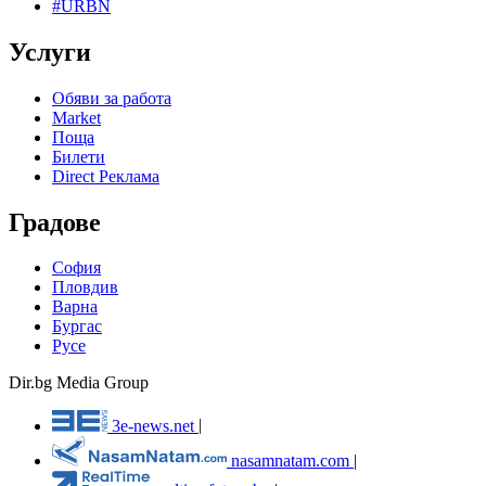
#URBN
Услуги
Обяви за работа
Market
Поща
Билети
Direct Реклама
Градове
София
Пловдив
Варна
Бургас
Русе
Dir.bg Media Group
3e-news.net
|
nasamnatam.com
|