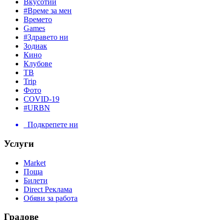
Вкусотии
#Време за мен
Времето
Games
#Здравето ни
Зодиак
Кино
Клубове
ТВ
Trip
Фото
COVID-19
#URBN
Подкрепете ни
Услуги
Market
Поща
Билети
Direct Реклама
Обяви за работа
Градове