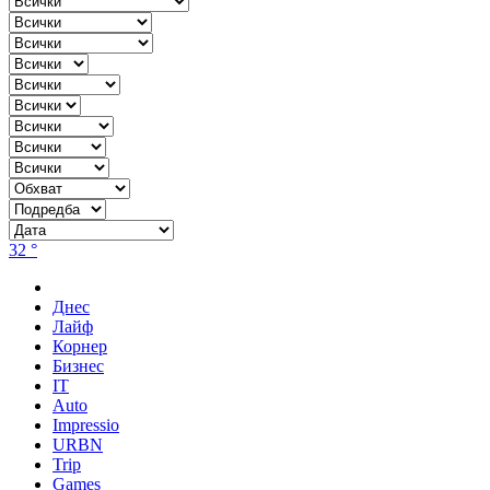
32 °
Днес
Лайф
Корнер
Бизнес
IT
Auto
Impressio
URBN
Trip
Games