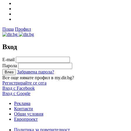
Поща
Профил
Вход
Е-mail
Парола
Забравена парола?
Все още нямате профил в my.dir.bg?
Регистрирайте се сега
Вход с Facebook
Вход с Google
Реклама
Контакти
Общи условия
Европроект
Политика за поверителност