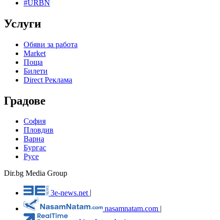
#URBN
Услуги
Обяви за работа
Market
Поща
Билети
Direct Реклама
Градове
София
Пловдив
Варна
Бургас
Русе
Dir.bg Media Group
3e-news.net
|
nasamnatam.com
|