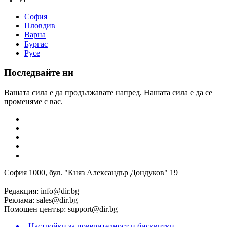
София
Пловдив
Варна
Бургас
Русе
Последвайте ни
Вашата сила е да продължавате напред. Нашата сила е да се
променяме с вас.
София 1000, бул. "Княз Александър Дондуков" 19
Редакция:
info@dir.bg
Реклама:
sales@dir.bg
Помощен център:
support@dir.bg
Настройки за поверителност и бисквитки