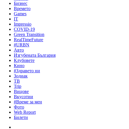
Бизнес
Времето
Games
IT
Impressio
COVID-19
Green Transition
RealTimeFuture
#URBN
Авто
Изгубената България
Клубовете
Кино
#Здравето ни
Зодиак
ТВ
Trip
Вицове
Вкусотии
#Време за мен
Фото
Web Report
Билети