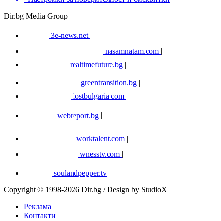
Dir.bg Media Group
3e-news.net
|
nasamnatam.com
|
realtimefuture.bg
|
greentransition.bg
|
lostbulgaria.com
|
webreport.bg
|
worktalent.com
|
wnesstv.com
|
soulandpepper.tv
Copyright © 1998-2026 Dir.bg / Design by StudioX
Реклама
Контакти