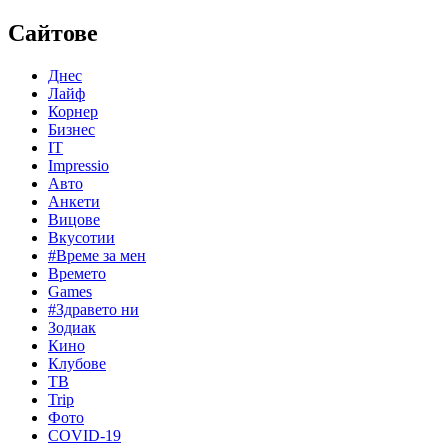
Сайтове
Днес
Лайф
Корнер
Бизнес
IT
Impressio
Авто
Анкети
Вицове
Вкусотии
#Време за мен
Времето
Games
#Здравето ни
Зодиак
Кино
Клубове
ТВ
Trip
Фото
COVID-19