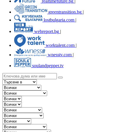
realtimefuture.bg
|
greentransition.bg
|
lostbulgaria.com
|
webreport.bg
|
worktalent.com
|
wnesstv.com
|
soulandpepper.tv